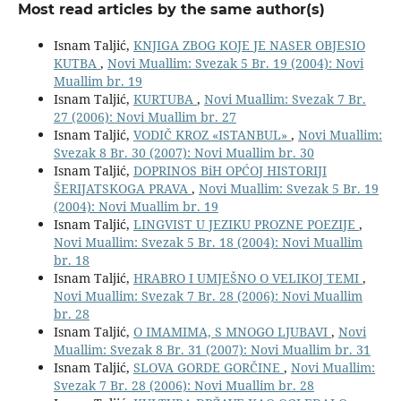
Most read articles by the same author(s)
Isnam Taljić,
KNJIGA ZBOG KOJE JE NASER OBJESIO
KUTBA
,
Novi Muallim: Svezak 5 Br. 19 (2004): Novi
Muallim br. 19
Isnam Taljić,
KURTUBA
,
Novi Muallim: Svezak 7 Br.
27 (2006): Novi Muallim br. 27
Isnam Taljić,
VODIČ KROZ «ISTANBUL»
,
Novi Muallim:
Svezak 8 Br. 30 (2007): Novi Muallim br. 30
Isnam Taljić,
DOPRINOS BiH OPĆOJ HISTORIJI
ŠERIJATSKOGA PRAVA
,
Novi Muallim: Svezak 5 Br. 19
(2004): Novi Muallim br. 19
Isnam Taljić,
LINGVIST U JEZIKU PROZNE POEZIJE
,
Novi Muallim: Svezak 5 Br. 18 (2004): Novi Muallim
br. 18
Isnam Taljić,
HRABRO I UMJEŠNO O VELIKOJ TEMI
,
Novi Muallim: Svezak 7 Br. 28 (2006): Novi Muallim
br. 28
Isnam Taljić,
O IMAMIMA, S MNOGO LJUBAVI
,
Novi
Muallim: Svezak 8 Br. 31 (2007): Novi Muallim br. 31
Isnam Taljić,
SLOVA GORDE GORČINE
,
Novi Muallim:
Svezak 7 Br. 28 (2006): Novi Muallim br. 28