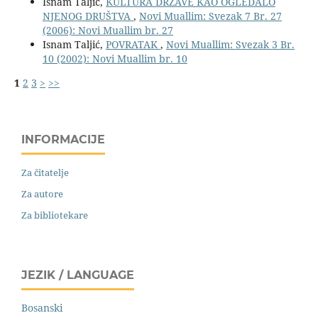
Isnam Taljić,
KULTURA DRŽAVE KAO OGLEDALO
NJENOG DRUŠTVA
,
Novi Muallim: Svezak 7 Br. 27
(2006): Novi Muallim br. 27
Isnam Taljić,
POVRATAK
,
Novi Muallim: Svezak 3 Br.
10 (2002): Novi Muallim br. 10
1
2
3
>
>>
INFORMACIJE
Za čitatelje
Za autore
Za bibliotekare
JEZIK / LANGUAGE
Bosanski