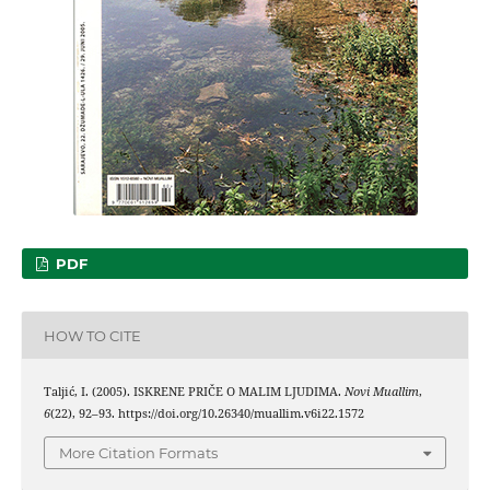
PDF
HOW TO CITE
Taljić, I. (2005). ISKRENE PRIČE O MALIM LJUDIMA.
Novi Muallim
,
6
(22), 92–93. https://doi.org/10.26340/muallim.v6i22.1572
More Citation Formats