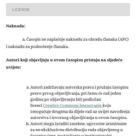
LICENSE
Naknada:
a. Časopis ne naplaćuje naknadu za obradu članaka (APC)
i naknadu za podnošenje članaka.
Autori koji objavljuju u ovom časopisu pristaju na sljedeće
uvijete:
Autori zadržavaju autorska prava i pružaju časopisu
pravo prvog objavljivanja, pri čemu će rad jednu
godinu po objavljivanju biti podložan
licenci
Creative Commons imenovanje
koja
omogućuje drugima da dijele rad uz uvijet navođenja
autorstva i izvornog objavljivanja u ovom časopisu.
Autori mogu izraditi zasebne, ugovorne aranžmane
za ne-ekskluzivnu distribuciju rada objavljenog u
časopisu (npr. postavljanje u institucionalni