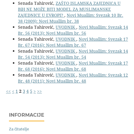
Senada Tahirović,
ZAŠTO ISLAMSKA ZAJEDNICA U
BiH NE MOŽE BITI MODEL ZA MUSLIMANSKE
ZAJEDNICE U EVROPI?
,
Novi Muallim: Svezak 10 Br.
38 (2009): Novi Muallim br. 38
Senada Tahirović,
UVODNIK
,
Novi Muallim: Svezak 14
Br. 56 (2013): Novi Muallim br. 56
Senada Tahirović,
UVODNIK
,
Novi Muallim: Svezak 17
Br. 67 (2016): Novi Muallim br. 67
Senada Tahirović,
UVODNIK
,
Novi Muallim: Svezak 14
Br. 54 (2013): Novi Muallim br. 54
Senada Tahirović,
UVODNIK
,
Novi Muallim: Svezak 17
Br. 68 (2016): Novi Muallim br. 68
Senada Tahirović,
UVODNIK
,
Novi Muallim: Svezak 12
Br. 48 (2011): Novi Muallim br. 48
<<
<
1
2
3
4
5
>
>>
INFORMACIJE
Za čitatelje