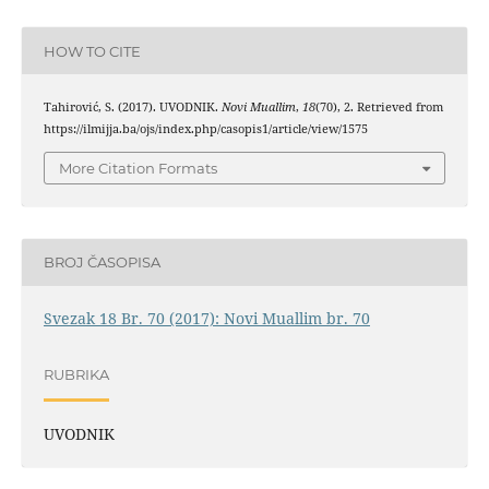
HOW TO CITE
Tahirović, S. (2017). UVODNIK.
Novi Muallim
,
18
(70), 2. Retrieved from
https://ilmijja.ba/ojs/index.php/casopis1/article/view/1575
More Citation Formats
BROJ ČASOPISA
Svezak 18 Br. 70 (2017): Novi Muallim br. 70
RUBRIKA
UVODNIK