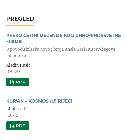
PREGLED
PREKO ČETIRI DECENIJE KULTURNO-PROSVJETNE
MISIJE
U povodu izlaska novog broja Anala Gazi Husrev-begove
biblioteke
Aladin Husić
119-120
PDF
KUR’AN – KOSMOS (U) RIJEČI
Almir Fatić
120-121
PDF