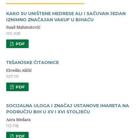
KAKO SU UNIŠTENE MEDRESE ALI I SAČUVAN JEDAN
IZNIMNO ZNAČAJAN VAKUF U BIHAĆU
Suad Mahmutović
101-106
PDF
TEŠANJSKE ČITAONICE
Elvedin Aličić
107-111
PDF
SOCIJALNA ULOGA I ZNAČAJ USTANOVE IMARETA NA
PODRUČJU BIH U XV I XVI STOLJEĆU
Azra Medara
112-118
PDF