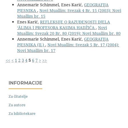
Annemarie Schimmel, Enes Karić,
GEOGRAFIJA
PJESNIKA
,
Novi Muallim: Svezak 4 Br. 15 (2003): Novi
Muallim br. 15
Enes Karić,
REFLEKSIJE O RAZUĐENOSTI DJELA
‘ĀLIMA I PROFESORA KASIMA HADŽIĆA
,
Novi
Muallim: Svezak 20 Br. 80 (2019): Novi Muallim br. 80
Annemarie Schimmel, Enes Karić,
GEOGRAFIJA
PJESNIKA (II.)
,
Novi Muallim: Svezak 5 Br. 17 (2004):
Novi Muallim br. 17
<<
<
1
2
3
4
5
6
7
>
>>
INFORMACIJE
Za čitatelje
Za autore
Za bibliotekare