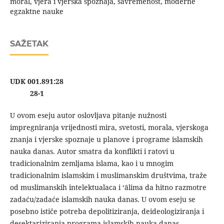
moral, vjera i vjerska spoznaja, savremenost, moderne
egzaktne nauke
SAŽETAK
UDK 001.891:28
28-1
U ovom eseju autor oslovljava pitanje nužnosti
impregniranja vrijednosti mira, svetosti, morala, vjerskoga
znanja i vjerske spoznaje u planove i programe islamskih
nauka danas. Autor smatra da konflikti i ratovi u
tradicionalnim zemljama islama, kao i u mnogim
tradicionalnim islamskim i muslimanskim društvima, traže
od muslimanskih intelektualaca i ‘ālima da hitno razmotre
zadaću/zadaće islamskih nauka danas. U ovom eseju se
posebno ističe potreba depolitiziranja, deideologiziranja i
desektariziranja programa islamskih nauka danas.