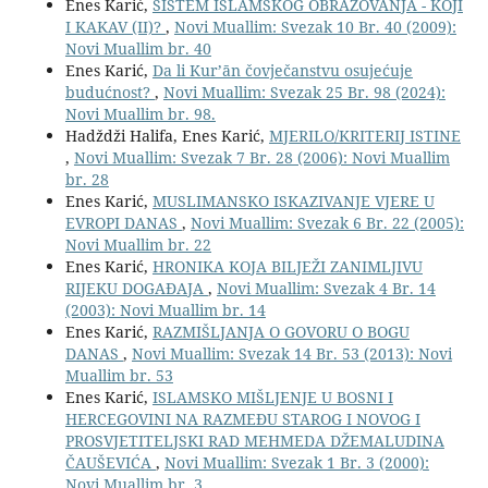
Enes Karić,
SISTEM ISLAMSKOG OBRAZOVANJA - KOJI
I KAKAV (II)?
,
Novi Muallim: Svezak 10 Br. 40 (2009):
Novi Muallim br. 40
Enes Karić,
Da li Kur’ān čovječanstvu osujećuje
budućnost?
,
Novi Muallim: Svezak 25 Br. 98 (2024):
Novi Muallim br. 98.
Hadždži Halifa, Enes Karić,
MJERILO/KRITERIJ ISTINE
,
Novi Muallim: Svezak 7 Br. 28 (2006): Novi Muallim
br. 28
Enes Karić,
MUSLIMANSKO ISKAZIVANJE VJERE U
EVROPI DANAS
,
Novi Muallim: Svezak 6 Br. 22 (2005):
Novi Muallim br. 22
Enes Karić,
HRONIKA KOJA BILJEŽI ZANIMLJIVU
RIJEKU DOGAĐAJA
,
Novi Muallim: Svezak 4 Br. 14
(2003): Novi Muallim br. 14
Enes Karić,
RAZMIŠLJANJA O GOVORU O BOGU
DANAS
,
Novi Muallim: Svezak 14 Br. 53 (2013): Novi
Muallim br. 53
Enes Karić,
ISLAMSKO MIŠLJENJE U BOSNI I
HERCEGOVINI NA RAZMEÐU STAROG I NOVOG I
PROSVJETITELJSKI RAD MEHMEDA DŽEMALUDINA
ČAUŠEVIĆA
,
Novi Muallim: Svezak 1 Br. 3 (2000):
Novi Muallim br. 3