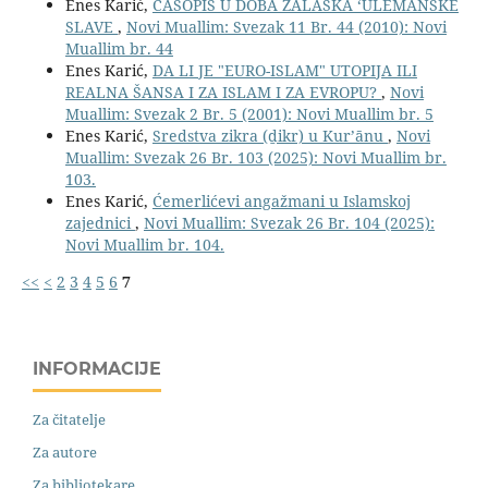
Enes Karić,
ČASOPIS U DOBA ZALASKA ‘ULEMANSKE
SLAVE
,
Novi Muallim: Svezak 11 Br. 44 (2010): Novi
Muallim br. 44
Enes Karić,
DA LI JE "EURO-ISLAM" UTOPIJA ILI
REALNA ŠANSA I ZA ISLAM I ZA EVROPU?
,
Novi
Muallim: Svezak 2 Br. 5 (2001): Novi Muallim br. 5
Enes Karić,
Sredstva zikra (ḏikr) u Kurʼānu
,
Novi
Muallim: Svezak 26 Br. 103 (2025): Novi Muallim br.
103.
Enes Karić,
Ćemerlićevi angažmani u Islamskoj
zajednici
,
Novi Muallim: Svezak 26 Br. 104 (2025):
Novi Muallim br. 104.
<<
<
2
3
4
5
6
7
INFORMACIJE
Za čitatelje
Za autore
Za bibliotekare