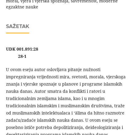
moral, vjera i vjerska spoznaja, savremenost, moderne
egzaktne nauke
SAŽETAK
UDK 001.891:28
28-1
U ovom eseju autor oslovljava pitanje nužnosti
impregniranja vrijednosti mira, svetosti, morala, vjerskoga
znanja i vjerske spoznaje u planove i programe islamskih
nauka danas. Autor smatra da konflikti i ratovi u
tradicionalnim zemljama islama, kao i u mnogim
tradicionalnim islamskim i muslimanskim društvima, traže
od muslimanskih intelektualaca i ‘ālima da hitno razmotre
zadaću/zadaće islamskih nauka danas. U ovom eseju se
posebno ističe potreba depolitiziranja, deideologiziranja i
desektariziranja programa islamskih nauka danas.