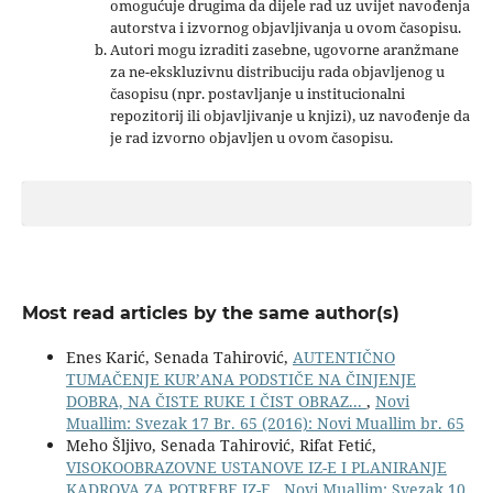
omogućuje drugima da dijele rad uz uvijet navođenja
autorstva i izvornog objavljivanja u ovom časopisu.
Autori mogu izraditi zasebne, ugovorne aranžmane
za ne-ekskluzivnu distribuciju rada objavljenog u
časopisu (npr. postavljanje u institucionalni
repozitorij ili objavljivanje u knjizi), uz navođenje da
je rad izvorno objavljen u ovom časopisu.
Most read articles by the same author(s)
Enes Karić, Senada Tahirović,
AUTENTIČNO
TUMAČENJE KUR’ANA PODSTIČE NA ČINJENJE
DOBRA, NA ČISTE RUKE I ČIST OBRAZ...
,
Novi
Muallim: Svezak 17 Br. 65 (2016): Novi Muallim br. 65
Meho Šljivo, Senada Tahirović, Rifat Fetić,
VISOKOOBRAZOVNE USTANOVE IZ-E I PLANIRANJE
KADROVA ZA POTREBE IZ-E
,
Novi Muallim: Svezak 10