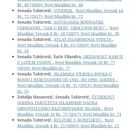
Br. 40 (2009): Novi Muallim br. 40
Senada Tahirović,
UVODNIK
,
Novi Muallim: Svezak 18
Br. 72 (2017): Novi Muallim br. 72
Senada Tahirović,
ANTOLOGIJA BOŠNJAČKE
USPAVANKE ‘’SAN U BEŠU, UROCI POD BEŠU’’
,
Novi
Muallim: Svezak 8 Br. 30 (2007): Novi Muallim br. 30
Senada Tahirović,
ATLAS ISLAMSKOGA SVIJETA
,
Novi Muallim: Svezak 4 Br. 16 (2003): Novi Muallim
br. 16
Senada Tahirović, Šaćir Filandra,
DRŽAVNOST NAM JE
U LOŠEM STANJU
,
Novi Muallim: Svezak 20 Br. 77
(2019): Novi Muallim br. 77
Senada Tahirović,
ISLAMSKA VJERSKA POUKA U
BOSNI I HERCEGOVINI OD 1945. DO 1990. GODINE
,
Novi Muallim: Svezak 14 Br. 55 (2013): Novi Muallim
br. 55
Zuhdija Hasanović, Senada Tahirović,
ČETRDESET
GODINA FAKULTETA ISLAMSKIH NAUKA
OBNOVITELJSKO RAZUMIJEVANJE ISLAMA
,
Novi
Muallim: Svezak 18 Br. 71 (2017): Novi Muallim br. 71
Senada Tahirović,
KULTURE U KONFLIKTU
,
Novi
Muallim: Svezak 4 Br. 15 (2003): Novi Muallim br. 15