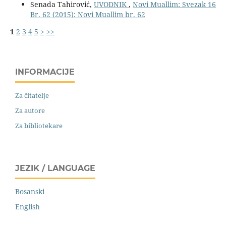
Senada Tahirović,
UVODNIK
,
Novi Muallim: Svezak 16
Br. 62 (2015): Novi Muallim br. 62
1
2
3
4
5
>
>>
INFORMACIJE
Za čitatelje
Za autore
Za bibliotekare
JEZIK / LANGUAGE
Bosanski
English