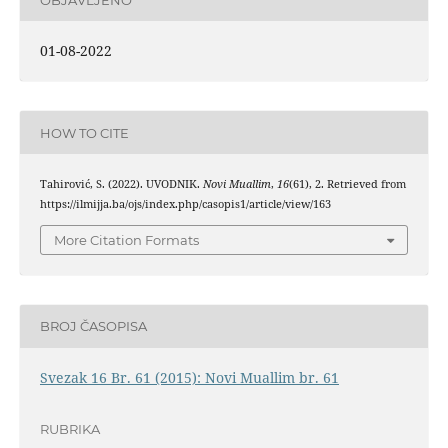
01-08-2022
HOW TO CITE
Tahirović, S. (2022). UVODNIK.
Novi Muallim
,
16
(61), 2. Retrieved from
https://ilmijja.ba/ojs/index.php/casopis1/article/view/163
More Citation Formats
BROJ ČASOPISA
Svezak 16 Br. 61 (2015): Novi Muallim br. 61
RUBRIKA