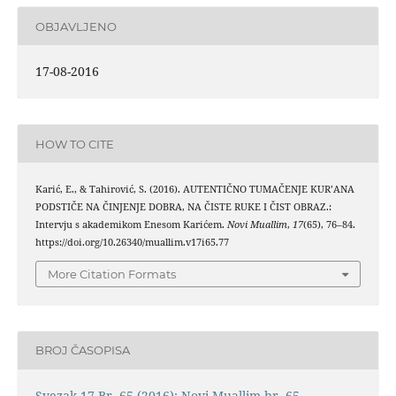
OBJAVLJENO
17-08-2016
HOW TO CITE
Karić, E., & Tahirović, S. (2016). AUTENTIČNO TUMAČENJE KUR’ANA
PODSTIČE NA ČINJENJE DOBRA, NA ČISTE RUKE I ČIST OBRAZ.:
Intervju s akademikom Enesom Karićem.
Novi Muallim
,
17
(65), 76–84.
https://doi.org/10.26340/muallim.v17i65.77
More Citation Formats
BROJ ČASOPISA
Svezak 17 Br. 65 (2016): Novi Muallim br. 65