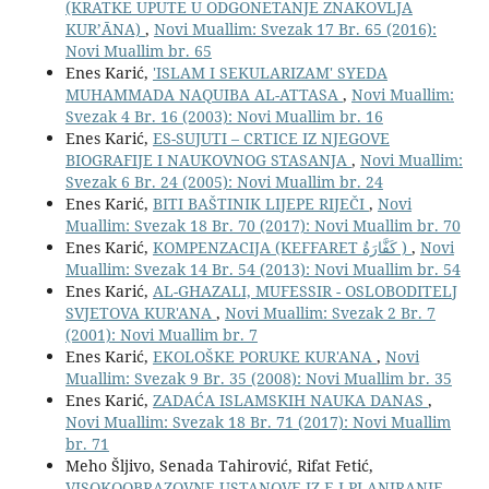
(KRATKE UPUTE U ODGONETANJE ZNAKOVLJA
KUR’ĀNA)
,
Novi Muallim: Svezak 17 Br. 65 (2016):
Novi Muallim br. 65
Enes Karić,
'ISLAM I SEKULARIZAM' SYEDA
MUHAMMADA NAQUIBA AL-ATTASA
,
Novi Muallim:
Svezak 4 Br. 16 (2003): Novi Muallim br. 16
Enes Karić,
ES-SUJUTI – CRTICE IZ NJEGOVE
BIOGRAFIJE I NAUKOVNOG STASANJA
,
Novi Muallim:
Svezak 6 Br. 24 (2005): Novi Muallim br. 24
Enes Karić,
BITI BAŠTINIK LIJEPE RIJEČI
,
Novi
Muallim: Svezak 18 Br. 70 (2017): Novi Muallim br. 70
Enes Karić,
KOMPENZACIJA (KEFFARET كَفَّارَةٌ )
,
Novi
Muallim: Svezak 14 Br. 54 (2013): Novi Muallim br. 54
Enes Karić,
AL-GHAZALI, MUFESSIR - OSLOBODITELJ
SVJETOVA KUR'ANA
,
Novi Muallim: Svezak 2 Br. 7
(2001): Novi Muallim br. 7
Enes Karić,
EKOLOŠKE PORUKE KUR'ANA
,
Novi
Muallim: Svezak 9 Br. 35 (2008): Novi Muallim br. 35
Enes Karić,
ZADAĆA ISLAMSKIH NAUKA DANAS
,
Novi Muallim: Svezak 18 Br. 71 (2017): Novi Muallim
br. 71
Meho Šljivo, Senada Tahirović, Rifat Fetić,
VISOKOOBRAZOVNE USTANOVE IZ-E I PLANIRANJE