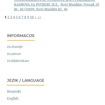
KADROVA ZA POTREBE IZ-E
,
Novi Muallim: Svezak 10
Br. 40 (2009): Novi Muallim br. 40
1
2
3
4
5
6
7
8
9
10
>
>>
INFORMACIJE
Za čitatelje
Za autore
Za bibliotekare
JEZIK / LANGUAGE
Bosanski
English