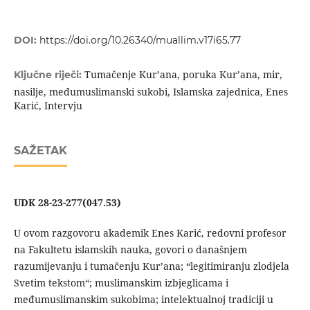
DOI:
https://doi.org/10.26340/muallim.v17i65.77
Tumačenje Kur’ana, poruka Kur’ana, mir,
Ključne riječi:
nasilje, međumuslimanski sukobi, Islamska zajednica, Enes
Karić, Intervju
SAŽETAK
UDK 28-23-277(047.53)
U ovom razgovoru akademik Enes Karić, redovni profesor
na Fakultetu islamskih nauka, govori o današnjem
razumijevanju i tumačenju Kur’ana; “legitimiranju zlodjela
Svetim tekstom“; muslimanskim izbjeglicama i
međumuslimanskim sukobima; intelektualnoj tradiciji u