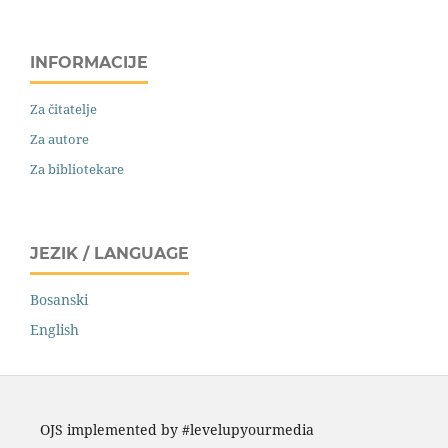
INFORMACIJE
Za čitatelje
Za autore
Za bibliotekare
JEZIK / LANGUAGE
Bosanski
English
OJS implemented by #levelupyourmedia