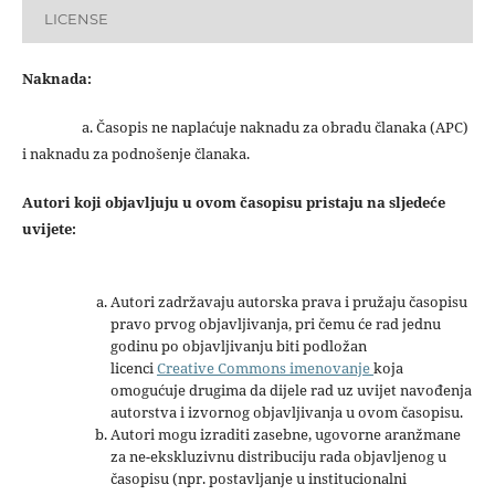
LICENSE
Naknada:
a. Časopis ne naplaćuje naknadu za obradu članaka (APC)
i naknadu za podnošenje članaka.
Autori koji objavljuju u ovom časopisu pristaju na sljedeće
uvijete:
Autori zadržavaju autorska prava i pružaju časopisu
pravo prvog objavljivanja, pri čemu će rad jednu
godinu po objavljivanju biti podložan
licenci
Creative Commons imenovanje
koja
omogućuje drugima da dijele rad uz uvijet navođenja
autorstva i izvornog objavljivanja u ovom časopisu.
Autori mogu izraditi zasebne, ugovorne aranžmane
za ne-ekskluzivnu distribuciju rada objavljenog u
časopisu (npr. postavljanje u institucionalni