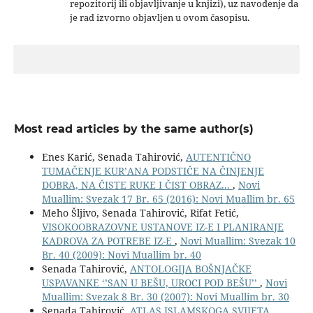
repozitorij ili objavljivanje u knjizi), uz navođenje da
je rad izvorno objavljen u ovom časopisu.
Most read articles by the same author(s)
Enes Karić, Senada Tahirović,
AUTENTIČNO
TUMAČENJE KUR’ANA PODSTIČE NA ČINJENJE
DOBRA, NA ČISTE RUKE I ČIST OBRAZ...
,
Novi
Muallim: Svezak 17 Br. 65 (2016): Novi Muallim br. 65
Meho Šljivo, Senada Tahirović, Rifat Fetić,
VISOKOOBRAZOVNE USTANOVE IZ-E I PLANIRANJE
KADROVA ZA POTREBE IZ-E
,
Novi Muallim: Svezak 10
Br. 40 (2009): Novi Muallim br. 40
Senada Tahirović,
ANTOLOGIJA BOŠNJAČKE
USPAVANKE ‘’SAN U BEŠU, UROCI POD BEŠU’’
,
Novi
Muallim: Svezak 8 Br. 30 (2007): Novi Muallim br. 30
Senada Tahirović,
ATLAS ISLAMSKOGA SVIJETA
,