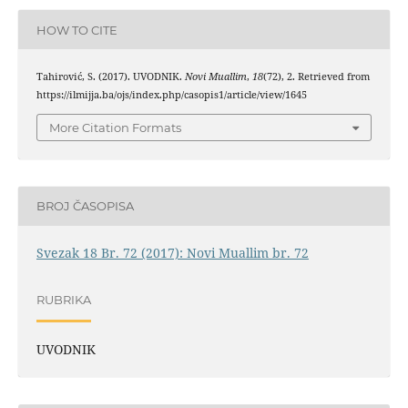
HOW TO CITE
Tahirović, S. (2017). UVODNIK.
Novi Muallim
,
18
(72), 2. Retrieved from
https://ilmijja.ba/ojs/index.php/casopis1/article/view/1645
More Citation Formats
BROJ ČASOPISA
Svezak 18 Br. 72 (2017): Novi Muallim br. 72
RUBRIKA
UVODNIK