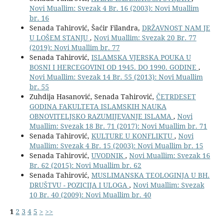
Novi Muallim: Svezak 4 Br. 16 (2003): Novi Muallim
br. 16
Senada Tahirović, Šaćir Filandra,
DRŽAVNOST NAM JE
U LOŠEM STANJU
,
Novi Muallim: Svezak 20 Br. 77
(2019): Novi Muallim br. 77
Senada Tahirović,
ISLAMSKA VJERSKA POUKA U
BOSNI I HERCEGOVINI OD 1945. DO 1990. GODINE
,
Novi Muallim: Svezak 14 Br. 55 (2013): Novi Muallim
br. 55
Zuhdija Hasanović, Senada Tahirović,
ČETRDESET
GODINA FAKULTETA ISLAMSKIH NAUKA
OBNOVITELJSKO RAZUMIJEVANJE ISLAMA
,
Novi
Muallim: Svezak 18 Br. 71 (2017): Novi Muallim br. 71
Senada Tahirović,
KULTURE U KONFLIKTU
,
Novi
Muallim: Svezak 4 Br. 15 (2003): Novi Muallim br. 15
Senada Tahirović,
UVODNIK
,
Novi Muallim: Svezak 16
Br. 62 (2015): Novi Muallim br. 62
Senada Tahirović,
MUSLIMANSKA TEOLOGINJA U BH.
DRUŠTVU - POZICIJA I ULOGA
,
Novi Muallim: Svezak
10 Br. 40 (2009): Novi Muallim br. 40
1
2
3
4
5
>
>>