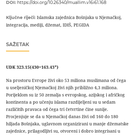
DOI:
https://doi.org/10.26340/muallim.v16i61.168
Islamska zajednica Bošnjaka u Njemačkoj,
Ključne riječi:
integracija, mediji, džemat, IDIŠ, PEGIDA
SAŽETAK
UDK 323.15(430=163.43*)
Na prostoru Evrope živi oko 53 miliona muslimana od čega
u useljeničkoj Njemačkoj živi njih približno 4,3 miliona.
Porijeklom su iz 50 zemalja s evropskog, azijskog i afričkog
kontinenta a po učenju islama razdijeljeni su u sedam
različitih pravaca od čega tri četvrtine čine sunije.
Procjenjuje se da u Njemačkoj danas živi od 160 do 180
hiljada Bošnjaka, uglavnom organizirani u manje džematske
zajednice, prilagodljivi su, otvoreni i dobro integrisani u