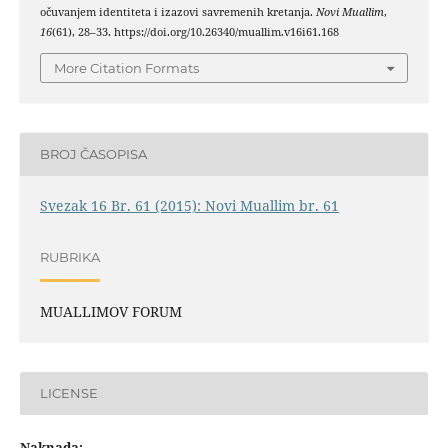
očuvanjem identiteta i izazovi savremenih kretanja.
Novi Muallim
,
16
(61), 28–33. https://doi.org/10.26340/muallim.v16i61.168
More Citation Formats
BROJ ČASOPISA
Svezak 16 Br. 61 (2015): Novi Muallim br. 61
RUBRIKA
MUALLIMOV FORUM
LICENSE
Naknada: