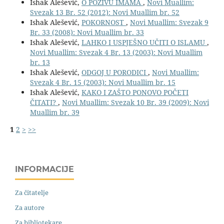
Ishak Alešević,
O POZIVU IMAMA
,
Novi Muallim:
Svezak 13 Br. 52 (2012): Novi Muallim br. 52
Ishak Alešević,
POKORNOST
,
Novi Muallim: Svezak 9
Br. 33 (2008): Novi Muallim br. 33
Ishak Alešević,
LAHKO I USPJEŠNO UČITI O ISLAMU
,
Novi Muallim: Svezak 4 Br. 13 (2003): Novi Muallim
br. 13
Ishak Alešević,
ODGOJ U PORODICI
,
Novi Muallim:
Svezak 4 Br. 15 (2003): Novi Muallim br. 15
Ishak Alešević,
KAKO I ZAŠTO PONOVO POČETI
ČITATI?
,
Novi Muallim: Svezak 10 Br. 39 (2009): Novi
Muallim br. 39
1
2
>
>>
INFORMACIJE
Za čitatelje
Za autore
Za bibliotekare