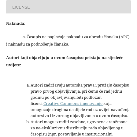
LICENSE
Naknada:
a. Časopis ne naplaćuje naknadu za obradu članaka (APC)
i naknadu za podnošenje članaka.
Autori koji objavljuju u ovom časopisu pristaju na sljedeće
uvijete:
Autori zadržavaju autorska prava i pružaju časopisu
pravo prvog objavljivanja, pri čemu će rad jednu
godinu po objavljivanju biti podložan
licenci
Creative Commons imenovanje
koja
omogućuje drugima da dijele rad uz uvijet navođenja
autorstva i izvornog objavljivanja u ovom časopisu.
Autori mogu izraditi zasebne, ugovorne aranžmane
za ne-ekskluzivnu distribuciju rada objavljenog u
časopisu (npr. postavljanje u institucionalni