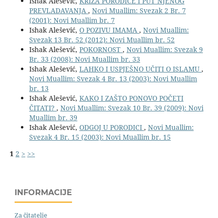
Ishak Alešević,
KRIZA PORODICE I PUT NJENOG
PREVLADAVANJA
,
Novi Muallim: Svezak 2 Br. 7
(2001): Novi Muallim br. 7
Ishak Alešević,
O POZIVU IMAMA
,
Novi Muallim:
Svezak 13 Br. 52 (2012): Novi Muallim br. 52
Ishak Alešević,
POKORNOST
,
Novi Muallim: Svezak 9
Br. 33 (2008): Novi Muallim br. 33
Ishak Alešević,
LAHKO I USPJEŠNO UČITI O ISLAMU
,
Novi Muallim: Svezak 4 Br. 13 (2003): Novi Muallim
br. 13
Ishak Alešević,
KAKO I ZAŠTO PONOVO POČETI
ČITATI?
,
Novi Muallim: Svezak 10 Br. 39 (2009): Novi
Muallim br. 39
Ishak Alešević,
ODGOJ U PORODICI
,
Novi Muallim:
Svezak 4 Br. 15 (2003): Novi Muallim br. 15
1
2
>
>>
INFORMACIJE
Za čitatelje