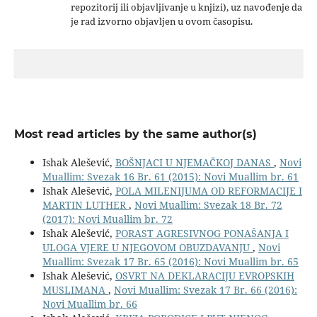
repozitorij ili objavljivanje u knjizi), uz navođenje da
je rad izvorno objavljen u ovom časopisu.
Most read articles by the same author(s)
Ishak Alešević,
BOŠNJACI U NJEMAČKOJ DANAS
,
Novi
Muallim: Svezak 16 Br. 61 (2015): Novi Muallim br. 61
Ishak Alešević,
POLA MILENIJUMA OD REFORMACIJE I
MARTIN LUTHER
,
Novi Muallim: Svezak 18 Br. 72
(2017): Novi Muallim br. 72
Ishak Alešević,
PORAST AGRESIVNOG PONAŠANJA I
ULOGA VJERE U NJEGOVOM OBUZDAVANJU
,
Novi
Muallim: Svezak 17 Br. 65 (2016): Novi Muallim br. 65
Ishak Alešević,
OSVRT NA DEKLARACIJU EVROPSKIH
MUSLIMANA
,
Novi Muallim: Svezak 17 Br. 66 (2016):
Novi Muallim br. 66