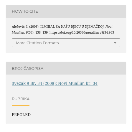
HOW TO CITE
Alešević, I. (2008). ILMIHAL ZA NAŠU DJECU U NJEMAČKOJ.
Novi
Muallim
,
9
(34), 138–139. https://doi.org/10.26340/muallim.v9i34.963
More Citation Formats
BROJ ČASOPISA
Svezak 9 Br. 34 (2008): Novi Muallim br. 34
RUBRIKA
PREGLED