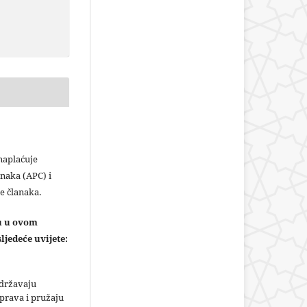
plaćuje
naka (APC) i
e članaka.
ju u ovom
ljedeće uvijete:
adržavaju
prava i pružaju