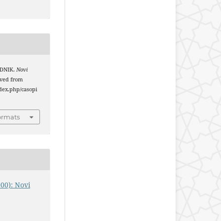
ODNIK.
Novi
ieved from
index.php/casopi
ormats
000): Novi