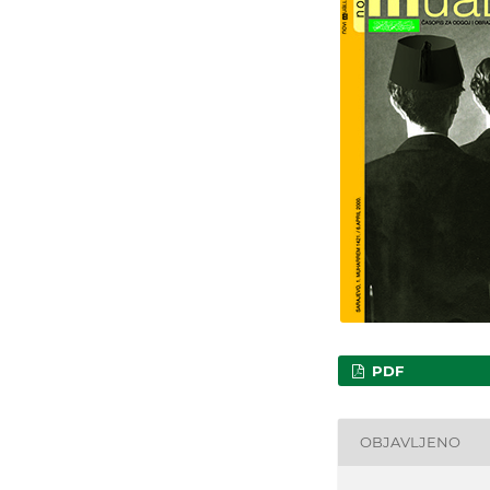
PDF
OBJAVLJENO