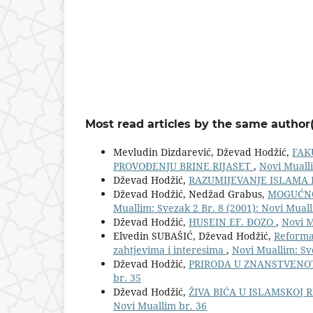
Most read articles by the same author(
Mevludin Dizdarević, Dževad Hodžić,
FAK
PROVOĐENJU BRINE RIJASET
,
Novi Mualli
Dževad Hodžić,
RAZUMIJEVANJE ISLAMA 
Dževad Hodžić, Nedžad Grabus,
MOGUĆNO
Muallim: Svezak 2 Br. 8 (2001): Novi Muall
Dževad Hodžić,
HUSEIN EF. ĐOZO
,
Novi M
Elvedin SUBAŠIĆ, Dževad Hodžić,
Reforma 
zahtjevima i interesima
,
Novi Muallim: Sve
Dževad Hodžić,
PRIRODA U ZNANSTVENO
br. 35
Dževad Hodžić,
ŽIVA BIĆA U ISLAMSKOJ 
Novi Muallim br. 36