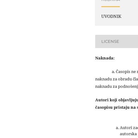
UVODNIK
LICENSE
Naknada:
a. Časopis ne na
naknadu za obradu čla
naknadu za podnošenj
Autori koji objavlju
časopisu pristaju na s
Autori z
autorska 