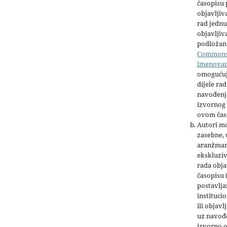
časopisu
objavljiv
rad jednu
objavljiva
podložan 
Common
imenova
omogućuj
dijele rad
navođenja
izvornog 
ovom čas
Autori mo
zasebne,
aranžman
ekskluziv
rada obja
časopisu 
postavlja
institucio
ili objavl
uz navođe
izvorno 