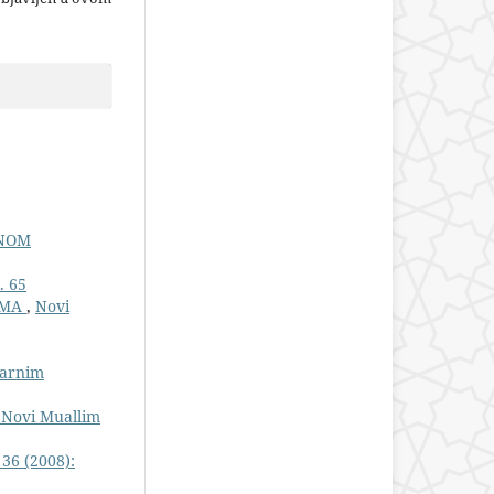
ENOM
. 65
AMA
,
Novi
larnim
: Novi Muallim
 36 (2008):