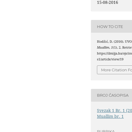
15-08-2016
HOW TO CITE
Hodžić, D. (2016). UV
Muallim
,
1
(1), 2. Retr
https://ilmijja.ba/ojs/
s1/article/view/19
More Citation F
BROJ ČASOPISA
Svezak 1 Br. 1 (2
Muallim br. 1
RUBRIKA