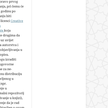
 pravo prvog
anja, pri čemu će
 godinu po
nju biti
licenci
Creative
s
nje
koja
e drugima da
 uz uvijet
 autorstva i
objavljivanja u
opisu.
gu izraditi
 ugovorne
e za ne-
nu distribuciju
vljenog u
(npr.
nje u
nalni repozitorij
jivanje u knjizi),
nje da je rad
objavljen u ovom