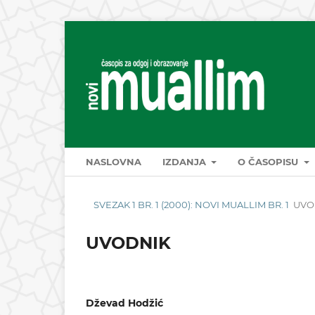
NASLOVNA
IZDANJA
O ČASOPISU
SVEZAK 1 BR. 1 (2000): NOVI MUALLIM BR. 1
UVO
UVODNIK
Dževad Hodžić