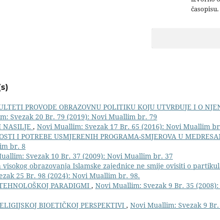
časopisu.
s)
ULTETI PROVODE OBRAZOVNU POLITIKU KOJU UTVRĐUJE I O NJ
m: Svezak 20 Br. 79 (2019): Novi Muallim br. 79
I NASILJE
,
Novi Muallim: Svezak 17 Br. 65 (2016): Novi Muallim br
STI I POTREBE USMJERENIH PROGRAMA-SMJEROVA U MEDRES
im br. 8
uallim: Svezak 10 Br. 37 (2009): Novi Muallim br. 37
visokog obrazovanja Islamske zajednice ne smije ovisiti o partiku
zak 25 Br. 98 (2024): Novi Muallim br. 98.
TEHNOLOŠKOJ PARADIGMI
,
Novi Muallim: Svezak 9 Br. 35 (2008)
RELIGIJSKOJ BIOETIČKOJ PERSPEKTIVI
,
Novi Muallim: Svezak 9 Br.