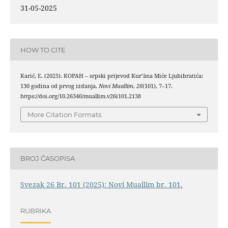
31-05-2025
HOW TO CITE
Karić, E. (2025). KOPAH – srpski prijevod Kurʼāna Miće Ljubibratića:
130 godina od prvog izdanja.
Novi Muallim
,
26
(101), 7–17.
https://doi.org/10.26340/muallim.v26i101.2138
More Citation Formats
BROJ ČASOPISA
Svezak 26 Br. 101 (2025): Novi Muallim br. 101.
RUBRIKA