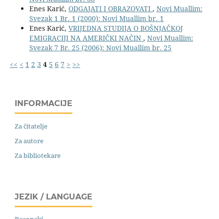
Enes Karić,
ODGAJATI I OBRAZOVATI
,
Novi Muallim:
Svezak 1 Br. 1 (2000): Novi Muallim br. 1
Enes Karić,
VRIJEDNA STUDIJA O BOŠNJAČKOJ
EMIGRACIJI NA AMERIČKI NAČIN
,
Novi Muallim:
Svezak 7 Br. 25 (2006): Novi Muallim br. 25
<<
<
1
2
3
4
5
6
7
>
>>
INFORMACIJE
Za čitatelje
Za autore
Za bibliotekare
JEZIK / LANGUAGE