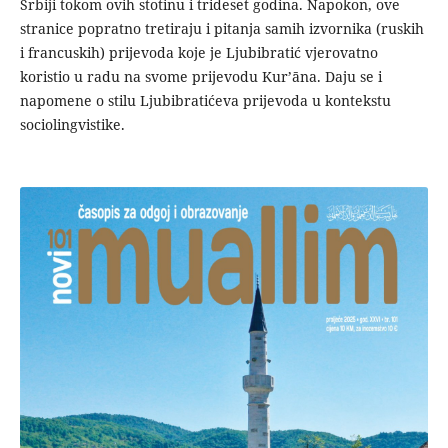
Srbiji tokom ovih stotinu i trideset godina. Napokon, ove
stranice popratno tretiraju i pitanja samih izvornika (ruskih
i francuskih) prijevoda koje je Ljubibratić vjerovatno
koristio u radu na svome prijevodu Kurʼāna. Daju se i
napomene o stilu Ljubibratićeva prijevoda u kontekstu
sociolingvistike.