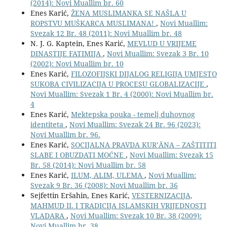
(2014): Novi Muallim br. 60
Enes Karić,
ŽENA MUSLIMANKA SE NAŠLA U
ROPSTVU MUŠKARCA MUSLIMANA!
,
Novi Muallim:
Svezak 12 Br. 48 (2011): Novi Muallim br. 48
N. J. G. Kaptein, Enes Karić,
MEVLUD U VRIJEME
DINASTIJE FATIMIJA
,
Novi Muallim: Svezak 3 Br. 10
(2002): Novi Muallim br. 10
Enes Karić,
FILOZOFIJSKI DIJALOG RELIGIJA UMJESTO
SUKOBA CIVILIZACIJA U PROCESU GLOBALIZACIJE
,
Novi Muallim: Svezak 1 Br. 4 (2000): Novi Muallim br.
4
Enes Karić,
Mektepska pouka - temelj duhovnog
identiteta
,
Novi Muallim: Svezak 24 Br. 96 (2023):
Novi Muallim br. 96.
Enes Karić,
SOCIJALNA PRAVDA KUR’ĀNA – ZAŠTITITI
SLABE I OBUZDATI MOĆNE
,
Novi Muallim: Svezak 15
Br. 58 (2014): Novi Muallim br. 58
Enes Karić,
ILUM, ALIM, ULEMA
,
Novi Muallim:
Svezak 9 Br. 36 (2008): Novi Muallim br. 36
Sejfettin Eršahin, Enes Karić,
VESTERNIZACIJA,
MAHMUD II. I TRADICIJA ISLAMSKIH VRIJEDNOSTI
VLADARA
,
Novi Muallim: Svezak 10 Br. 38 (2009):
Novi Muallim br. 38