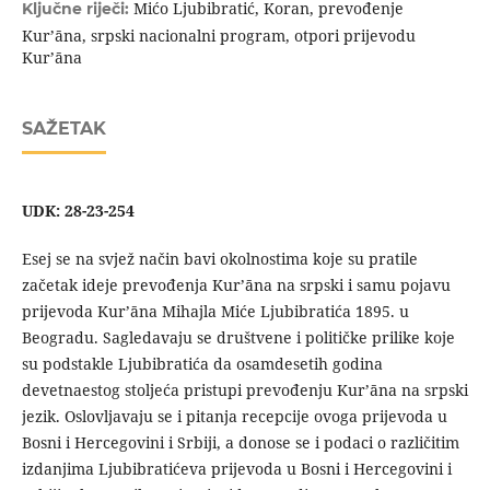
Mićo Ljubibratić, Koran, prevođenje
Ključne riječi:
Kurʼāna, srpski nacionalni program, otpori prijevodu
Kurʼāna
SAŽETAK
UDK: 28-23-254
Esej se na svjež način bavi okolnostima koje su pratile
začetak ideje prevođenja Kurʼāna na srpski i samu pojavu
prijevoda Kurʼāna Mihajla Miće Ljubibratića 1895. u
Beogradu. Sagledavaju se društvene i političke prilike koje
su podstakle Ljubibratića da osamdesetih godina
devetnaestog stoljeća pristupi prevođenju Kurʼāna na srpski
jezik. Oslovljavaju se i pitanja recepcije ovoga prijevoda u
Bosni i Hercegovini i Srbiji, a donose se i podaci o različitim
izdanjima Ljubibratićeva prijevoda u Bosni i Hercegovini i