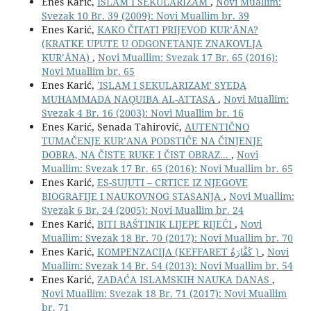
Enes Karić,
ISLAM I SEKULARIZAM
,
Novi Muallim:
Svezak 10 Br. 39 (2009): Novi Muallim br. 39
Enes Karić,
KAKO ČITATI PRIJEVOD KUR’ĀNA?
(KRATKE UPUTE U ODGONETANJE ZNAKOVLJA
KUR’ĀNA)
,
Novi Muallim: Svezak 17 Br. 65 (2016):
Novi Muallim br. 65
Enes Karić,
'ISLAM I SEKULARIZAM' SYEDA
MUHAMMADA NAQUIBA AL-ATTASA
,
Novi Muallim:
Svezak 4 Br. 16 (2003): Novi Muallim br. 16
Enes Karić, Senada Tahirović,
AUTENTIČNO
TUMAČENJE KUR’ANA PODSTIČE NA ČINJENJE
DOBRA, NA ČISTE RUKE I ČIST OBRAZ...
,
Novi
Muallim: Svezak 17 Br. 65 (2016): Novi Muallim br. 65
Enes Karić,
ES-SUJUTI – CRTICE IZ NJEGOVE
BIOGRAFIJE I NAUKOVNOG STASANJA
,
Novi Muallim:
Svezak 6 Br. 24 (2005): Novi Muallim br. 24
Enes Karić,
BITI BAŠTINIK LIJEPE RIJEČI
,
Novi
Muallim: Svezak 18 Br. 70 (2017): Novi Muallim br. 70
Enes Karić,
KOMPENZACIJA (KEFFARET كَفَّارَةٌ )
,
Novi
Muallim: Svezak 14 Br. 54 (2013): Novi Muallim br. 54
Enes Karić,
ZADAĆA ISLAMSKIH NAUKA DANAS
,
Novi Muallim: Svezak 18 Br. 71 (2017): Novi Muallim
br. 71