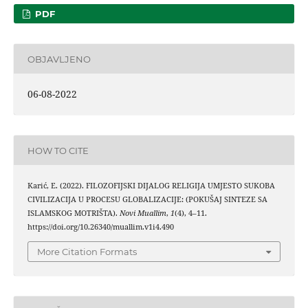
PDF
OBJAVLJENO
06-08-2022
HOW TO CITE
Karić, E. (2022). FILOZOFIJSKI DIJALOG RELIGIJA UMJESTO SUKOBA
CIVILIZACIJA U PROCESU GLOBALIZACIJE: (POKUŠAJ SINTEZE SA
ISLAMSKOG MOTRIŠTA).
Novi Muallim
,
1
(4), 4–11.
https://doi.org/10.26340/muallim.v1i4.490
More Citation Formats