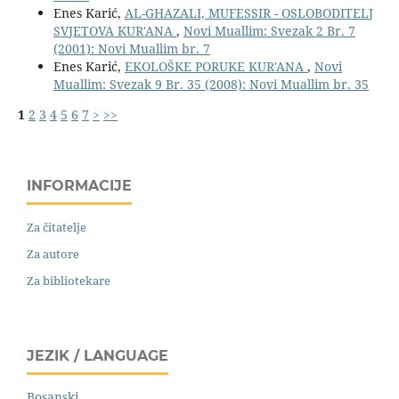
Enes Karić,
AL-GHAZALI, MUFESSIR - OSLOBODITELJ
SVJETOVA KUR'ANA
,
Novi Muallim: Svezak 2 Br. 7
(2001): Novi Muallim br. 7
Enes Karić,
EKOLOŠKE PORUKE KUR'ANA
,
Novi
Muallim: Svezak 9 Br. 35 (2008): Novi Muallim br. 35
1
2
3
4
5
6
7
>
>>
INFORMACIJE
Za čitatelje
Za autore
Za bibliotekare
JEZIK / LANGUAGE
Bosanski