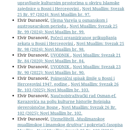
upravljanje kulturnim prostorima u okviru Islamske
zajednice u Bosni i Hercegovini
,
Novi Muallim: Svezak
25 Br. 97 (2024): Novi Muallim br. 97.
Elvir Duranović,
Ulema Vareša u osmanskom i
austrougarskom periodu
,
Novi Muallim: Svezak 25
Br. 99 (2024): Novi Muallim br. 99.
Elvir Duranović,
Počeci organiziranog prikupljanja
zekata u Bosni i Hercegovini
,
Novi Muallim: Svezak 25
Br. 98 (2024): Novi Muallim br. 98.
Elvir Duranović,
UVODNIK
,
Novi Muallim: Svezak 21
Br. 84 (2020): Novi Muallim br. 84.
Elvir Duranović,
UVODNIK
,
Novi Muallim: Svezak 23
Br. 90 (2022): Novi Muallim br. 90.
Elvir Duranović,
Poimenični spisak ilmije u Bosni i
Hercegovini 1947. godine
,
Novi Muallim: Svezak 26
Br. 103 (2025): Novi Muallim br. 103.
Elvir Duranović,
Naučnoistraživački rad Osman-ef.
Kavazovića na polju kulturne historije Bošnjaka
sjeveroistočne Bosne
,
Novi Muallim: Svezak 26 Br.
102 (2025): Novi Muallim br. 102.
Elvir Duranović,
Utemeljitelji „Muslimanskog
muallimskog i imamskog društva“ i pokretači časopisa