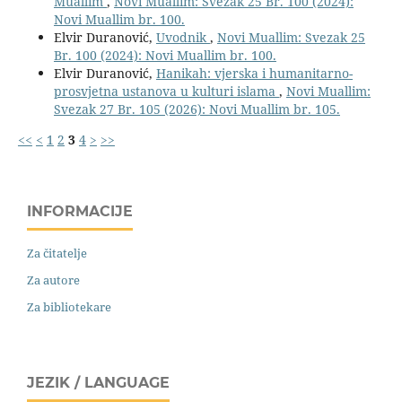
Muallim
,
Novi Muallim: Svezak 25 Br. 100 (2024):
Novi Muallim br. 100.
Elvir Duranović,
Uvodnik
,
Novi Muallim: Svezak 25
Br. 100 (2024): Novi Muallim br. 100.
Elvir Duranović,
Hanikah: vjerska i humanitarno-
prosvjetna ustanova u kulturi islama
,
Novi Muallim:
Svezak 27 Br. 105 (2026): Novi Muallim br. 105.
<<
<
1
2
3
4
>
>>
INFORMACIJE
Za čitatelje
Za autore
Za bibliotekare
JEZIK / LANGUAGE