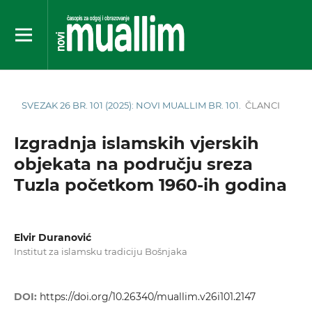
SVEZAK 26 BR. 101 (2025): NOVI MUALLIM BR. 101.
ČLANCI
Izgradnja islamskih vjerskih
objekata na području sreza
Tuzla početkom 1960-ih godina
Elvir Duranović
Institut za islamsku tradiciju Bošnjaka
DOI:
https://doi.org/10.26340/muallim.v26i101.2147