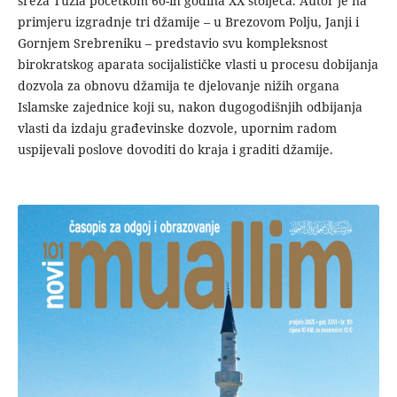
sreza Tuzla početkom 60-ih godina XX stoljeća. Autor je na
primjeru izgradnje tri džamije – u Brezovom Polju, Janji i
Gornjem Srebreniku – predstavio svu kompleksnost
birokratskog aparata socijalističke vlasti u procesu dobijanja
dozvola za obnovu džamija te djelovanje nižih organa
Islamske zajednice koji su, nakon dugogodišnjih odbijanja
vlasti da izdaju građevinske dozvole, upornim radom
uspijevali poslove dovoditi do kraja i graditi džamije.