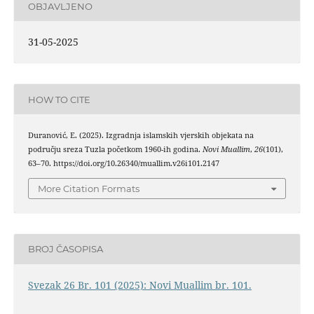
OBJAVLJENO
31-05-2025
HOW TO CITE
Duranović, E. (2025). Izgradnja islamskih vjerskih objekata na
području sreza Tuzla početkom 1960-ih godina.
Novi Muallim
,
26
(101),
63–70. https://doi.org/10.26340/muallim.v26i101.2147
More Citation Formats
BROJ ČASOPISA
Svezak 26 Br. 101 (2025): Novi Muallim br. 101.