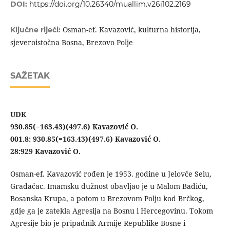
DOI:
https://doi.org/10.26340/muallim.v26i102.2169
Osman-ef. Kavazović, kulturna historija,
Ključne riječi:
sjeveroistočna Bosna, Brezovo Polje
SAŽETAK
UDK
930.85(=163.43)(497.6)
Kavazović O.
001.8:
930.85(=163.43)(497.6) Kavazović O.
28:929 Kavazović O.
Osman-ef. Kavazović rođen je 1953. godine u Jelovče Selu,
Gradačac. Imamsku dužnost obavljao je u Malom Badiću,
Bosanska Krupa, a potom u Brezovom Polju kod Brčkog,
gdje ga je zatekla Agresija na Bosnu i Hercegovinu. Tokom
Agresije bio je pripadnik Armije Republike Bosne i