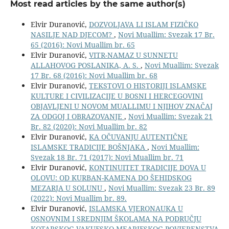
Most read articles by the same author(s)
Elvir Duranović,
DOZVOLJAVA LI ISLAM FIZIČKO
NASILJE NAD DJECOM?
,
Novi Muallim: Svezak 17 Br.
65 (2016): Novi Muallim br. 65
Elvir Duranović,
VITR-NAMAZ U SUNNETU
ALLAHOVOG POSLANIKA, A. S.
,
Novi Muallim: Svezak
17 Br. 68 (2016): Novi Muallim br. 68
Elvir Duranović,
TEKSTOVI O HISTORIJI ISLAMSKE
KULTURE I CIVILIZACIJE U BOSNI I HERCEGOVINI
OBJAVLJENI U NOVOM MUALLIMU I NJIHOV ZNAČAJ
ZA ODGOJ I OBRAZOVANJE
,
Novi Muallim: Svezak 21
Br. 82 (2020): Novi Muallim br. 82
Elvir Duranović,
KA OČUVANJU AUTENTIČNE
ISLAMSKE TRADICIJE BOŠNJAKA
,
Novi Muallim:
Svezak 18 Br. 71 (2017): Novi Muallim br. 71
Elvir Duranović,
KONTINUITET TRADICIJE DOVA U
OLOVU: OD KURBAN-KAMENA DO ŠEHIDSKOG
MEZARJA U SOLUNU
,
Novi Muallim: Svezak 23 Br. 89
(2022): Novi Muallim br. 89.
Elvir Duranović,
ISLAMSKA VJERONAUKA U
OSNOVNIM I SREDNJIM ŠKOLAMA NA PODRUČJU
KOTARSKOG VAKUFSKO-MEARIFSKOG POVJERENSTVA