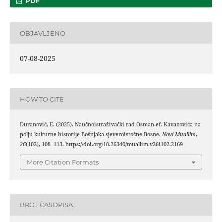
PDF
OBJAVLJENO
07-08-2025
HOW TO CITE
Duranović, E. (2025). Naučnoistraživački rad Osman-ef. Kavazovića na
polju kulturne historije Bošnjaka sjeveroistočne Bosne.
Novi Muallim
,
26
(102), 108–113. https://doi.org/10.26340/muallim.v26i102.2169
More Citation Formats
BROJ ČASOPISA