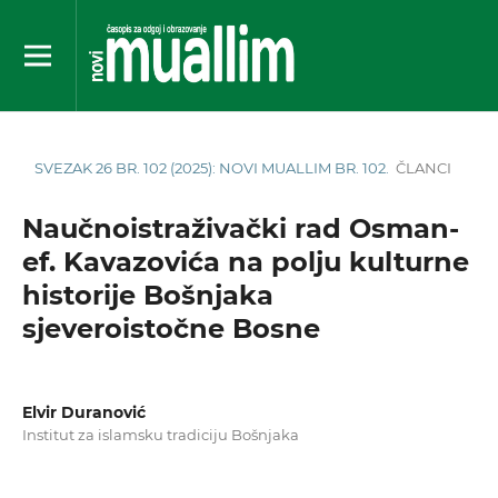
SVEZAK 26 BR. 102 (2025): NOVI MUALLIM BR. 102.
ČLANCI
Naučnoistraživački rad Osman-
ef. Kavazovića na polju kulturne
historije Bošnjaka
sjeveroistočne Bosne
Elvir Duranović
Institut za islamsku tradiciju Bošnjaka