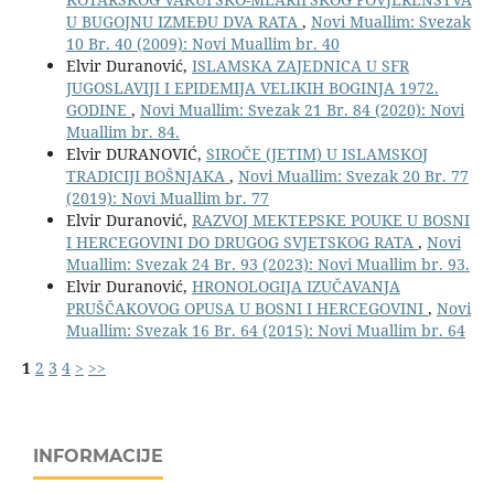
U BUGOJNU IZMEĐU DVA RATA
,
Novi Muallim: Svezak
10 Br. 40 (2009): Novi Muallim br. 40
Elvir Duranović,
ISLAMSKA ZAJEDNICA U SFR
JUGOSLAVIJI I EPIDEMIJA VELIKIH BOGINJA 1972.
GODINE
,
Novi Muallim: Svezak 21 Br. 84 (2020): Novi
Muallim br. 84.
Elvir DURANOVIĆ,
SIROČE (JETIM) U ISLAMSKOJ
TRADICIJI BOŠNJAKA
,
Novi Muallim: Svezak 20 Br. 77
(2019): Novi Muallim br. 77
Elvir Duranović,
RAZVOJ MEKTEPSKE POUKE U BOSNI
I HERCEGOVINI DO DRUGOG SVJETSKOG RATA
,
Novi
Muallim: Svezak 24 Br. 93 (2023): Novi Muallim br. 93.
Elvir Duranović,
HRONOLOGIJA IZUČAVANJA
PRUŠČAKOVOG OPUSA U BOSNI I HERCEGOVINI
,
Novi
Muallim: Svezak 16 Br. 64 (2015): Novi Muallim br. 64
1
2
3
4
>
>>
INFORMACIJE