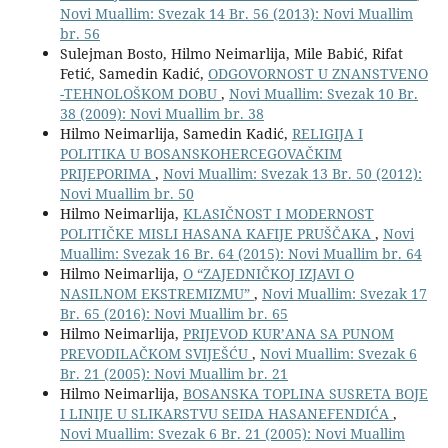
Novi Muallim: Svezak 14 Br. 56 (2013): Novi Muallim
br. 56
Sulejman Bosto, Hilmo Neimarlija, Mile Babić, Rifat
Fetić, Samedin Kadić,
ODGOVORNOST U ZNANSTVENO
-TEHNOLOŠKOM DOBU
,
Novi Muallim: Svezak 10 Br.
38 (2009): Novi Muallim br. 38
Hilmo Neimarlija, Samedin Kadić,
RELIGIJA I
POLITIKA U BOSANSKOHERCEGOVAČKIM
PRIJEPORIMA
,
Novi Muallim: Svezak 13 Br. 50 (2012):
Novi Muallim br. 50
Hilmo Neimarlija,
KLASIČNOST I MODERNOST
POLITIČKE MISLI HASANA KAFIJE PRUŠČAKA
,
Novi
Muallim: Svezak 16 Br. 64 (2015): Novi Muallim br. 64
Hilmo Neimarlija,
O “ZAJEDNIČKOJ IZJAVI O
NASILNOM EKSTREMIZMU”
,
Novi Muallim: Svezak 17
Br. 65 (2016): Novi Muallim br. 65
Hilmo Neimarlija,
PRIJEVOD KUR’ANA SA PUNOM
PREVODILAČKOM SVIJEŠĆU
,
Novi Muallim: Svezak 6
Br. 21 (2005): Novi Muallim br. 21
Hilmo Neimarlija,
BOSANSKA TOPLINA SUSRETA BOJE
I LINIJE U SLIKARSTVU SEIDA HASANEFENDIĆA
,
Novi Muallim: Svezak 6 Br. 21 (2005): Novi Muallim