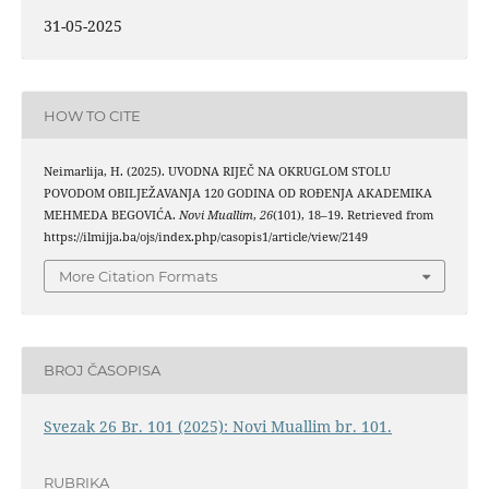
31-05-2025
HOW TO CITE
Neimarlija, H. (2025). UVODNA RIJEČ NA OKRUGLOM STOLU
POVODOM OBILJEŽAVANJA 120 GODINA OD ROĐENJA AKADEMIKA
MEHMEDA BEGOVIĆA.
Novi Muallim
,
26
(101), 18–19. Retrieved from
https://ilmijja.ba/ojs/index.php/casopis1/article/view/2149
More Citation Formats
BROJ ČASOPISA
Svezak 26 Br. 101 (2025): Novi Muallim br. 101.
RUBRIKA