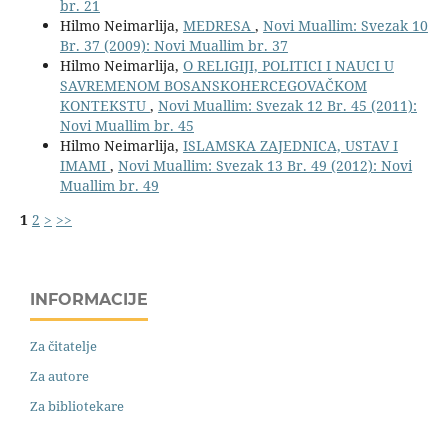
br. 21
Hilmo Neimarlija,
MEDRESA
,
Novi Muallim: Svezak 10
Br. 37 (2009): Novi Muallim br. 37
Hilmo Neimarlija,
O RELIGIJI, POLITICI I NAUCI U
SAVREMENOM BOSANSKOHERCEGOVAČKOM
KONTEKSTU
,
Novi Muallim: Svezak 12 Br. 45 (2011):
Novi Muallim br. 45
Hilmo Neimarlija,
ISLAMSKA ZAJEDNICA, USTAV I
IMAMI
,
Novi Muallim: Svezak 13 Br. 49 (2012): Novi
Muallim br. 49
1
2
>
>>
INFORMACIJE
Za čitatelje
Za autore
Za bibliotekare