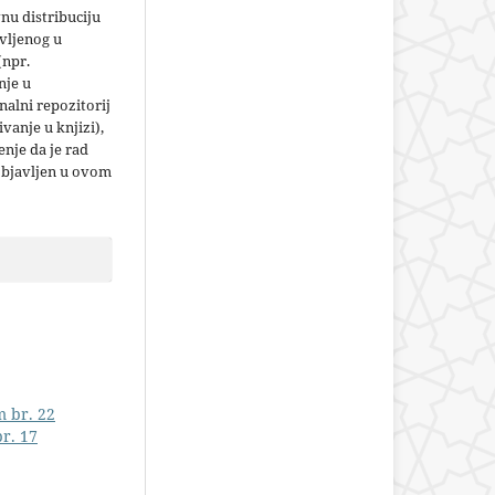
nu distribuciju
vljenog u
(npr.
nje u
nalni repozitorij
jivanje u knjizi),
nje da je rad
objavljen u ovom
m br. 22
r. 17