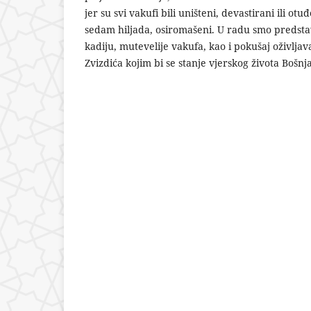
jer su svi vakufi bili uništeni, devastirani ili ot
sedam hiljada, osiromašeni. U radu smo predstav
kadiju, mutevelije vakufa, kao i pokušaj oživlj
Zvizdića kojim bi se stanje vjerskog života Bošn