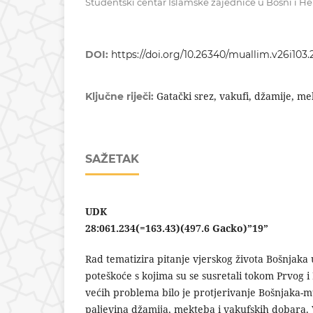
Studentski centar Islamske zajednice u Bosni i H
DOI:
https://doi.org/10.26340/muallim.v26i103.
Gatački srez, vakufi, džamije, mek
Ključne riječi:
SAŽETAK
UDK
28:061.234(=163.43)(497.6 Gacko)”19”
Rad tematizira pitanje vjerskog života Bošnjaka
poteškoće s kojima su se susretali tokom Prvog i
većih problema bilo je protjerivanje Bošnjaka-mu
paljevina džamija, mekteba i vakufskih dobara. 