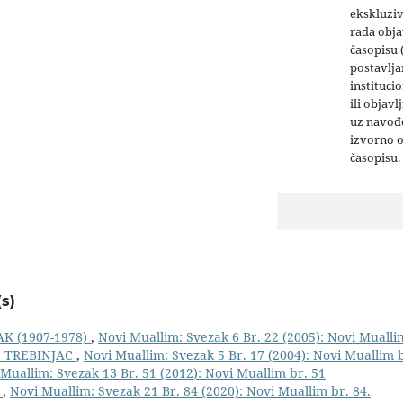
ekskluziv
rada obja
časopisu 
postavlja
institucio
ili objavl
uz navođe
izvorno 
časopisu.
s)
K (1907-1978)
,
Novi Muallim: Svezak 6 Br. 22 (2005): Novi Mualli
. TREBINJAC
,
Novi Muallim: Svezak 5 Br. 17 (2004): Novi Muallim b
Muallim: Svezak 13 Br. 51 (2012): Novi Muallim br. 51
Ć
,
Novi Muallim: Svezak 21 Br. 84 (2020): Novi Muallim br. 84.