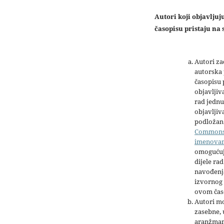
Autori koji objavlju
časopisu pristaju na s
Autori z
autorska 
časopisu
objavljiv
rad jednu
objavljiva
podložan 
Common
imenova
omogućuj
dijele rad
navođenja
izvornog 
ovom čas
Autori mo
zasebne,
aranžman