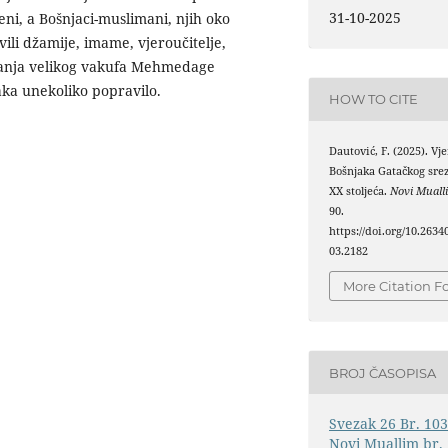
31-10-2025
uđeni, a Bošnjaci-muslimani, njih oko
ili džamije, imame, vjeroučitelje,
avanja velikog vakufa Mehmedage
jaka unekoliko popravilo.
HOW TO CITE
Dautović, F. (2025). Vje
Bošnjaka Gatačkog sre
XX stoljeća.
Novi Muall
90.
https://doi.org/10.263
03.2182
More Citation F
BROJ ČASOPISA
Svezak 26 Br. 103
Novi Muallim br. 