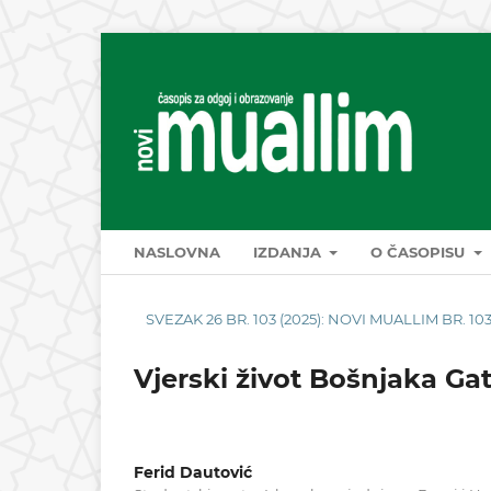
NASLOVNA
IZDANJA
O ČASOPISU
SVEZAK 26 BR. 103 (2025): NOVI MUALLIM BR. 103
Vjerski život Bošnjaka Ga
Ferid Dautović