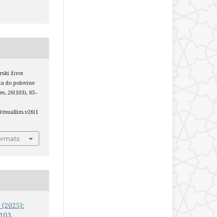
rski život
za do polovine
im
,
26
(103), 85–
40/muallim.v26i1
ormats
 (2025):
103.