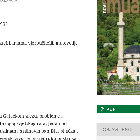
ercegovini
2182
tebi, imami, vjeroučitelji, mutevelije
PDF
 u Gatačkom srezu, probleme i
 Drugog svjetskog rata. Jedan od
OBJAVLJENO
slimana s njihovih ognjišta, pljačka i
Vjerski život je bio na rubu opstanka