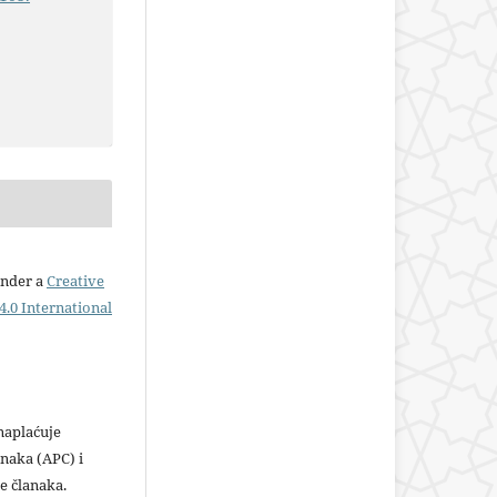
under a
Creative
.0 International
plaćuje
naka (APC) i
e članaka.