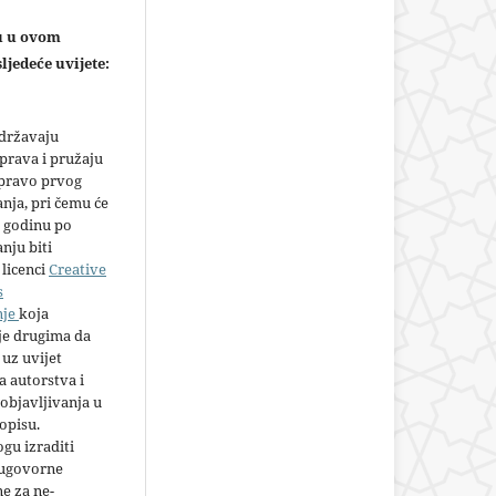
ju u ovom
ljedeće uvijete:
adržavaju
prava i pružaju
 pravo prvog
anja, pri čemu će
 godinu po
nju biti
licenci
Creative
s
nje
koja
e drugima da
 uz uvijet
 autorstva i
objavljivanja u
opisu.
gu izraditi
 ugovorne
e za ne-