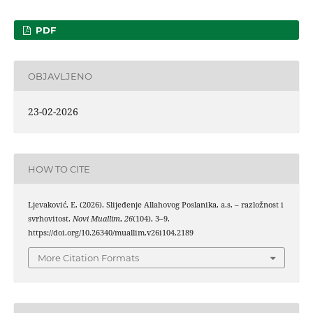
PDF
OBJAVLJENO
23-02-2026
HOW TO CITE
Ljevaković, E. (2026). Slijeđenje Allahovog Poslanika, a.s. – razložnost i
svrhovitost.
Novi Muallim
,
26
(104), 3–9.
https://doi.org/10.26340/muallim.v26i104.2189
More Citation Formats