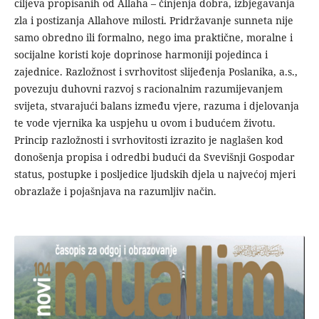
ciljeva propisanih od Allaha – činjenja dobra, izbjegavanja
zla i postizanja Allahove milosti. Pridržavanje sunneta nije
samo obredno ili formalno, nego ima praktične, moralne i
socijalne koristi koje doprinose harmoniji pojedinca i
zajednice. Razložnost i svrhovitost slijeđenja Poslanika, a.s.,
povezuju duhovni razvoj s racionalnim razumijevanjem
svijeta, stvarajući balans između vjere, razuma i djelovanja
te vode vjernika ka uspjehu u ovom i budućem životu.
Princip razložnosti i svrhovitosti izrazito je naglašen kod
donošenja propisa i odredbi budući da Svevišnji Gospodar
status, postupke i posljedice ljudskih djela u najvećoj mjeri
obrazlaže i pojašnjava na razumljiv način.