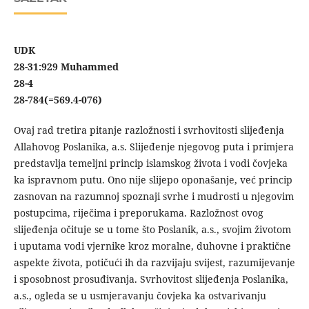
UDK
28-31:929 Muhammed
28-4
28-784(=569.4-076)
Ovaj rad tretira pitanje razložnosti i svrhovitosti slijeđenja
Allahovog Poslanika, a.s. Slijeđenje njegovog puta i primjera
predstavlja temeljni princip islamskog života i vodi čovjeka
ka ispravnom putu. Ono nije slijepo oponašanje, već princip
zasnovan na razumnoj spoznaji svrhe i mudrosti u njegovim
postupcima, riječima i preporukama. Razložnost ovog
slijeđenja očituje se u tome što Poslanik, a.s., svojim životom
i uputama vodi vjernike kroz moralne, duhovne i praktične
aspekte života, potičući ih da razvijaju svijest, razumijevanje
i sposobnost prosuđivanja. Svrhovitost slijeđenja Poslanika,
a.s., ogleda se u usmjeravanju čovjeka ka ostvarivanju