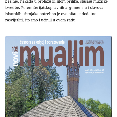
bez nje, nekada u prolazu ili silom prilika, slušaju muzičke
izvedbe. Putem šerijatskopravnih argumenata i stavova
islamskih učenjaka potrebno je ovo pitanje dodatno
rasvijetliti, što smo i učinili u ovom radu.