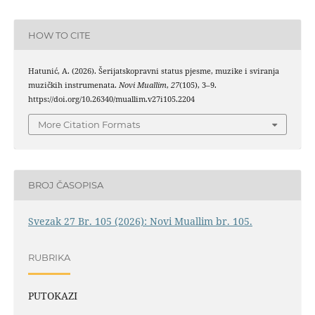
HOW TO CITE
Hatunić, A. (2026). Šerijatskopravni status pjesme, muzike i sviranja
muzičkih instrumenata.
Novi Muallim
,
27
(105), 3–9.
https://doi.org/10.26340/muallim.v27i105.2204
More Citation Formats
BROJ ČASOPISA
Svezak 27 Br. 105 (2026): Novi Muallim br. 105.
RUBRIKA
PUTOKAZI