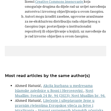
licenci
Creative Commons imenovanje
koja
omogućuje drugima da dijele rad uz uvijet navođenja
autorstva i izvornog objavljivanja u ovom časopisu.
Autori mogu izraditi zasebne, ugovorne aranžmane
za ne-ekskluzivnu distribuciju rada objavljenog u
časopisu (npr. postavljanje u institucionalni
repozitorij ili objavljivanje u knjizi), uz navođenje da
je rad izvorno objavljen u ovom časopisu.
Most read articles by the same author(s)
Ahmed Hatunić,
Akcija kurbana u medresama
Islamske zajednice u Bosni i Hercegovini
,
Novi
Muallim: Svezak 24 Br. 94 (2023): Novi Muallim br. 94.
Ahmed Hatunić,
Liječenje i uljepšavanje žene u
pravnim rješenjima Evropskog vijeća za fetve i
istraživanja – Stavovi savremenih islamskih učenjaka
,