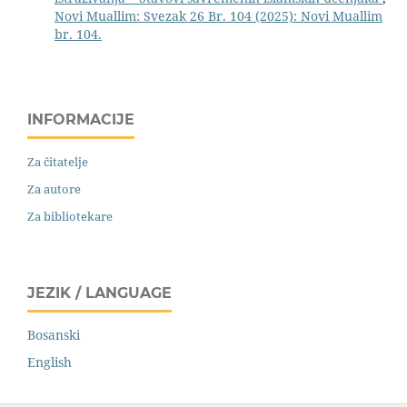
Novi Muallim: Svezak 26 Br. 104 (2025): Novi Muallim
br. 104.
INFORMACIJE
Za čitatelje
Za autore
Za bibliotekare
JEZIK / LANGUAGE
Bosanski
English