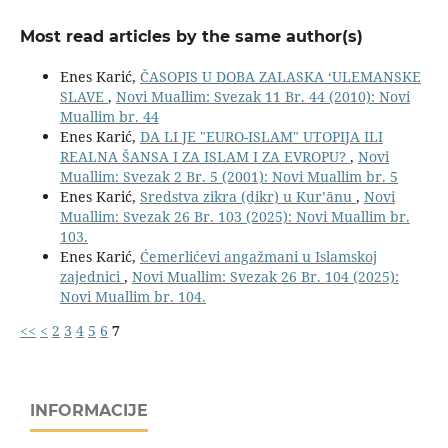
Most read articles by the same author(s)
Enes Karić,
ČASOPIS U DOBA ZALASKA ‘ULEMANSKE
SLAVE
,
Novi Muallim: Svezak 11 Br. 44 (2010): Novi
Muallim br. 44
Enes Karić,
DA LI JE "EURO-ISLAM" UTOPIJA ILI
REALNA ŠANSA I ZA ISLAM I ZA EVROPU?
,
Novi
Muallim: Svezak 2 Br. 5 (2001): Novi Muallim br. 5
Enes Karić,
Sredstva zikra (ḏikr) u Kurʼānu
,
Novi
Muallim: Svezak 26 Br. 103 (2025): Novi Muallim br.
103.
Enes Karić,
Ćemerlićevi angažmani u Islamskoj
zajednici
,
Novi Muallim: Svezak 26 Br. 104 (2025):
Novi Muallim br. 104.
<<
<
2
3
4
5
6
7
INFORMACIJE