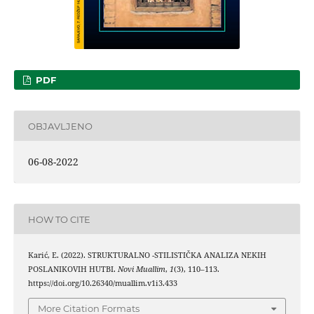
PDF
OBJAVLJENO
06-08-2022
HOW TO CITE
Karić, E. (2022). STRUKTURALNO -STILISTIČKA ANALIZA NEKIH
POSLANIKOVIH HUTBI.
Novi Muallim
,
1
(3), 110–113.
https://doi.org/10.26340/muallim.v1i3.433
More Citation Formats