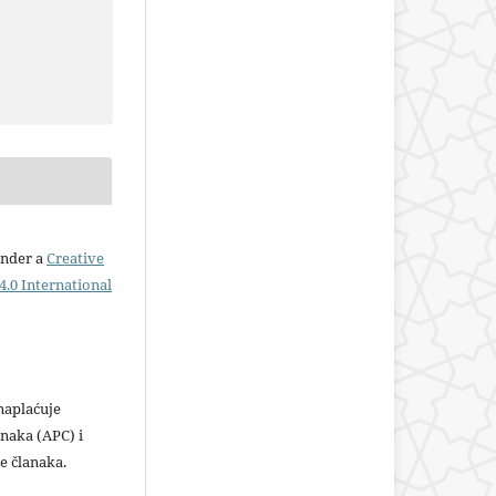
under a
Creative
.0 International
plaćuje
naka (APC) i
e članaka.