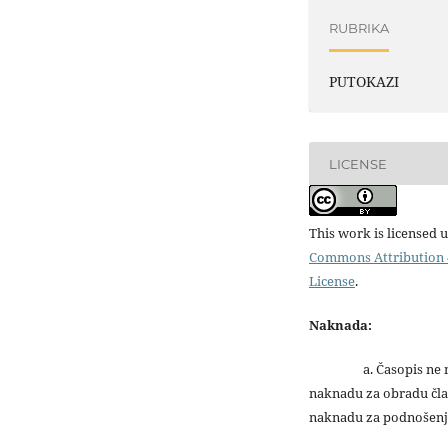
RUBRIKA
PUTOKAZI
LICENSE
This work is licensed 
Commons Attribution 4
License
.
Naknada:
a. Časopis ne na
naknadu za obradu čla
naknadu za podnošenj