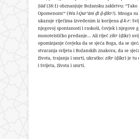
Ṣād
(38:1) obznanjuje Božansku zakletvu: “Tako 
Opomenom!“ (
Wa l-Qurʼāni ḏī ḏ-ḏikr!
). Mnoga su
ukazuje riječima izvedenim iz korijena
ḏ-k-r
: Sv
njegovoj spontanosti i raskoši, čovjek i njegove g
monoteističko predanje... Ali riječ
zikr
(ḏikr) uv
opominjanje čovjeka da se sjeća Boga, da se sjeća 
stvaranja svijeta i Božanskih znakova, da se s
života, trajanja i smrti, ukratko:
zikr
(ḏikr) je tu
i Svijeta, života i smrti.