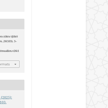
va zikra (ḏikr)
im
,
26
(103), 3–
40/muallim.v26i1
ormats
 (2025):
103.