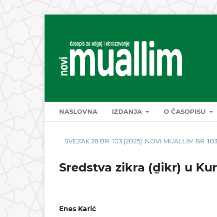
NASLOVNA
IZDANJA
O ČASOPISU
SVEZAK 26 BR. 103 (2025): NOVI MUALLIM BR. 103
Sredstva zikra (ḏikr) u Ku
Enes Karić