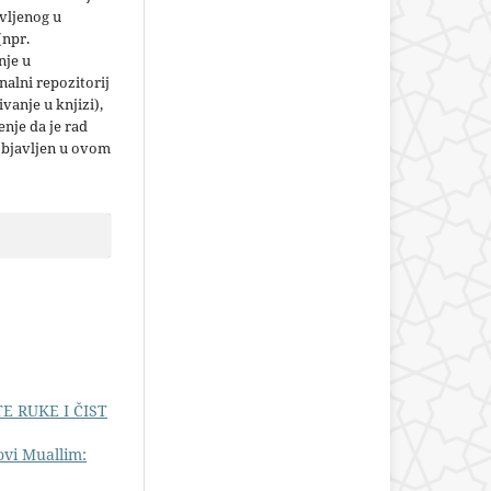
vljenog u
(npr.
nje u
nalni repozitorij
jivanje u knjizi),
nje da je rad
objavljen u ovom
E RUKE I ČIST
vi Muallim: