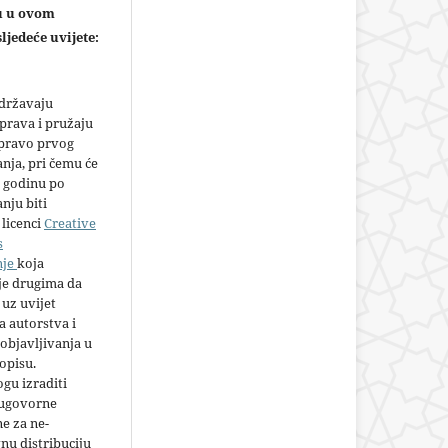
ju u ovom
ljedeće uvijete:
adržavaju
prava i pružaju
 pravo prvog
anja, pri čemu će
 godinu po
nju biti
licenci
Creative
s
nje
koja
e drugima da
 uz uvijet
 autorstva i
objavljivanja u
opisu.
gu izraditi
 ugovorne
e za ne-
nu distribuciju