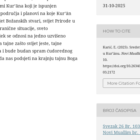
31-10-2025
mi Kurʼāna koji je ispunjen
 područja i planovi na koje Kurʼān
ijet Božanskih stvari, svijet Prirode u
ranične situacije, sveto
HOW TO CITE
ijek se odnosi na jedno uzvišeno
tajne zašto svijet jeste, tajne
Karić, E. (2025). Sredst
jeća i bude budan spram ćudorednog
u Kurʼānu.
Novi Muall
 da nas podsjeti na krajnju tajnu Boga
10.
https://doi.org/10.263
03.2172
More Citation F
BROJ ČASOPISA
Svezak 26 Br. 103
Novi Muallim br. 