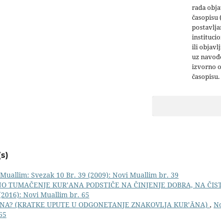
rada obja
časopisu 
postavlja
institucio
ili objavl
uz navođe
izvorno 
časopisu.
s)
Muallim: Svezak 10 Br. 39 (2009): Novi Muallim br. 39
O TUMAČENJE KUR’ANA PODSTIČE NA ČINJENJE DOBRA, NA ČIST
(2016): Novi Muallim br. 65
’ĀNA? (KRATKE UPUTE U ODGONETANJE ZNAKOVLJA KUR’ĀNA)
,
No
65