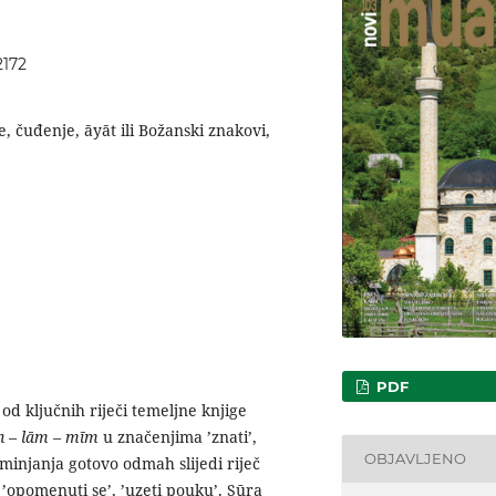
2172
je, čuđenje, āyāt ili Božanski znakovi,
PDF
od ključnih riječi temeljne knjige
n – lām – mīm
u značenjima ʼznatiʼ,
OBJAVLJENO
pominjanja gotovo odmah slijedi riječ
ʼ, ʼopomenuti seʼ, ʼuzeti poukuʼ. Sūra