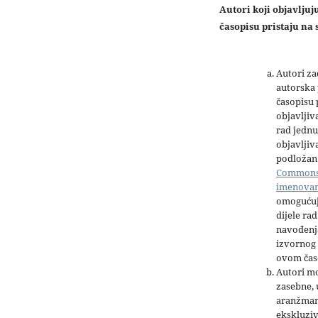
Autori koji objavlju
časopisu pristaju na s
Autori z
autorska 
časopisu
objavljiv
rad jednu
objavljiva
podložan 
Common
imenova
omogućuj
dijele rad
navođenja
izvornog 
ovom čas
Autori mo
zasebne,
aranžman
ekskluziv