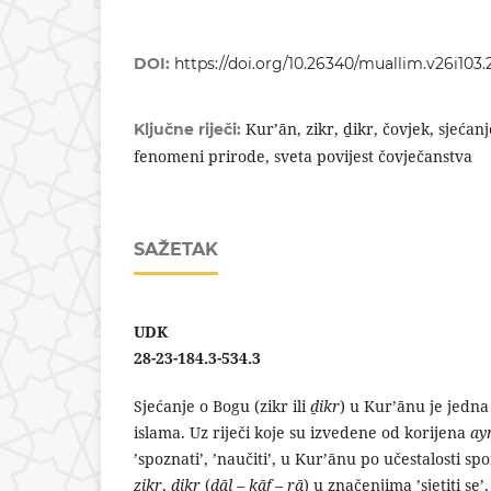
DOI:
https://doi.org/10.26340/muallim.v26i103.
Kurʼān, zikr, ḏikr, čovjek, sjećan
Ključne riječi:
fenomeni prirode, sveta povijest čovječanstva
SAŽETAK
UDK
28-23-184.3-534.3
Sjećanje o Bogu (zikr ili
ḏikr
) u Kurʼānu je jedna 
islama. Uz riječi koje su izvedene od korijena
ay
ʼspoznatiʼ, ʼnaučitiʼ, u Kurʼānu po učestalosti s
zikr
,
ḏikr
(
ḏāl – kāf – rā
) u značenjima ʼsjetiti se