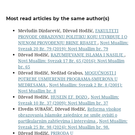
Most read articles by the same author(s)
Mevludin Dizdarević, Dževad Hodžić,
FAKULTETI
PROVODE OBRAZOVNU POLITIKU KOJU UTVRĐUJE I O
NJENOM PROVOĐENJU BRINE RIJASET
,
Novi Muallim:
Svezak 20 Br. 79 (2019): Novi Muallim br. 79
Dževad Hodžić,
RAZUMIJEVANJE ISLAMA I NASILJE
,
Novi Muallim: Svezak 17 Br. 65 (2016): Novi Muallim
br. 65
Dževad Hodžić, Nedžad Grabus,
MOGUĆNOSTI I
POTREBE USMJERENIH PROGRAMA-SMJEROVA U
MEDRESAMA
,
Novi Muallim: Svezak 2 Br. 8 (2001):
Novi Muallim br. 8
Dževad Hodžić,
HUSEIN EF. ĐOZO
,
Novi Muallim:
Svezak 10 Br. 37 (2009): Novi Muallim br. 37
Elvedin SUBAŠIĆ, Dževad Hodžić,
Reforma visokog
obrazovanja Islamske zajednice ne smije ovisiti o
partikularnim zahtjevima i interesima
,
Novi Muallim:
Svezak 25 Br. 98 (2024): Novi Muallim br. 98.
Dževad Hodžić,
PRIRODA U