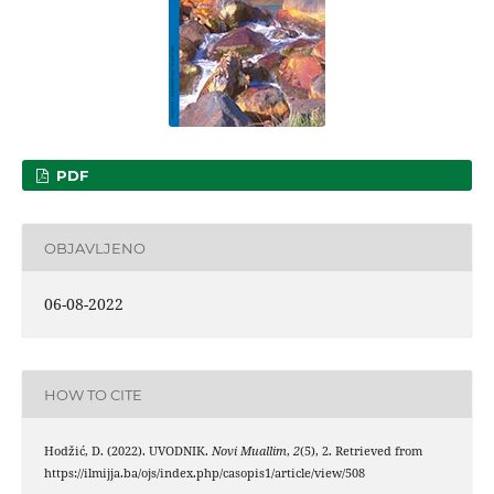
PDF
OBJAVLJENO
06-08-2022
HOW TO CITE
Hodžić, D. (2022). UVODNIK.
Novi Muallim
,
2
(5), 2. Retrieved from
https://ilmijja.ba/ojs/index.php/casopis1/article/view/508