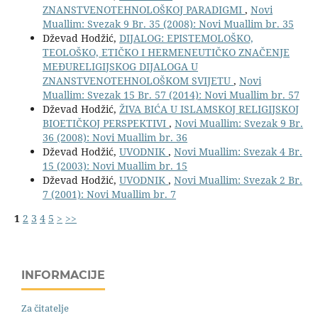
ZNANSTVENOTEHNOLOŠKOJ PARADIGMI
,
Novi
Muallim: Svezak 9 Br. 35 (2008): Novi Muallim br. 35
Dževad Hodžić,
DIJALOG: EPISTEMOLOŠKO,
TEOLOŠKO, ETIČKO I HERMENEUTIČKO ZNAČENJE
MEĐURELIGIJSKOG DIJALOGA U
ZNANSTVENOTEHNOLOŠKOM SVIJETU
,
Novi
Muallim: Svezak 15 Br. 57 (2014): Novi Muallim br. 57
Dževad Hodžić,
ŽIVA BIĆA U ISLAMSKOJ RELIGIJSKOJ
BIOETIČKOJ PERSPEKTIVI
,
Novi Muallim: Svezak 9 Br.
36 (2008): Novi Muallim br. 36
Dževad Hodžić,
UVODNIK
,
Novi Muallim: Svezak 4 Br.
15 (2003): Novi Muallim br. 15
Dževad Hodžić,
UVODNIK
,
Novi Muallim: Svezak 2 Br.
7 (2001): Novi Muallim br. 7
1
2
3
4
5
>
>>
INFORMACIJE
Za čitatelje