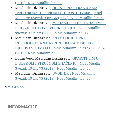
(2010): Novi Muallim br. 42
Mevludin Dizdarević,
DEBATE NA STRANICAMA
"PREPORODA" U PERIODU OD 1998. DO 2008.
,
Novi
Muallim: Svezak 9 Br. 36 (2008): Novi Muallim br. 36
Mevludin Dizdarević,
MUHAMED SEID SERDAREVIĆ -
BRILJANTNI ALIM I VELIKI ČOVJEK
,
Novi Muallim:
Svezak 3 Br. 12 (2002): Novi Muallim br. 12
Mevludin Dizdarević,
ZNAČAJ KULTURNE
INTELIGENCIJA SA AKCENTOM NA MISIJSKO
DJELOVANJE IMAMA
,
Novi Muallim: Svezak 20 Br. 78
(2019): Novi Muallim br. 78
Edina Vejo, Mevludin Dizdarević,
GRADITI TIM U
LJUDSKOM I STRUČNOM ZNAČENJU
,
Novi Muallim:
Svezak 19 Br. 73 (2018): Novi Muallim br. 73
Mevludin Dizdarević,
UVODNIK
,
Novi Muallim:
Svezak 19 Br. 75 (2018): Novi Muallim br. 75
1
2
3
4
>
>>
INFORMACIJE