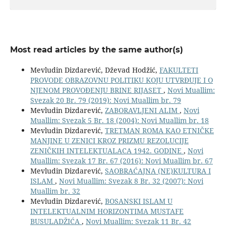
Most read articles by the same author(s)
Mevludin Dizdarević, Dževad Hodžić,
FAKULTETI
PROVODE OBRAZOVNU POLITIKU KOJU UTVRĐUJE I O
NJENOM PROVOĐENJU BRINE RIJASET
,
Novi Muallim:
Svezak 20 Br. 79 (2019): Novi Muallim br. 79
Mevludin Dizdarević,
ZABORAVLJENI ALIM
,
Novi
Muallim: Svezak 5 Br. 18 (2004): Novi Muallim br. 18
Mevludin Dizdarević,
TRETMAN ROMA KAO ETNIČKE
MANJINE U ZENICI KROZ PRIZMU REZOLUCIJE
ZENIČKIH INTELEKTUALACA 1942. GODINE
,
Novi
Muallim: Svezak 17 Br. 67 (2016): Novi Muallim br. 67
Mevludin Dizdarević,
SAOBRAĆAJNA (NE)KULTURA I
ISLAM
,
Novi Muallim: Svezak 8 Br. 32 (2007): Novi
Muallim br. 32
Mevludin Dizdarević,
BOSANSKI ISLAM U
INTELEKTUALNIM HORIZONTIMA MUSTAFE
BUSULADŽIĆA
,
Novi Muallim: Svezak 11 Br. 42