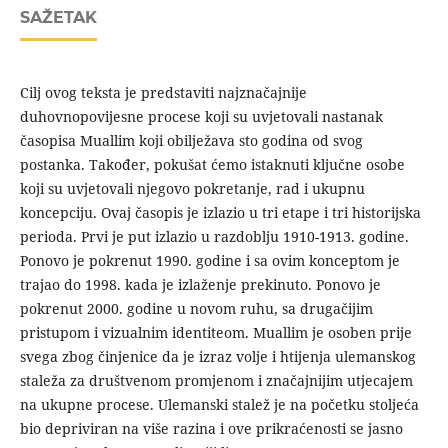
SAŽETAK
Cilj ovog teksta je predstaviti najznačajnije
duhovnopovijesne procese koji su uvjetovali nastanak
časopisa Muallim koji obilježava sto godina od svog
postanka. Također, pokušat ćemo istaknuti ključne osobe
koji su uvjetovali njegovo pokretanje, rad i ukupnu
koncepciju. Ovaj časopis je izlazio u tri etape i tri historijska
perioda. Prvi je put izlazio u razdoblju 1910-1913. godine.
Ponovo je pokrenut 1990. godine i sa ovim konceptom je
trajao do 1998. kada je izlaženje prekinuto. Ponovo je
pokrenut 2000. godine u novom ruhu, sa drugačijim
pristupom i vizualnim identiteom. Muallim je osoben prije
svega zbog činjenice da je izraz volje i htijenja ulemanskog
staleža za društvenom promjenom i značajnijim utjecajem
na ukupne procese. Ulemanski stalež je na početku stoljeća
bio depriviran na više razina i ove prikraćenosti se jasno