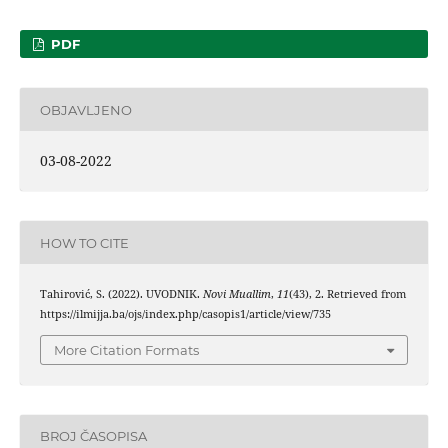
PDF
OBJAVLJENO
03-08-2022
HOW TO CITE
Tahirović, S. (2022). UVODNIK.
Novi Muallim
,
11
(43), 2. Retrieved from
https://ilmijja.ba/ojs/index.php/casopis1/article/view/735
More Citation Formats
BROJ ČASOPISA