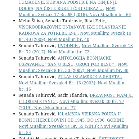
TUMAČENJE KUR’ANA PODSTIČE NA ČINJENJE
DOBRA, NA ČISTE RUKE I ČIST OBRAZ...
,
Novi
Muallim: Svezak 17 Br. 65 (2016): Novi Muallim br. 65
Meho Šljivo, Senada Tahirović, Rifat Fetić,
VISOKOOBRAZOVNE USTANOVE IZ-E I PLANIRANJE
KADROVA ZA POTREBE IZ-E
,
Novi Muallim: Svezak 10
Br. 40 (2009): Novi Muallim br. 40
Senada Tahirović,
UVODNIK
,
Novi Muallim: Svezak 18
Br. 72 (2017): Novi Muallim br. 72
Senada Tahirović,
ANTOLOGIJA BOŠNJAČKE
USPAVANKE ‘’SAN U BEŠU, UROCI POD BEŠU’’
,
Novi
Muallim: Svezak 8 Br. 30 (2007): Novi Muallim br. 30
Senada Tahirović,
ATLAS ISLAMSKOGA SVIJETA
,
Novi Muallim: Svezak 4 Br. 16 (2003): Novi Muallim
br. 16
Senada Tahirović, Šaćir Filandra,
DRŽAVNOST NAM JE
U LOŠEM STANJU
,
Novi Muallim: Svezak 20 Br. 77
(2019): Novi Muallim br. 77
Senada Tahirović,
ISLAMSKA VJERSKA POUKA U
BOSNI I HERCEGOVINI OD 1945. DO 1990. GODINE
,
Novi Muallim: Svezak 14 Br. 55 (2013): Novi Muallim
br. 55
Zuhdija Hasanović, Senada Tahirović,
ČETRDESET