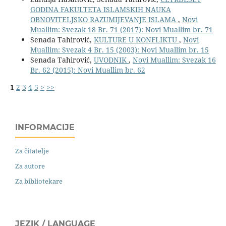
GODINA FAKULTETA ISLAMSKIH NAUKA
OBNOVITELJSKO RAZUMIJEVANJE ISLAMA
,
Novi
Muallim: Svezak 18 Br. 71 (2017): Novi Muallim br. 71
Senada Tahirović,
KULTURE U KONFLIKTU
,
Novi
Muallim: Svezak 4 Br. 15 (2003): Novi Muallim br. 15
Senada Tahirović,
UVODNIK
,
Novi Muallim: Svezak 16
Br. 62 (2015): Novi Muallim br. 62
1
2
3
4
5
>
>>
INFORMACIJE
Za čitatelje
Za autore
Za bibliotekare
JEZIK / LANGUAGE