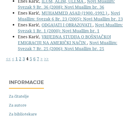
Enes Karić,
ILUM, ALIM, ULEMA
,
Novi Muallim:
Svezak 9 Br. 36 (2008): Novi Muallim br. 36
Enes Karić,
MUHAMMED ASAD (1900.-1992.)
,
Novi
Muallim: Svezak 6 Br. 23 (2005): Novi Muallim br. 23
Enes Karić,
ODGAJATI I OBRAZOVATI
,
Novi Muallim:
Svezak 1 Br. 1 (2000): Novi Muallim br. 1
Enes Karić,
VRIJEDNA STUDIJA O BOŠNJAČKOJ
EMIGRACIJI NA AMERIČKI NAČIN
,
Novi Muallim:
Svezak 7 Br. 25 (2006): Novi Muallim br. 25
<<
<
1
2
3
4
5
6
7
>
>>
INFORMACIJE
Za čitatelje
Za autore
Za bibliotekare