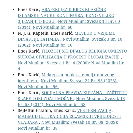
Enes Karić,
ARAPSKI JEZIK KROZ KLASIČNE
ISLAMSKE NAUKE KONTINUIRA JEDNO VELIKO
SJEĆANJE O BOGU
,
Novi Muallim: Svezak 15 Br. 60
(2014): Novi Muallim br. 60
N. J. G. Kaptein, Enes Karić,
MEVLUD U VRIJEME
DINASTIJE FATIMIJA
,
Novi Muallim: Svezak 3 Br. 10
(2002): Novi Muallim br. 10
Enes Karić,
FILOZOFIJSKI DIJALOG RELIGIJA UMJESTO
SUKOBA CIVILIZACIJA U PROCESU GLOBALIZACIJE
,
Novi Muallim: Svezak 1 Br. 4 (2000): Novi Muallim br.
4
Enes Karić,
Mektepska pouka - temelj duhovnog
identiteta
,
Novi Muallim: Svezak 24 Br. 96 (2023):
Novi Muallim br. 96.
Enes Karić,
SOCIJALNA PRAVDA KUR’ĀNA – ZAŠTITITI
SLABE I OBUZDATI MOĆNE
,
Novi Muallim: Svezak 15
Br. 58 (2014): Novi Muallim br. 58
Sejfettin Eršahin, Enes Karić,
VESTERNIZACIJA,
MAHMUD II. I TRADICIJA ISLAMSKIH VRIJEDNOSTI
VLADARA
,
Novi Muallim: Svezak 10 Br. 38 (2009):
Novi Muallim br. 38