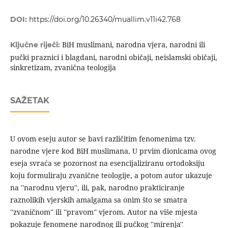
DOI:
https://doi.org/10.26340/muallim.v11i42.768
BiH muslimani, narodna vjera, narodni ili
Ključne riječi:
pučki praznici i blagdani, narodni običaji, neislamski običaji,
sinkretizam, zvanična teologija
SAŽETAK
U ovom eseju autor se bavi različitim fenomenima tzv.
narodne vjere kod BiH muslimana. U prvim dionicama ovog
eseja svraća se pozornost na esencijaliziranu ortodoksiju
koju formuliraju zvanične teologije, a potom autor ukazuje
na ''narodnu vjeru'', ili, pak, narodno prakticiranje
raznolikih vjerskih amalgama sa onim što se smatra
''zvaničnom'' ili ''pravom'' vjerom. Autor na više mjesta
pokazuje fenomene narodnog ili pučkog ''mirenja''