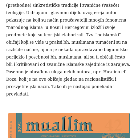
(prethodne) sinkretističke tradicije i zvanične (važeće)
teologije. U drugom i glavnom dijelu ovog eseja autor
pokazuje na koji su način proučavatelji mnogih fenomena
''narodnog islama'' u Bosni i Hercegovini izložili svoje
predmete koje su teorijski elaborirali. Tzv. ''neislamski''
običaji koji se vide u praksi bh. muslimana tumačeni su na
različite načine, njima je nekada opravdavano bogumilsko
porijeklo i posebnost bh. muslimana, ali su ti običaji često
bili i kritikovani od zvanične Islamske zajednice iz Sarajeva.
Posebno je obrađena uloga nekih autora, npr. Huseina ef.
Đoze, koji je na ove običaje gledao na racionalistički i
prosvjetiteljski način. Tako ih je nastojao ponekada i
prevladati.