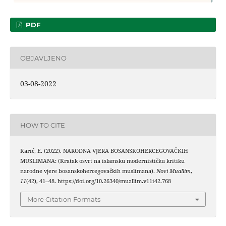
PDF
OBJAVLJENO
03-08-2022
HOW TO CITE
Karić, E. (2022). NARODNA VJERA BOSANSKOHERCEGOVAČKIH
MUSLIMANA: (Kratak osvrt na islamsku modernističku kritiku
narodne vjere bosanskohercegovačkih muslimana).
Novi Muallim
,
11
(42), 41–48. https://doi.org/10.26340/muallim.v11i42.768
More Citation Formats