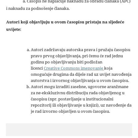
a. Časopis ne naplaćuje naknadu za obradu članaka (APC)
i naknadu za podnošenje članaka.
Autori koji objavljuju u ovom časopisu pristaju na sljedeće
uvijete:
Autori zadržavaju autorska prava i pružaju časopisu
pravo prvog objavljivanja, pri čemu će rad jednu
godinu po objavljivanju biti podložan
licenci
Creative Commons imenovanje
koja
omogućuje drugima da dijele rad uz uvijet navođenja
autorstva i izvornog objavljivanja u ovom časopisu.
Autori mogu izraditi zasebne, ugovorne aranžmane
za ne-ekskluzivnu distribuciju rada objavljenog u
časopisu (npr. postavljanje u institucionalni
repozitorij ili objavljivanje u knjizi), uz navođenje da
je rad izvorno objavljen u ovom časopisu.