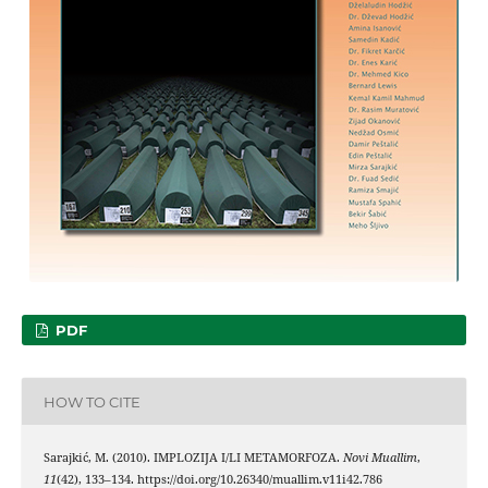
PDF
HOW TO CITE
Sarajkić, M. (2010). IMPLOZIJA I/LI METAMORFOZA.
Novi Muallim
,
11
(42), 133–134. https://doi.org/10.26340/muallim.v11i42.786