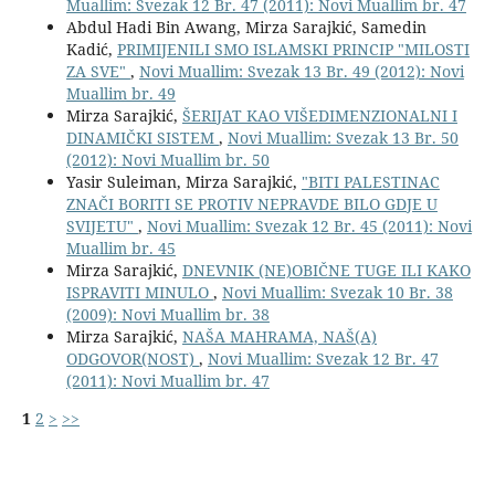
Muallim: Svezak 12 Br. 47 (2011): Novi Muallim br. 47
Abdul Hadi Bin Awang, Mirza Sarajkić, Samedin
Kadić,
PRIMIJENILI SMO ISLAMSKI PRINCIP "MILOSTI
ZA SVE"
,
Novi Muallim: Svezak 13 Br. 49 (2012): Novi
Muallim br. 49
Mirza Sarajkić,
ŠERIJAT KAO VIŠEDIMENZIONALNI I
DINAMIČKI SISTEM
,
Novi Muallim: Svezak 13 Br. 50
(2012): Novi Muallim br. 50
Yasir Suleiman, Mirza Sarajkić,
"BITI PALESTINAC
ZNAČI BORITI SE PROTIV NEPRAVDE BILO GDJE U
SVIJETU"
,
Novi Muallim: Svezak 12 Br. 45 (2011): Novi
Muallim br. 45
Mirza Sarajkić,
DNEVNIK (NE)OBIČNE TUGE ILI KAKO
ISPRAVITI MINULO
,
Novi Muallim: Svezak 10 Br. 38
(2009): Novi Muallim br. 38
Mirza Sarajkić,
NAŠA MAHRAMA, NAŠ(A)
ODGOVOR(NOST)
,
Novi Muallim: Svezak 12 Br. 47
(2011): Novi Muallim br. 47
1
2
>
>>