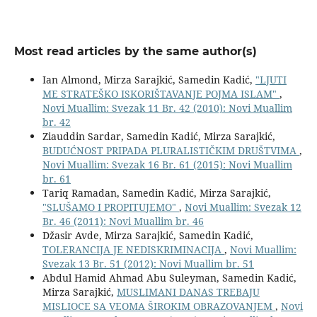
Most read articles by the same author(s)
Ian Almond, Mirza Sarajkić, Samedin Kadić,
"LJUTI
ME STRATEŠKO ISKORIŠTAVANJE POJMA ISLAM"
,
Novi Muallim: Svezak 11 Br. 42 (2010): Novi Muallim
br. 42
Ziauddin Sardar, Samedin Kadić, Mirza Sarajkić,
BUDUĆNOST PRIPADA PLURALISTIČKIM DRUŠTVIMA
,
Novi Muallim: Svezak 16 Br. 61 (2015): Novi Muallim
br. 61
Tariq Ramadan, Samedin Kadić, Mirza Sarajkić,
"SLUŠAMO I PROPITUJEMO"
,
Novi Muallim: Svezak 12
Br. 46 (2011): Novi Muallim br. 46
Džasir Avde, Mirza Sarajkić, Samedin Kadić,
TOLERANCIJA JE NEDISKRIMINACIJA
,
Novi Muallim:
Svezak 13 Br. 51 (2012): Novi Muallim br. 51
Abdul Hamid Ahmad Abu Suleyman, Samedin Kadić,
Mirza Sarajkić,
MUSLIMANI DANAS TREBAJU
MISLIOCE SA VEOMA ŠIROKIM OBRAZOVANJEM
,
Novi