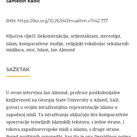
Samedin Kadić
DOI:
https://doi.org/10.26340/muallim.v11i42.777
Dekonstrukcija, orijentalizam, stereotipi,
Ključne riječi:
islam, komparativne studije, religijski vokabular sekularnih
mislilaca, moć, Islam, Ian Almond
SAŽETAK
U ovom intervjuu Ian Almond, profesor postkolonijalne
književnosti na Georgia State University u Atlanti, SAD,
govori o svojim istraživanjima reprezentacije islama u
zapadnoj misli. Ta istraživanja uključuju šire komparativne
opservacije temeljnih islamskih tekstova, s jedne strane, i
tokova zapadnoevropske misli o islamu, s druge strane.
Pored pozitivnih usporedbi, kao što je ona Derridinog pojma