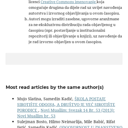
licenci
Creative Commons imenovanje
koja
omogućuje drugima da dijele rad uz uvijet navođenja
autorstva i izvornog objavljivanja u ovom časopisu.
Autori mogu izraditi zasebne, ugovorne aranžmane
za ne-ekskluzivnu distribuciju rada objavljenog u
časopisu (npr. postavljanje u institucionalni
repozitorij ili objavljivanje u knjizi), uz navođenje da
je rad izvorno objavljen u ovom časopisu.
Most read articles by the same author(s)
Mujo Slatina, Samedin Kadić,
ŠKOLA POSTAJE
SIROTIŠTE ODGOJA, A DRUŠTVO JE VEĆ SIROTIŠTE
PORODICE
,
Novi Muallim: Svezak 14 Br. 53 (2013):
Novi Muallim br. 53
Sulejman Bosto, Hilmo Neimarlija, Mile Babić, Rifat
Fetić, Samedin Kadić,
ODGOVORNOST U ZNANSTVENO