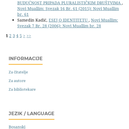
BUDUĆNOST PRIPADA PLURALISTIČKIM DRUŠTVIMA
,
Novi Muallim: Svezak 16 Br. 61 (2015): Novi Muallim
br. 61
Samedin Kadić,
ESEJ O IDENTITETU
,
Novi Muallim:
Svezak 7 Br. 28 (2006): Novi Muallim br. 28
1
2
3
4
5
>
>>
INFORMACIJE
Za čitatelje
Za autore
Za bibliotekare
JEZIK / LANGUAGE
Bosanski