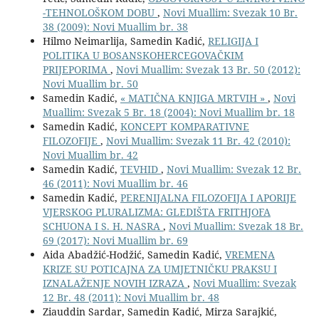
-TEHNOLOŠKOM DOBU
,
Novi Muallim: Svezak 10 Br.
38 (2009): Novi Muallim br. 38
Hilmo Neimarlija, Samedin Kadić,
RELIGIJA I
POLITIKA U BOSANSKOHERCEGOVAČKIM
PRIJEPORIMA
,
Novi Muallim: Svezak 13 Br. 50 (2012):
Novi Muallim br. 50
Samedin Kadić,
« MATIČNA KNJIGA MRTVIH »
,
Novi
Muallim: Svezak 5 Br. 18 (2004): Novi Muallim br. 18
Samedin Kadić,
KONCEPT KOMPARATIVNE
FILOZOFIJE
,
Novi Muallim: Svezak 11 Br. 42 (2010):
Novi Muallim br. 42
Samedin Kadić,
TEVHID
,
Novi Muallim: Svezak 12 Br.
46 (2011): Novi Muallim br. 46
Samedin Kadić,
PERENIJALNA FILOZOFIJA I APORIJE
VJERSKOG PLURALIZMA: GLEDIŠTA FRITHJOFA
SCHUONA I S. H. NASRA
,
Novi Muallim: Svezak 18 Br.
69 (2017): Novi Muallim br. 69
Aida Abadžić-Hodžić, Samedin Kadić,
VREMENA
KRIZE SU POTICAJNA ZA UMJETNIČKU PRAKSU I
IZNALAŽENJE NOVIH IZRAZA
,
Novi Muallim: Svezak
12 Br. 48 (2011): Novi Muallim br. 48
Ziauddin Sardar, Samedin Kadić, Mirza Sarajkić,