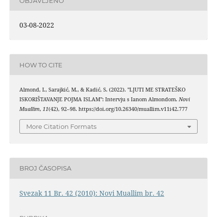
OBJAVLJENO
03-08-2022
HOW TO CITE
Almond, I., Sarajkić, M., & Kadić, S. (2022). "LJUTI ME STRATEŠKO
ISKORIŠTAVANJE POJMA ISLAM": Intervju s Ianom Almondom.
Novi
Muallim
,
11
(42), 92–98. https://doi.org/10.26340/muallim.v11i42.777
More Citation Formats
BROJ ČASOPISA
Svezak 11 Br. 42 (2010): Novi Muallim br. 42