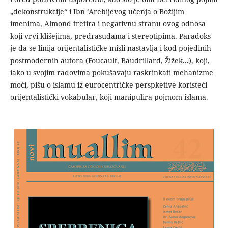
„dekonstrukcije“ i Ibn ‘Arebijevog učenja o Božijim
imenima, Almond tretira i negativnu stranu ovog odnosa
koji vrvi klišejima, predrasudama i stereotipima. Paradoks
je da se linija orijentalističke misli nastavlja i kod pojedinih
postmodernih autora (Foucault, Baudrillard, Žižek...), koji,
iako u svojim radovima pokušavaju raskrinkati mehanizme
moći, pišu o islamu iz eurocentričke perspketive koristeći
orijentalistički vokabular, koji manipulira pojmom islama.