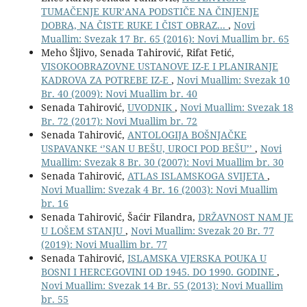
TUMAČENJE KUR’ANA PODSTIČE NA ČINJENJE
DOBRA, NA ČISTE RUKE I ČIST OBRAZ...
,
Novi
Muallim: Svezak 17 Br. 65 (2016): Novi Muallim br. 65
Meho Šljivo, Senada Tahirović, Rifat Fetić,
VISOKOOBRAZOVNE USTANOVE IZ-E I PLANIRANJE
KADROVA ZA POTREBE IZ-E
,
Novi Muallim: Svezak 10
Br. 40 (2009): Novi Muallim br. 40
Senada Tahirović,
UVODNIK
,
Novi Muallim: Svezak 18
Br. 72 (2017): Novi Muallim br. 72
Senada Tahirović,
ANTOLOGIJA BOŠNJAČKE
USPAVANKE ‘’SAN U BEŠU, UROCI POD BEŠU’’
,
Novi
Muallim: Svezak 8 Br. 30 (2007): Novi Muallim br. 30
Senada Tahirović,
ATLAS ISLAMSKOGA SVIJETA
,
Novi Muallim: Svezak 4 Br. 16 (2003): Novi Muallim
br. 16
Senada Tahirović, Šaćir Filandra,
DRŽAVNOST NAM JE
U LOŠEM STANJU
,
Novi Muallim: Svezak 20 Br. 77
(2019): Novi Muallim br. 77
Senada Tahirović,
ISLAMSKA VJERSKA POUKA U
BOSNI I HERCEGOVINI OD 1945. DO 1990. GODINE
,
Novi Muallim: Svezak 14 Br. 55 (2013): Novi Muallim
br. 55