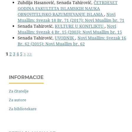
Zuhdija Hasanović, Senada Tahirović,
ČETRDESET
GODINA FAKULTETA ISLAMSKIH NAUKA
OBNOVITELJSKO RAZUMIJEVANJE ISLAMA
,
Novi
Muallim: Svezak 18 Br. 71 (2017): Novi Muallim br. 71
Senada Tahirović,
KULTURE U KONFLIKTU
,
Novi
Muallim: Svezak 4 Br. 15 (2003): Novi Muallim br. 15
Senada Tahirović,
UVODNIK
,
Novi Muallim: Svezak 16
Br. 62 (2015): Novi Muallim br. 62
1
2
3
4
5
>
>>
INFORMACIJE
Za čitatelje
Za autore
Za bibliotekare