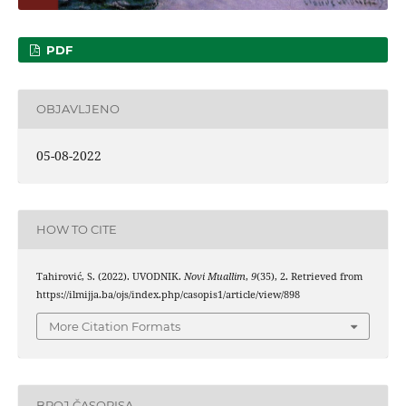
PDF
OBJAVLJENO
05-08-2022
HOW TO CITE
Tahirović, S. (2022). UVODNIK.
Novi Muallim
,
9
(35), 2. Retrieved from
https://ilmijja.ba/ojs/index.php/casopis1/article/view/898
More Citation Formats
BROJ ČASOPISA