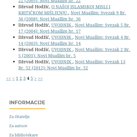
22 (2005): Novi Muallim br. 22
Dževad Hodžić,
O NAŠOJ ISLAMSKOJ MISLI I
KRITIČKOM MIŠLJENJU
,
Novi Muallim: Svezak 9 Br.
36 (2008): Novi Muallim br. 36
Dževad Hodžić,
UVODNIK
,
Novi Muallim: Svezak 5 Br.
17 (2004): Novi Muallim br. 17
Dževad Hodžić,
UVODNIK
,
Novi Muallim: Svezak 4 Br.
14 (2003): Novi Muallim br. 14
Dževad Hodžić,
UVODNIK
,
Novi Muallim: Svezak 2 Br.
5 (2001): Novi Muallim br. 5
Dževad Hodžić,
UVODNIK
,
Novi Muallim: Svezak 13
Br. 52 (2012): Novi Muallim br. 52
<<
<
1
2
3
4
5
>
>>
INFORMACIJE
Za čitatelje
Za autore
Za bibliotekare