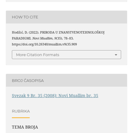
HOW TO CITE
Hodžić, D. (2022). PRIRODA U ZNANSTVENOTEHNOLOŠKOJ
PARADIGMI.
Novi Muallim
,
9
(35), 78–83.
https://doi.org/10.26340/muallim.v9i35.909
More Citation Formats
BROJ ČASOPISA
Svezak 9 Br. 35 (2008): Novi Muallim br. 35
RUBRIKA
TEMA BROJA