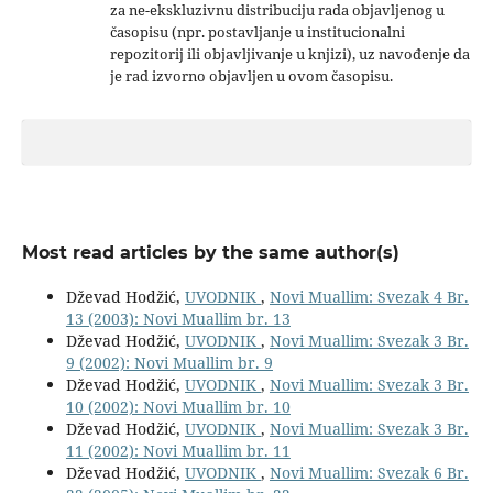
za ne-ekskluzivnu distribuciju rada objavljenog u
časopisu (npr. postavljanje u institucionalni
repozitorij ili objavljivanje u knjizi), uz navođenje da
je rad izvorno objavljen u ovom časopisu.
Most read articles by the same author(s)
Dževad Hodžić,
UVODNIK
,
Novi Muallim: Svezak 4 Br.
13 (2003): Novi Muallim br. 13
Dževad Hodžić,
UVODNIK
,
Novi Muallim: Svezak 3 Br.
9 (2002): Novi Muallim br. 9
Dževad Hodžić,
UVODNIK
,
Novi Muallim: Svezak 3 Br.
10 (2002): Novi Muallim br. 10
Dževad Hodžić,
UVODNIK
,
Novi Muallim: Svezak 3 Br.
11 (2002): Novi Muallim br. 11
Dževad Hodžić,
UVODNIK
,
Novi Muallim: Svezak 6 Br.