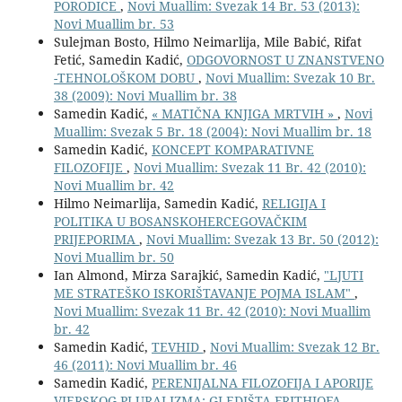
PORODICE
,
Novi Muallim: Svezak 14 Br. 53 (2013):
Novi Muallim br. 53
Sulejman Bosto, Hilmo Neimarlija, Mile Babić, Rifat
Fetić, Samedin Kadić,
ODGOVORNOST U ZNANSTVENO
-TEHNOLOŠKOM DOBU
,
Novi Muallim: Svezak 10 Br.
38 (2009): Novi Muallim br. 38
Samedin Kadić,
« MATIČNA KNJIGA MRTVIH »
,
Novi
Muallim: Svezak 5 Br. 18 (2004): Novi Muallim br. 18
Samedin Kadić,
KONCEPT KOMPARATIVNE
FILOZOFIJE
,
Novi Muallim: Svezak 11 Br. 42 (2010):
Novi Muallim br. 42
Hilmo Neimarlija, Samedin Kadić,
RELIGIJA I
POLITIKA U BOSANSKOHERCEGOVAČKIM
PRIJEPORIMA
,
Novi Muallim: Svezak 13 Br. 50 (2012):
Novi Muallim br. 50
Ian Almond, Mirza Sarajkić, Samedin Kadić,
"LJUTI
ME STRATEŠKO ISKORIŠTAVANJE POJMA ISLAM"
,
Novi Muallim: Svezak 11 Br. 42 (2010): Novi Muallim
br. 42
Samedin Kadić,
TEVHID
,
Novi Muallim: Svezak 12 Br.
46 (2011): Novi Muallim br. 46
Samedin Kadić,
PERENIJALNA FILOZOFIJA I APORIJE
VJERSKOG PLURALIZMA: GLEDIŠTA FRITHJOFA