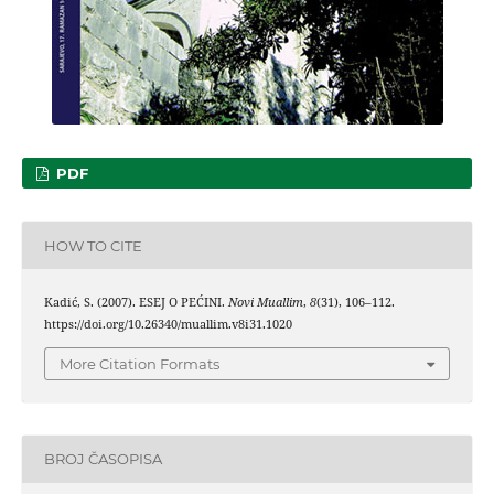
PDF
HOW TO CITE
Kadić, S. (2007). ESEJ O PEĆINI.
Novi Muallim
,
8
(31), 106–112.
https://doi.org/10.26340/muallim.v8i31.1020
More Citation Formats
BROJ ČASOPISA