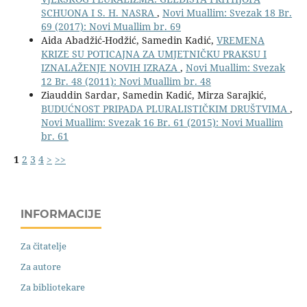
SCHUONA I S. H. NASRA
,
Novi Muallim: Svezak 18 Br.
69 (2017): Novi Muallim br. 69
Aida Abadžić-Hodžić, Samedin Kadić,
VREMENA
KRIZE SU POTICAJNA ZA UMJETNIČKU PRAKSU I
IZNALAŽENJE NOVIH IZRAZA
,
Novi Muallim: Svezak
12 Br. 48 (2011): Novi Muallim br. 48
Ziauddin Sardar, Samedin Kadić, Mirza Sarajkić,
BUDUĆNOST PRIPADA PLURALISTIČKIM DRUŠTVIMA
,
Novi Muallim: Svezak 16 Br. 61 (2015): Novi Muallim
br. 61
1
2
3
4
>
>>
INFORMACIJE
Za čitatelje
Za autore
Za bibliotekare