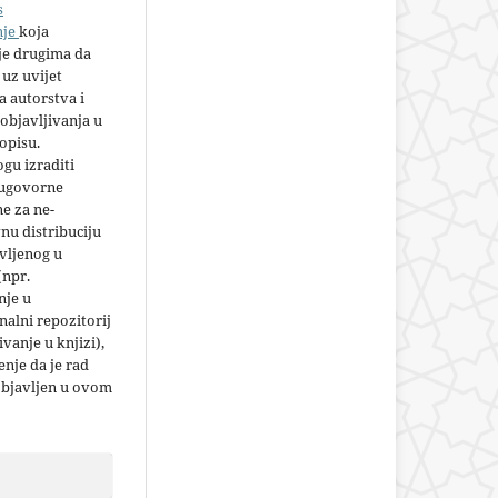
s
nje
koja
e drugima da
 uz uvijet
 autorstva i
objavljivanja u
opisu.
gu izraditi
 ugovorne
e za ne-
nu distribuciju
vljenog u
(npr.
nje u
nalni repozitorij
jivanje u knjizi),
nje da je rad
objavljen u ovom