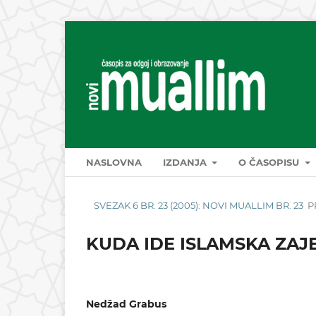
NASLOVNA
IZDANJA
O ČASOPISU
SVEZAK 6 BR. 23 (2005): NOVI MUALLIM BR. 23
P
KUDA IDE ISLAMSKA ZAJ
Nedžad Grabus