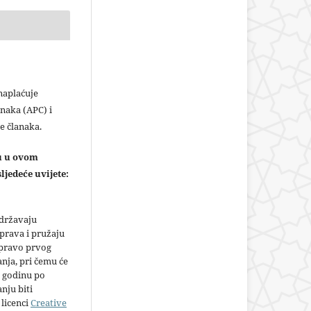
plaćuje
naka (APC) i
e članaka.
ju u ovom
ljedeće uvijete:
adržavaju
prava i pružaju
 pravo prvog
anja, pri čemu će
 godinu po
nju biti
licenci
Creative