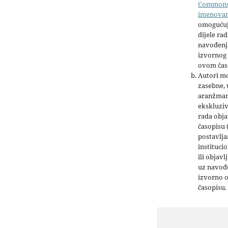
Common
imenova
omogućuj
dijele rad
navođenja
izvornog 
ovom čas
Autori mo
zasebne,
aranžman
ekskluziv
rada obja
časopisu 
postavlja
institucio
ili objavl
uz navođe
izvorno 
časopisu.