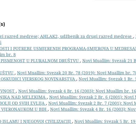
s)
vi razred medrese; AHLAK2, udžbenik za drugi razred medrese
,
5
STI I POTREBE USMJERENIH PROGRAMA-SMJEROVA U MEDRES
im br. 8
 PISMENOST U PLURALNOM DRUŠTVU
,
Novi Muallim: Svezak 21 B
RUŠTVU
,
Novi Muallim: Svezak 20 Br. 78 (2019): Novi Muallim br. 7
U OSKUDICI VJERSKOG NOVINARSTVA
,
Novi Muallim: Svezak 1 Br. 
TIVNOST
,
Novi Muallim: Svezak 4 Br. 16 (2003): Novi Muallim br. 1
SNIKA NAD MELEKIMA
,
Novi Muallim: Svezak 2 Br. 6 (2001): Novi 
BOLJI OD SVIH EVLIJA
,
Novi Muallim: Svezak 2 Br. 7 (2001): Novi 
M VJERONAUKOM U BIH
,
Novi Muallim: Svezak 4 Br. 16 (2003): Nov
 ISLAMU I NJEGOVOJ CIVILIZACIJI
,
Novi Muallim: Svezak 5 Br. 19