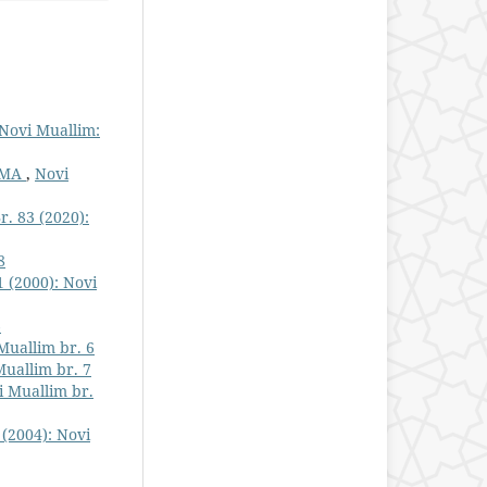
Novi Muallim:
AMA
,
Novi
r. 83 (2020):
8
1 (2000): Novi
6
Muallim br. 6
Muallim br. 7
i Muallim br.
 (2004): Novi