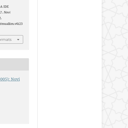
DA IDE
?.
Novi
2.
40/muallim.v6i23
ormats
2005): Novi