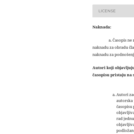
LICENSE
Naknada:
a. Časopis ne na
naknadu za obradu čla
naknadu za podnošenj
Autori koji objavlju
časopisu pristaju na s
Autori z
autorska 
časopisu
objavljiv
rad jednu
objavljiva
podložan 