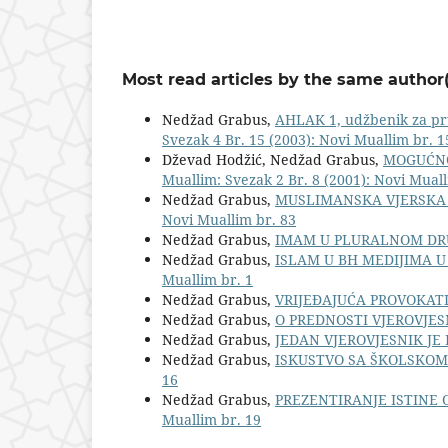
Most read articles by the same author(
Nedžad Grabus,
AHLAK 1, udžbenik za pr
Svezak 4 Br. 15 (2003): Novi Muallim br. 1
Dževad Hodžić, Nedžad Grabus,
MOGUĆNO
Muallim: Svezak 2 Br. 8 (2001): Novi Muall
Nedžad Grabus,
MUSLIMANSKA VJERSKA
Novi Muallim br. 83
Nedžad Grabus,
IMAM U PLURALNOM D
Nedžad Grabus,
ISLAM U BH MEDIJIMA 
Muallim br. 1
Nedžad Grabus,
VRIJEĐAJUĆA PROVOKA
Nedžad Grabus,
O PREDNOSTI VJEROVJE
Nedžad Grabus,
JEDAN VJEROVJESNIK JE 
Nedžad Grabus,
ISKUSTVO SA ŠKOLSKO
16
Nedžad Grabus,
PREZENTIRANJE ISTINE O
Muallim br. 19