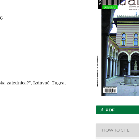
86
ska zajednica?”, Izdavač: Tugra,
PDF
HOW TO CITE