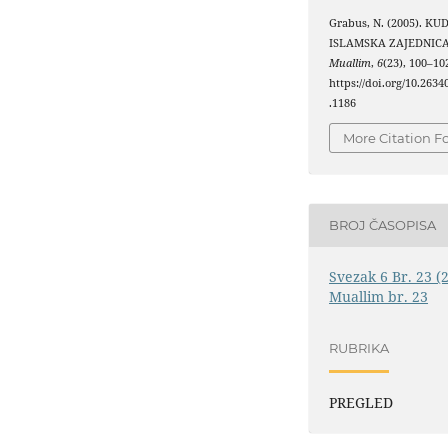
Grabus, N. (2005). KU
ISLAMSKA ZAJEDNICA
Muallim
,
6
(23), 100–10
https://doi.org/10.263
.1186
More Citation F
BROJ ČASOPISA
Svezak 6 Br. 23 (
Muallim br. 23
RUBRIKA
PREGLED