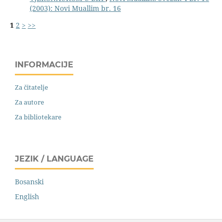
(2003): Novi Muallim br. 16
1
2
>
>>
INFORMACIJE
Za čitatelje
Za autore
Za bibliotekare
JEZIK / LANGUAGE
Bosanski
English