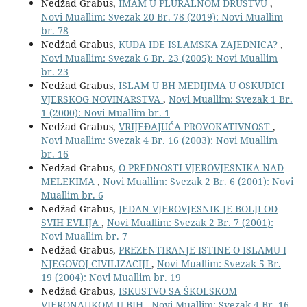
Nedžad Grabus,
IMAM U PLURALNOM DRUŠTVU
,
Novi Muallim: Svezak 20 Br. 78 (2019): Novi Muallim
br. 78
Nedžad Grabus,
KUDA IDE ISLAMSKA ZAJEDNICA?
,
Novi Muallim: Svezak 6 Br. 23 (2005): Novi Muallim
br. 23
Nedžad Grabus,
ISLAM U BH MEDIJIMA U OSKUDICI
VJERSKOG NOVINARSTVA
,
Novi Muallim: Svezak 1 Br.
1 (2000): Novi Muallim br. 1
Nedžad Grabus,
VRIJEĐAJUĆA PROVOKATIVNOST
,
Novi Muallim: Svezak 4 Br. 16 (2003): Novi Muallim
br. 16
Nedžad Grabus,
O PREDNOSTI VJEROVJESNIKA NAD
MELEKIMA
,
Novi Muallim: Svezak 2 Br. 6 (2001): Novi
Muallim br. 6
Nedžad Grabus,
JEDAN VJEROVJESNIK JE BOLJI OD
SVIH EVLIJA
,
Novi Muallim: Svezak 2 Br. 7 (2001):
Novi Muallim br. 7
Nedžad Grabus,
PREZENTIRANJE ISTINE O ISLAMU I
NJEGOVOJ CIVILIZACIJI
,
Novi Muallim: Svezak 5 Br.
19 (2004): Novi Muallim br. 19
Nedžad Grabus,
ISKUSTVO SA ŠKOLSKOM
VJERONAUKOM U BIH
,
Novi Muallim: Svezak 4 Br. 16