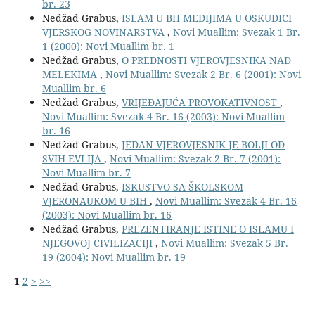
br. 23
Nedžad Grabus,
ISLAM U BH MEDIJIMA U OSKUDICI
VJERSKOG NOVINARSTVA
,
Novi Muallim: Svezak 1 Br.
1 (2000): Novi Muallim br. 1
Nedžad Grabus,
O PREDNOSTI VJEROVJESNIKA NAD
MELEKIMA
,
Novi Muallim: Svezak 2 Br. 6 (2001): Novi
Muallim br. 6
Nedžad Grabus,
VRIJEĐAJUĆA PROVOKATIVNOST
,
Novi Muallim: Svezak 4 Br. 16 (2003): Novi Muallim
br. 16
Nedžad Grabus,
JEDAN VJEROVJESNIK JE BOLJI OD
SVIH EVLIJA
,
Novi Muallim: Svezak 2 Br. 7 (2001):
Novi Muallim br. 7
Nedžad Grabus,
ISKUSTVO SA ŠKOLSKOM
VJERONAUKOM U BIH
,
Novi Muallim: Svezak 4 Br. 16
(2003): Novi Muallim br. 16
Nedžad Grabus,
PREZENTIRANJE ISTINE O ISLAMU I
NJEGOVOJ CIVILIZACIJI
,
Novi Muallim: Svezak 5 Br.
19 (2004): Novi Muallim br. 19
1
2
>
>>