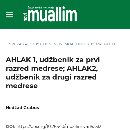
SVEZAK 4 BR. 15 (2003): NOVI MUALLIM BR. 15
PREGLED
AHLAK 1, udžbenik za prvi
razred medrese; AHLAK2,
udžbenik za drugi razred
medrese
Nedžad Grabus
DOI:
https://doi.org/10.26340/muallim.v4i15.1513