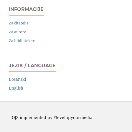
INFORMACIJE
Za čitatelje
Za autore
Za bibliotekare
JEZIK / LANGUAGE
Bosanski
English
OJS implemented by #levelupyourmedia