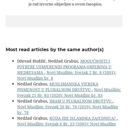
je rad izvorno objavljen u ovom časopisu.
Most read articles by the same author(s)
Dževad Hodžić, Nedžad Grabus,
MOGUĆNOSTI I
POTREBE USMJERENIH PROGRAMA-SMJEROVA U
MEDRESAMA
,
Novi Muallim: Svezak 2 Br. 8 (2001):
Novi Muallim br. 8
Nedžad Grabus,
MUSLIMANSKA VJERSKA
PISMENOST U PLURALNOM DRUŠTVU
,
Novi Muallim:
Svezak 21 Br. 83 (2020): Novi Muallim br. 83
Nedžad Grabus,
IMAM U PLURALNOM DRUŠTVU
,
Novi Muallim: Svezak 20 Br. 78 (2019): Novi Muallim
br. 78
Nedžad Grabus,
KUDA IDE ISLAMSKA ZAJEDNICA?
,
Novi Muallim: Svezak 6 Br. 23 (2005): Novi Muallim