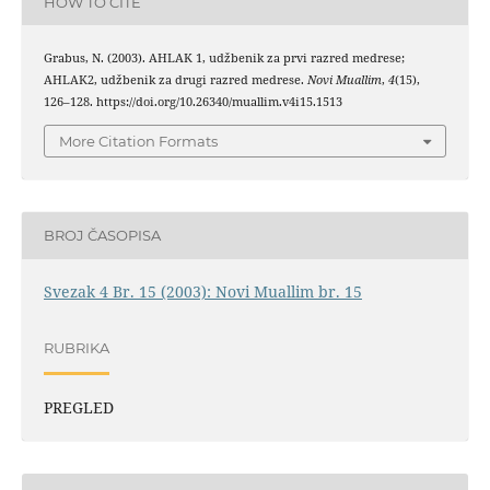
HOW TO CITE
Grabus, N. (2003). AHLAK 1, udžbenik za prvi razred medrese;
AHLAK2, udžbenik za drugi razred medrese.
Novi Muallim
,
4
(15),
126–128. https://doi.org/10.26340/muallim.v4i15.1513
More Citation Formats
BROJ ČASOPISA
Svezak 4 Br. 15 (2003): Novi Muallim br. 15
RUBRIKA
PREGLED