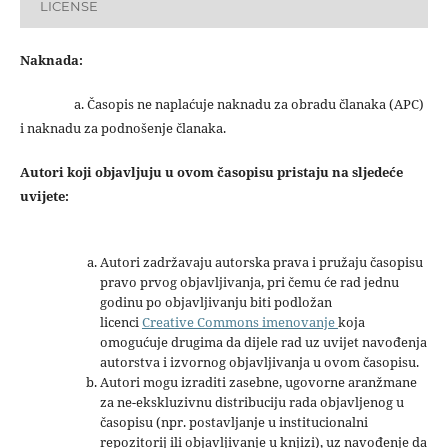
LICENSE
Naknada:
a. Časopis ne naplaćuje naknadu za obradu članaka (APC)
i naknadu za podnošenje članaka.
Autori koji objavljuju u ovom časopisu pristaju na sljedeće
uvijete:
Autori zadržavaju autorska prava i pružaju časopisu
pravo prvog objavljivanja, pri čemu će rad jednu
godinu po objavljivanju biti podložan
licenci
Creative Commons imenovanje
koja
omogućuje drugima da dijele rad uz uvijet navođenja
autorstva i izvornog objavljivanja u ovom časopisu.
Autori mogu izraditi zasebne, ugovorne aranžmane
za ne-ekskluzivnu distribuciju rada objavljenog u
časopisu (npr. postavljanje u institucionalni
repozitorij ili objavljivanje u knjizi), uz navođenje da