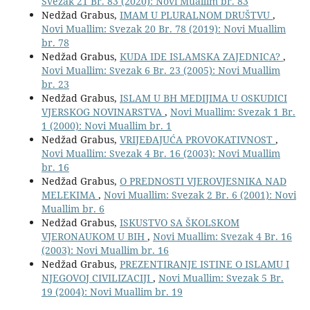
Svezak 21 Br. 83 (2020): Novi Muallim br. 83
Nedžad Grabus,
IMAM U PLURALNOM DRUŠTVU
,
Novi Muallim: Svezak 20 Br. 78 (2019): Novi Muallim
br. 78
Nedžad Grabus,
KUDA IDE ISLAMSKA ZAJEDNICA?
,
Novi Muallim: Svezak 6 Br. 23 (2005): Novi Muallim
br. 23
Nedžad Grabus,
ISLAM U BH MEDIJIMA U OSKUDICI
VJERSKOG NOVINARSTVA
,
Novi Muallim: Svezak 1 Br.
1 (2000): Novi Muallim br. 1
Nedžad Grabus,
VRIJEĐAJUĆA PROVOKATIVNOST
,
Novi Muallim: Svezak 4 Br. 16 (2003): Novi Muallim
br. 16
Nedžad Grabus,
O PREDNOSTI VJEROVJESNIKA NAD
MELEKIMA
,
Novi Muallim: Svezak 2 Br. 6 (2001): Novi
Muallim br. 6
Nedžad Grabus,
ISKUSTVO SA ŠKOLSKOM
VJERONAUKOM U BIH
,
Novi Muallim: Svezak 4 Br. 16
(2003): Novi Muallim br. 16
Nedžad Grabus,
PREZENTIRANJE ISTINE O ISLAMU I
NJEGOVOJ CIVILIZACIJI
,
Novi Muallim: Svezak 5 Br.
19 (2004): Novi Muallim br. 19