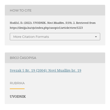
HOW TO CITE
Hodžić, D. (2022). UVODNIK.
Novi Muallim
,
5
(19), 2. Retrieved from
https://ilmijja.ba/ojs/index.php/casopis1/article/view/1223
More Citation Formats
BROJ ČASOPISA
Svezak 5 Br. 19 (2004): Novi Muallim br. 19
RUBRIKA
UVODNIK