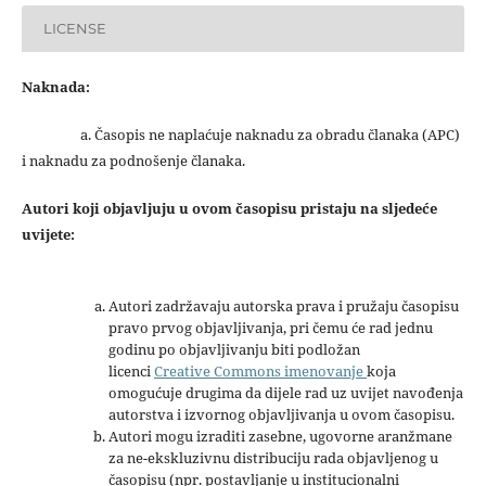
LICENSE
Naknada:
a. Časopis ne naplaćuje naknadu za obradu članaka (APC)
i naknadu za podnošenje članaka.
Autori koji objavljuju u ovom časopisu pristaju na sljedeće
uvijete:
Autori zadržavaju autorska prava i pružaju časopisu
pravo prvog objavljivanja, pri čemu će rad jednu
godinu po objavljivanju biti podložan
licenci
Creative Commons imenovanje
koja
omogućuje drugima da dijele rad uz uvijet navođenja
autorstva i izvornog objavljivanja u ovom časopisu.
Autori mogu izraditi zasebne, ugovorne aranžmane
za ne-ekskluzivnu distribuciju rada objavljenog u
časopisu (npr. postavljanje u institucionalni