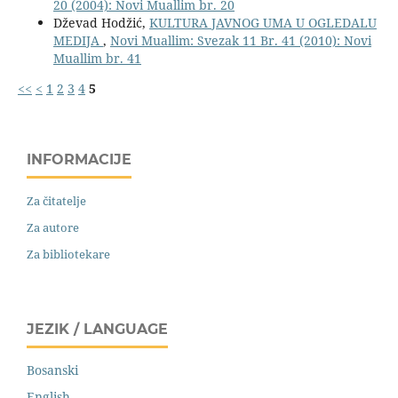
20 (2004): Novi Muallim br. 20
Dževad Hodžić,
KULTURA JAVNOG UMA U OGLEDALU
MEDIJA
,
Novi Muallim: Svezak 11 Br. 41 (2010): Novi
Muallim br. 41
<<
<
1
2
3
4
5
INFORMACIJE
Za čitatelje
Za autore
Za bibliotekare
JEZIK / LANGUAGE
Bosanski
English