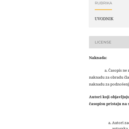
RUBRIKA
UVODNIK
LICENSE
Naknada:
a. Časopis ne na
naknadu za obradu čla
naknadu za podnošenj
Autori koji objavlju
časopisu pristaju na s
Autori z
autorska 