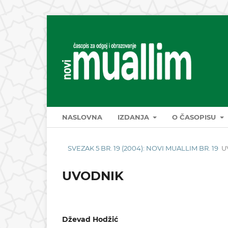
NASLOVNA
IZDANJA
O ČASOPISU
SVEZAK 5 BR. 19 (2004): NOVI MUALLIM BR. 19
U
UVODNIK
Dževad Hodžić