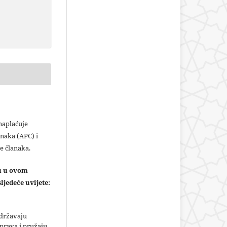
plaćuje
naka (APC) i
e članaka.
ju u ovom
ljedeće uvijete:
adržavaju
prava i pružaju