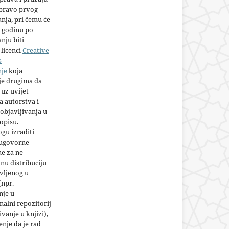
 pravo prvog
anja, pri čemu će
 godinu po
nju biti
licenci
Creative
s
nje
koja
e drugima da
 uz uvijet
 autorstva i
objavljivanja u
opisu.
gu izraditi
 ugovorne
e za ne-
nu distribuciju
vljenog u
(npr.
nje u
nalni repozitorij
jivanje u knjizi),
nje da je rad