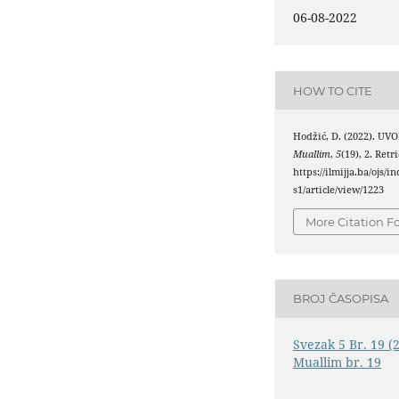
06-08-2022
HOW TO CITE
Hodžić, D. (2022). UV
Muallim
,
5
(19), 2. Ret
https://ilmijja.ba/ojs/
s1/article/view/1223
More Citation F
BROJ ČASOPISA
Svezak 5 Br. 19 (
Muallim br. 19