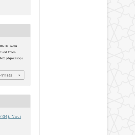
ODNIK.
Novi
rieved from
index.php/casopi
ormats
2004): Novi