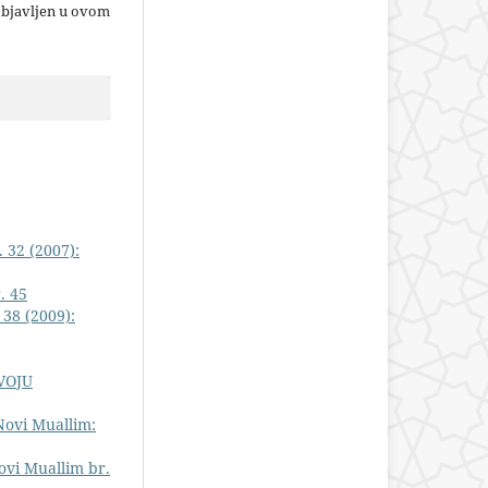
objavljen u ovom
 32 (2007):
. 45
 38 (2009):
VOJU
Novi Muallim:
ovi Muallim br.