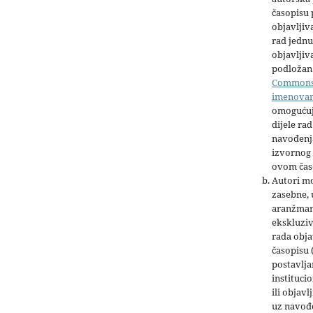
časopisu
objavljiv
rad jednu
objavljiva
podložan 
Common
imenova
omogućuj
dijele rad
navođenja
izvornog 
ovom čas
Autori mo
zasebne,
aranžman
ekskluziv
rada obja
časopisu 
postavlja
institucio
ili objavl
uz navođe