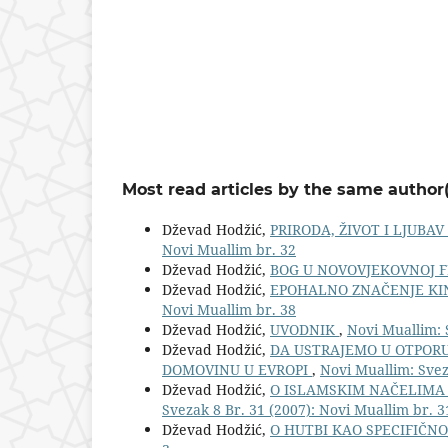
Most read articles by the same author(
Dževad Hodžić,
PRIRODA, ŽIVOT I LJUBA
Novi Muallim br. 32
Dževad Hodžić,
BOG U NOVOVJEKOVNOJ F
Dževad Hodžić,
EPOHALNO ZNAČENJE KI
Novi Muallim br. 38
Dževad Hodžić,
UVODNIK
,
Novi Muallim: 
Dževad Hodžić,
DA USTRAJEMO U OTPORU
DOMOVINU U EVROPI
,
Novi Muallim: Svez
Dževad Hodžić,
O ISLAMSKIM NAČELIMA
Svezak 8 Br. 31 (2007): Novi Muallim br. 3
Dževad Hodžić,
O HUTBI KAO SPECIFIČN