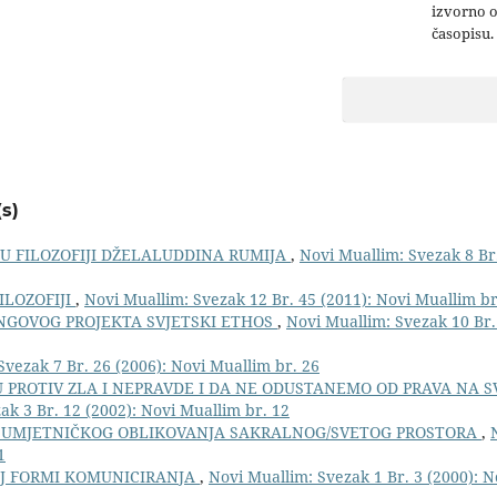
izvorno 
časopisu.
s)
V U FILOZOFIJI DŽELALUDDINA RUMIJA
,
Novi Muallim: Svezak 8 Br.
ILOZOFIJI
,
Novi Muallim: Svezak 12 Br. 45 (2011): Novi Muallim br
NGOVOG PROJEKTA SVJETSKI ETHOS
,
Novi Muallim: Svezak 10 Br.
Svezak 7 Br. 26 (2006): Novi Muallim br. 26
 PROTIV ZLA I NEPRAVDE I DA NE ODUSTANEMO OD PRAVA NA S
ak 3 Br. 12 (2002): Novi Muallim br. 12
 UMJETNIČKOG OBLIKOVANJA SAKRALNOG/SVETOG PROSTORA
,
1
OJ FORMI KOMUNICIRANJA
,
Novi Muallim: Svezak 1 Br. 3 (2000): N