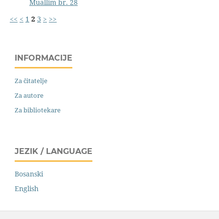
Muallim br. 28
<<
<
1
2
3
>
>>
INFORMACIJE
Za čitatelje
Za autore
Za bibliotekare
JEZIK / LANGUAGE
Bosanski
English