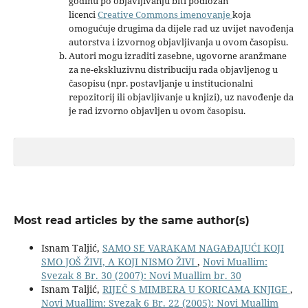
godinu po objavljivanju biti podložan
licenci
Creative Commons imenovanje
koja
omogućuje drugima da dijele rad uz uvijet navođenja
autorstva i izvornog objavljivanja u ovom časopisu.
Autori mogu izraditi zasebne, ugovorne aranžmane
za ne-ekskluzivnu distribuciju rada objavljenog u
časopisu (npr. postavljanje u institucionalni
repozitorij ili objavljivanje u knjizi), uz navođenje da
je rad izvorno objavljen u ovom časopisu.
Most read articles by the same author(s)
Isnam Taljić,
SAMO SE VARAKAM NAGAĐAJUĆI KOJI
SMO JOŠ ŽIVI, A KOJI NISMO ŽIVI
,
Novi Muallim:
Svezak 8 Br. 30 (2007): Novi Muallim br. 30
Isnam Taljić,
RIJEČ S MIMBERA U KORICAMA KNJIGE
,
Novi Muallim: Svezak 6 Br. 22 (2005): Novi Muallim