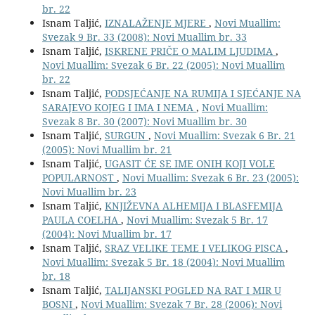
br. 22
Isnam Taljić,
IZNALAŽENJE MJERE
,
Novi Muallim:
Svezak 9 Br. 33 (2008): Novi Muallim br. 33
Isnam Taljić,
ISKRENE PRIČE O MALIM LJUDIMA
,
Novi Muallim: Svezak 6 Br. 22 (2005): Novi Muallim
br. 22
Isnam Taljić,
PODSJEĆANJE NA RUMIJA I SJEĆANJE NA
SARAJEVO KOJEG I IMA I NEMA
,
Novi Muallim:
Svezak 8 Br. 30 (2007): Novi Muallim br. 30
Isnam Taljić,
SURGUN
,
Novi Muallim: Svezak 6 Br. 21
(2005): Novi Muallim br. 21
Isnam Taljić,
UGASIT ĆE SE IME ONIH KOJI VOLE
POPULARNOST
,
Novi Muallim: Svezak 6 Br. 23 (2005):
Novi Muallim br. 23
Isnam Taljić,
KNJIŽEVNA ALHEMIJA I BLASFEMIJA
PAULA COELHA
,
Novi Muallim: Svezak 5 Br. 17
(2004): Novi Muallim br. 17
Isnam Taljić,
SRAZ VELIKE TEME I VELIKOG PISCA
,
Novi Muallim: Svezak 5 Br. 18 (2004): Novi Muallim
br. 18
Isnam Taljić,
TALIJANSKI POGLED NA RAT I MIR U
BOSNI
,
Novi Muallim: Svezak 7 Br. 28 (2006): Novi