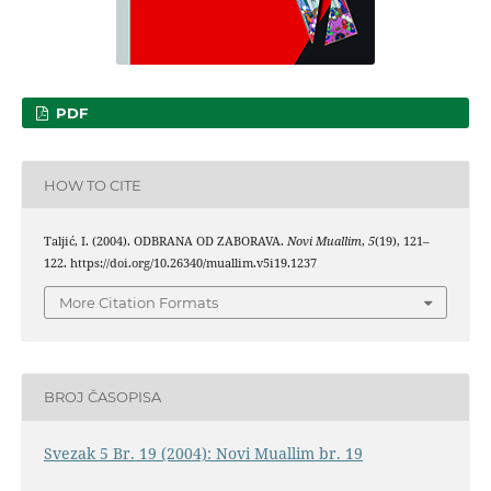
PDF
HOW TO CITE
Taljić, I. (2004). ODBRANA OD ZABORAVA.
Novi Muallim
,
5
(19), 121–
122. https://doi.org/10.26340/muallim.v5i19.1237
More Citation Formats
BROJ ČASOPISA
Svezak 5 Br. 19 (2004): Novi Muallim br. 19