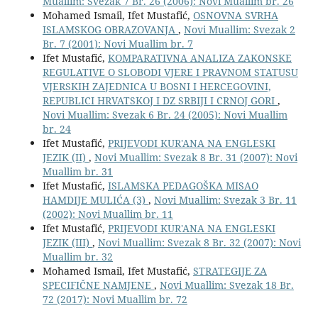
Muallim: Svezak 7 Br. 26 (2006): Novi Muallim br. 26
Mohamed Ismail, Ifet Mustafić,
OSNOVNA SVRHA
ISLAMSKOG OBRAZOVANJA
,
Novi Muallim: Svezak 2
Br. 7 (2001): Novi Muallim br. 7
Ifet Mustafić,
KOMPARATIVNA ANALIZA ZAKONSKE
REGULATIVE O SLOBODI VJERE I PRAVNOM STATUSU
VJERSKIH ZAJEDNICA U BOSNI I HERCEGOVINI,
REPUBLICI HRVATSKOJ I DZ SRBIJI I CRNOJ GORI
,
Novi Muallim: Svezak 6 Br. 24 (2005): Novi Muallim
br. 24
Ifet Mustafić,
PRIJEVODI KUR'ANA NA ENGLESKI
JEZIK (II)
,
Novi Muallim: Svezak 8 Br. 31 (2007): Novi
Muallim br. 31
Ifet Mustafić,
ISLAMSKA PEDAGOŠKA MISAO
HAMDIJE MULIĆA (3)
,
Novi Muallim: Svezak 3 Br. 11
(2002): Novi Muallim br. 11
Ifet Mustafić,
PRIJEVODI KUR'ANA NA ENGLESKI
JEZIK (III)
,
Novi Muallim: Svezak 8 Br. 32 (2007): Novi
Muallim br. 32
Mohamed Ismail, Ifet Mustafić,
STRATEGIJE ZA
SPECIFIČNE NAMJENE
,
Novi Muallim: Svezak 18 Br.
72 (2017): Novi Muallim br. 72