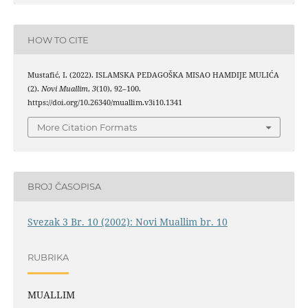
HOW TO CITE
Mustafić, I. (2022). ISLAMSKA PEDAGOŠKA MISAO HAMDIJE MULIĆA
(2).
Novi Muallim
,
3
(10), 92–100.
https://doi.org/10.26340/muallim.v3i10.1341
More Citation Formats
BROJ ČASOPISA
Svezak 3 Br. 10 (2002): Novi Muallim br. 10
RUBRIKA
MUALLIM