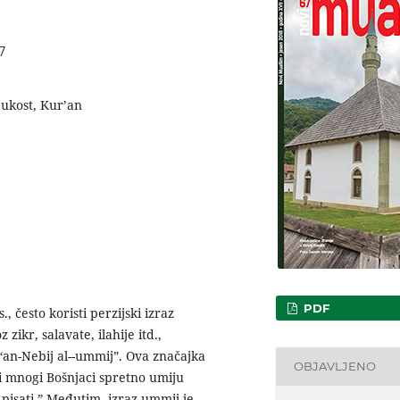
7
eukost, Kur’an
PDF
često koristi perzijski izraz
zikr, salavate, ilahije itd.,
an-Nebij al--ummij”. Ova značajka
OBJAVLJENO
ji mnogi Bošnjaci spretno umiju
i pisati.” Međutim, izraz ummij je