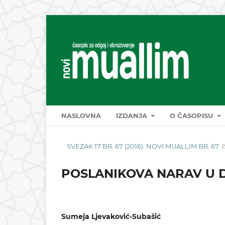
NASLOVNA
IZDANJA
O ČASOPISU
SVEZAK 17 BR. 67 (2016): NOVI MUALLIM BR. 67
POSLANIKOVA NARAV U 
Sumeja Ljevaković-Subašić