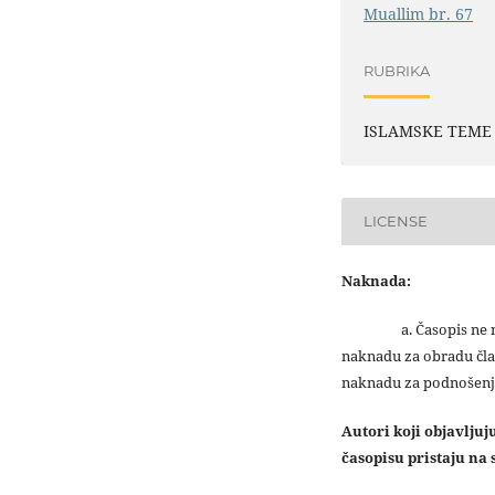
Muallim br. 67
RUBRIKA
ISLAMSKE TEME
LICENSE
Naknada:
a. Časopis ne na
naknadu za obradu čla
naknadu za podnošenj
Autori koji objavlju
časopisu pristaju na s