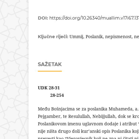
DOI:
https://doi.org/10.26340/muallim.v17i67.13
Ummij, Poslanik, nepismenost, n
Ključne riječi:
SAŽETAK
UDK 28-31
28-254
Među Bošnjacima se za poslanika Muhameda, a.s., 
Pejgamber, te Resulullah, Nebijjullah, dok se kroz 
Poslanikovom imenu uglavnom dodaje i atribut “
nije ništa drugo doli kur’anski opis Poslanika ko
prevesti kao “Vjerovjesnik koji ne zna ni čitati n