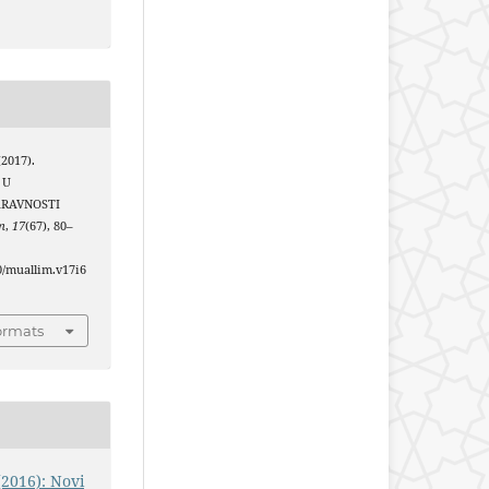
(2017).
 U
RAVNOSTI
m
,
17
(67), 80–
40/muallim.v17i6
ormats
(2016): Novi