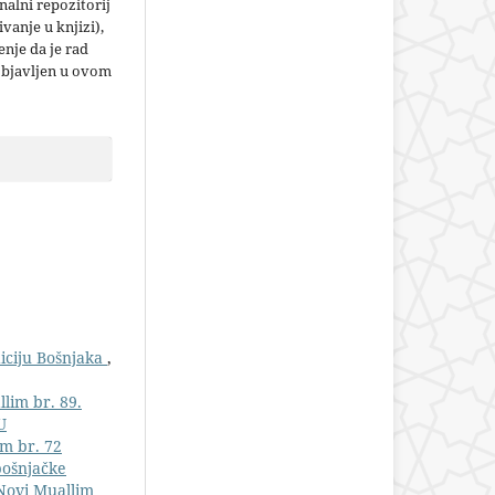
nalni repozitorij
jivanje u knjizi),
nje da je rad
objavljen u ovom
diciju Bošnjaka
,
lim br. 89.
U
im br. 72
bošnjačke
 Novi Muallim