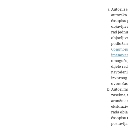
Autori z
autorska 
časopisu
objavljiv
rad jednu
objavljiva
podložan 
Common
imenova
omogućuj
dijele rad
navođenja
izvornog 
ovom čas
Autori mo
zasebne,
aranžman
ekskluziv
rada obja
časopisu 
postavlja