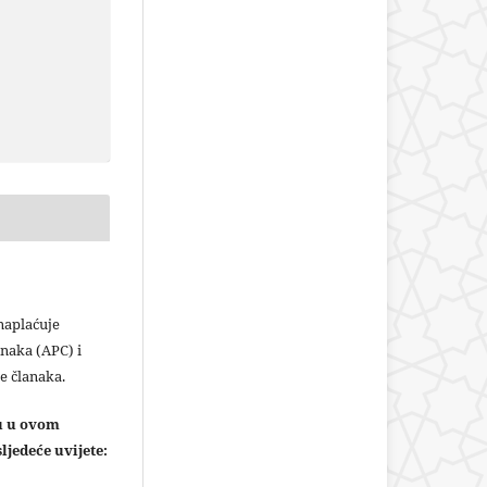
plaćuje
naka (APC) i
e članaka.
ju u ovom
ljedeće uvijete: