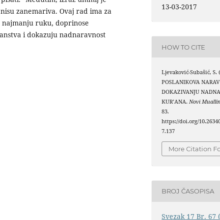
13-03-2017
 nisu zanemariva. Ovaj rad ima za
 u najmanju ruku, doprinose
nstva i dokazuju nadnaravnost
HOW TO CITE
Ljevaković-Subašić, S. 
POSLANIKOVA NARAV
DOKAZIVANJU NADNA
KUR’ANA.
Novi Mualli
83.
https://doi.org/10.263
7.137
More Citation F
BROJ ČASOPISA
Svezak 17 Br. 67 