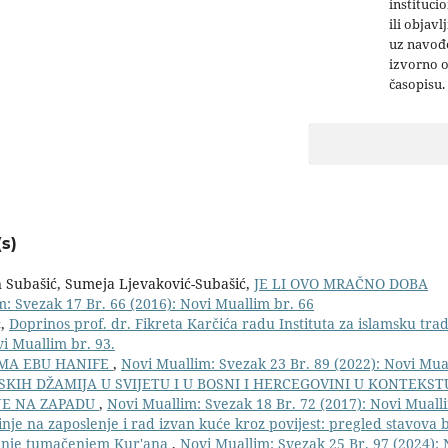
institucio
ili objavl
uz navođe
izvorno 
časopisu.
s)
Subašić, Sumeja Ljevaković-Subašić,
JE LI OVO MRAČNO DOBA
: Svezak 17 Br. 66 (2016): Novi Muallim br. 66
ć,
Doprinos prof. dr. Fikreta Karčića radu Instituta za islamsku tra
i Muallim br. 93.
AMA EBU HANIFE
,
Novi Muallim: Svezak 23 Br. 89 (2022): Novi Mual
KIH DŽAMIJA U SVIJETU I U BOSNI I HERCEGOVINI U KONTEKST
NE NA ZAPADU
,
Novi Muallim: Svezak 18 Br. 72 (2017): Novi Muall
nje na zaposlenje i rad izvan kuće kroz povijest: pregled stavova 
iranje tumačenjem Kur'ana
,
Novi Muallim: Svezak 25 Br. 97 (2024):