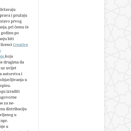
adržavaju
prava i pružaju
 pravo prvog
anja, pri čemu će
 godinu po
nju biti
licenci
Creative
s
nje
koja
e drugima da
 uz uvijet
 autorstva i
objavljivanja u
opisu.
gu izraditi
 ugovorne
e za ne-
nu distribuciju
vljenog u
(npr.
nje u