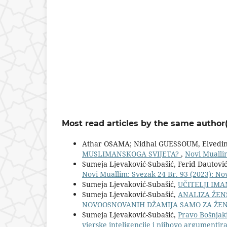
Most read articles by the same author(
Athar OSAMA; Nidhal GUESSOUM, Elvedin 
MUSLIMANSKOGA SVIJETA?
,
Novi Muallim
Sumeja Ljevaković-Subašić, Ferid Dautovi
Novi Muallim: Svezak 24 Br. 93 (2023): Nov
Sumeja Ljevaković-Subašić,
UČITELJI IM
Sumeja Ljevaković-Subašić,
ANALIZA ŽENS
NOVOOSNOVANIH DŽAMIJA SAMO ZA ŽE
Sumeja Ljevaković-Subašić,
Pravo Bošnjaki
vjerske inteligencije i njihovo argument