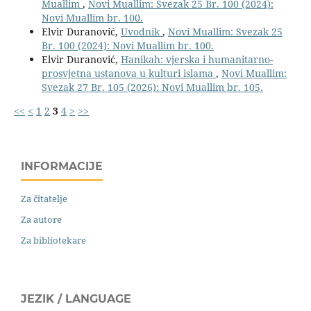
Muallim
,
Novi Muallim: Svezak 25 Br. 100 (2024):
Novi Muallim br. 100.
Elvir Duranović,
Uvodnik
,
Novi Muallim: Svezak 25
Br. 100 (2024): Novi Muallim br. 100.
Elvir Duranović,
Hanikah: vjerska i humanitarno-
prosvjetna ustanova u kulturi islama
,
Novi Muallim:
Svezak 27 Br. 105 (2026): Novi Muallim br. 105.
<<
<
1
2
3
4
>
>>
INFORMACIJE
Za čitatelje
Za autore
Za bibliotekare
JEZIK / LANGUAGE