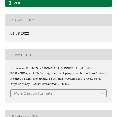
PDF
OBJAVLJENO
01-08-2022
HOW TO CITE
Duranović, E. (2022). VITR-NAMAZ U SUNNETU ALLAHOVOG
POSLANIKA, A. S.: Prilog argumentaciji propisa o vitru u hanefijskom
mezhebu i islamskoj tradiciji Bošnjaka.
Novi Muallim
,
17
(68), 56–63.
https://doi.org/10.26340/muallim.v17i68.1371
More Citation Formats
BROJ ČASOPISA