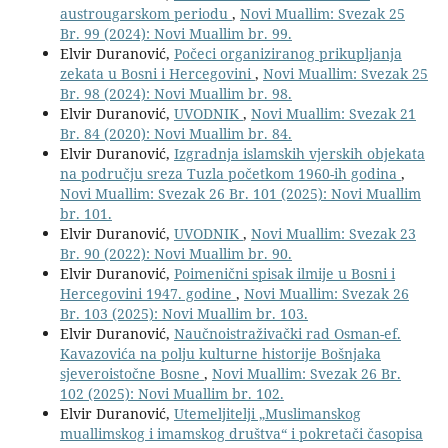
austrougarskom periodu
,
Novi Muallim: Svezak 25
Br. 99 (2024): Novi Muallim br. 99.
Elvir Duranović,
Počeci organiziranog prikupljanja
zekata u Bosni i Hercegovini
,
Novi Muallim: Svezak 25
Br. 98 (2024): Novi Muallim br. 98.
Elvir Duranović,
UVODNIK
,
Novi Muallim: Svezak 21
Br. 84 (2020): Novi Muallim br. 84.
Elvir Duranović,
Izgradnja islamskih vjerskih objekata
na području sreza Tuzla početkom 1960-ih godina
,
Novi Muallim: Svezak 26 Br. 101 (2025): Novi Muallim
br. 101.
Elvir Duranović,
UVODNIK
,
Novi Muallim: Svezak 23
Br. 90 (2022): Novi Muallim br. 90.
Elvir Duranović,
Poimenični spisak ilmije u Bosni i
Hercegovini 1947. godine
,
Novi Muallim: Svezak 26
Br. 103 (2025): Novi Muallim br. 103.
Elvir Duranović,
Naučnoistraživački rad Osman-ef.
Kavazovića na polju kulturne historije Bošnjaka
sjeveroistočne Bosne
,
Novi Muallim: Svezak 26 Br.
102 (2025): Novi Muallim br. 102.
Elvir Duranović,
Utemeljitelji „Muslimanskog
muallimskog i imamskog društva“ i pokretači časopisa