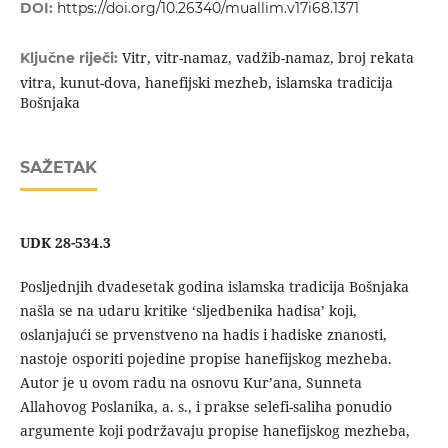
DOI:
https://doi.org/10.26340/muallim.v17i68.1371
Vitr, vitr-namaz, vadžib-namaz, broj rekata
Ključne riječi:
vitra, kunut-dova, hanefijski mezheb, islamska tradicija
Bošnjaka
SAŽETAK
UDK 28-534.3
Posljednjih dvadesetak godina islamska tradicija Bošnjaka
našla se na udaru kritike ‘sljedbenika hadisa’ koji,
oslanjajući se prvenstveno na hadis i hadiske znanosti,
nastoje osporiti pojedine propise hanefijskog mezheba.
Autor je u ovom radu na osnovu Kur’ana, Sunneta
Allahovog Poslanika, a. s., i prakse selefi-saliha ponudio
argumente koji podržavaju propise hanefijskog mezheba,