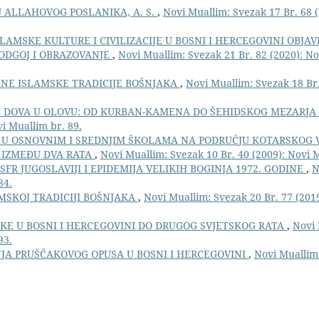
 ALLAHOVOG POSLANIKA, A. S.
,
Novi Muallim: Svezak 17 Br. 68 (
SLAMSKE KULTURE I CIVILIZACIJE U BOSNI I HERCEGOVINI OBJAV
ODGOJ I OBRAZOVANJE
,
Novi Muallim: Svezak 21 Br. 82 (2020): No
NE ISLAMSKE TRADICIJE BOŠNJAKA
,
Novi Muallim: Svezak 18 Br.
E DOVA U OLOVU: OD KURBAN-KAMENA DO ŠEHIDSKOG MEZARJA
i Muallim br. 89.
U OSNOVNIM I SREDNJIM ŠKOLAMA NA PODRUČJU KOTARSKOG 
 IZMEĐU DVA RATA
,
Novi Muallim: Svezak 10 Br. 40 (2009): Novi 
FR JUGOSLAVIJI I EPIDEMIJA VELIKIH BOGINJA 1972. GODINE
,
N
84.
AMSKOJ TRADICIJI BOŠNJAKA
,
Novi Muallim: Svezak 20 Br. 77 (201
KE U BOSNI I HERCEGOVINI DO DRUGOG SVJETSKOG RATA
,
Novi 
93.
JA PRUŠČAKOVOG OPUSA U BOSNI I HERCEGOVINI
,
Novi Muallim: