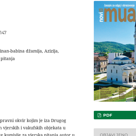
2147
Sinan-babina džamija, Azizija,
 pitanja
PDF
pravni okvir kojim je iza Drugog
h vjerskih i vakufskih objekata u
e komisije za vjerska pitanja autor u
OBJAVLJENO