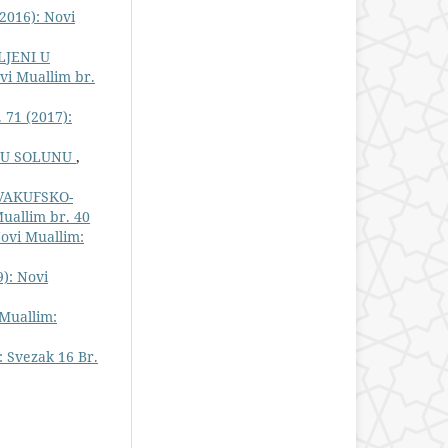
2016): Novi
LJENI U
vi Muallim br.
 71 (2017):
 U SOLUNU
,
VAKUFSKO-
Muallim br. 40
ovi Muallim:
9): Novi
Muallim:
 Svezak 16 Br.