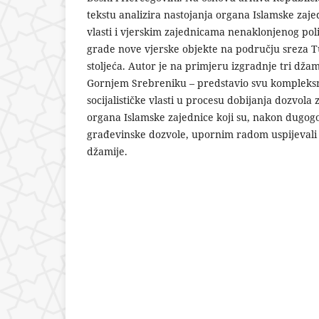
tekstu analizira nastojanja organa Islamske zajed
vlasti i vjerskim zajednicama nenaklonjenog poli
grade nove vjerske objekte na području sreza T
stoljeća. Autor je na primjeru izgradnje tri džam
Gornjem Srebreniku – predstavio svu kompleksn
socijalističke vlasti u procesu dobijanja dozvola
organa Islamske zajednice koji su, nakon dugogod
građevinske dozvole, upornim radom uspijevali p
džamije.