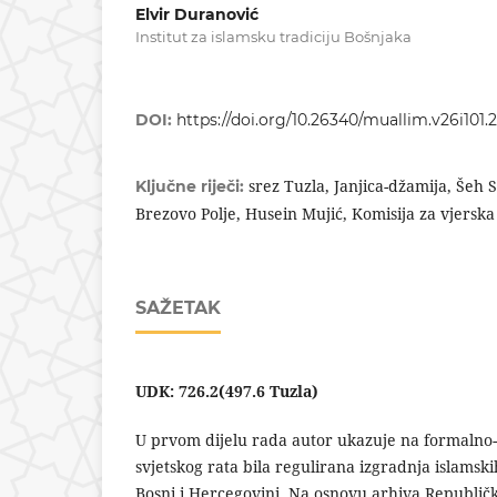
Elvir Duranović
Institut za islamsku tradiciju Bošnjaka
DOI:
https://doi.org/10.26340/muallim.v26i101.
srez Tuzla, Janjica-džamija, Šeh 
Ključne riječi:
Brezovo Polje, Husein Mujić, Komisija za vjerska
SAŽETAK
UDK: 726.2(497.6 Tuzla)
U prvom dijelu rada autor ukazuje na formalno-
svjetskog rata bila regulirana izgradnja islamski
Bosni i Hercegovini. Na osnovu arhiva Republičk