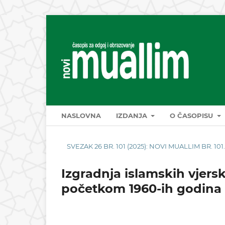
NASLOVNA
IZDANJA
O ČASOPISU
SVEZAK 26 BR. 101 (2025): NOVI MUALLIM BR. 101
Izgradnja islamskih vjers
početkom 1960-ih godina