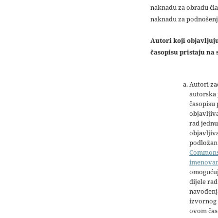
naknadu za obradu čla
naknadu za podnošenj
Autori koji objavlju
časopisu pristaju na s
Autori z
autorska 
časopisu
objavljiv
rad jednu
objavljiva
podložan 
Common
imenova
omogućuj
dijele rad
navođenja
izvornog 
ovom čas