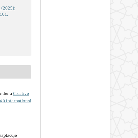
 (2025):
101.
under a
Creative
.0 International
plaćuje