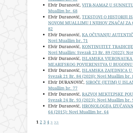
Elvir Duranović,
VITR-NAMAZ U SUNNETU
Muallim br. 68
Elvir Duranović,
TEKSTOVI O HISTORIJI I
NOVOM MUALLIMU I NJIHOV ZNAČAJ ZA 
82
Elvir Duranović,
KA OČUVANJU AUTENTIČ
Novi Muallim br. 71
Elvir Duranović,
KONTINUITET TRADICIJ
Novi Muallim: Svezak 23 Br. 89 (2022): Nov
Elvir Duranović,
ISLAMSKA VJERONAUKA 
MEARIFSKOG POVJERENSTVA U BUGOJNU
Elvir Duranović,
ISLAMSKA ZAJEDNICA U S
Svezak 21 Br. 84 (2020): Novi Muallim br. 
Elvir DURANOVIĆ,
SIROČE (JETIM) U ISL
Muallim br. 77
Elvir Duranović,
RAZVOJ MEKTEPSKE POU
Svezak 24 Br. 93 (2023): Novi Muallim br. 
Elvir Duranović,
HRONOLOGIJA IZUČAVAN
64 (2015): Novi Muallim br. 64
1
2
3
4
>
>>