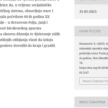
nice da, u vrijeme socijalističke
tičkog sistema, obnavljaju stare i
31-05-2025
uzla početkom 60-ih godina XX
ije – u Brezovom Polju, Janji i
ost birokratskog aparata
HOW TO CITE
 za obnovu džamija te djelovanje nižih
išnjih odbijanja vlasti da izdaju
Duranović, E. (2025). 
oslove dovoditi do kraja i graditi
islamskih vjerskih obj
području sreza Tuzla 
ih godina.
Novi Mualli
70.
https://doi.org/10.263
01.2147
More Citation F
BROJ ČASOPISA