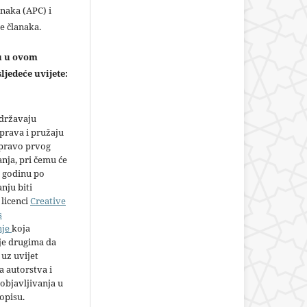
naka (APC) i
e članaka.
ju u ovom
ljedeće uvijete:
adržavaju
prava i pružaju
 pravo prvog
anja, pri čemu će
 godinu po
nju biti
licenci
Creative
s
nje
koja
e drugima da
 uz uvijet
 autorstva i
objavljivanja u
opisu.