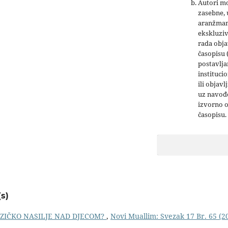
Autori mo
zasebne,
aranžman
ekskluziv
rada obja
časopisu 
postavlja
institucio
ili objavl
uz navođe
izvorno 
časopisu.
s)
IZIČKO NASILJE NAD DJECOM?
,
Novi Muallim: Svezak 17 Br. 65 (2