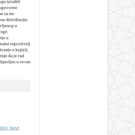
gu izraditi
 ugovorne
e za ne-
nu distribuciju
vljenog u
(npr.
nje u
nalni repozitorij
jivanje u knjizi),
nje da je rad
objavljen u ovom
016): Novi