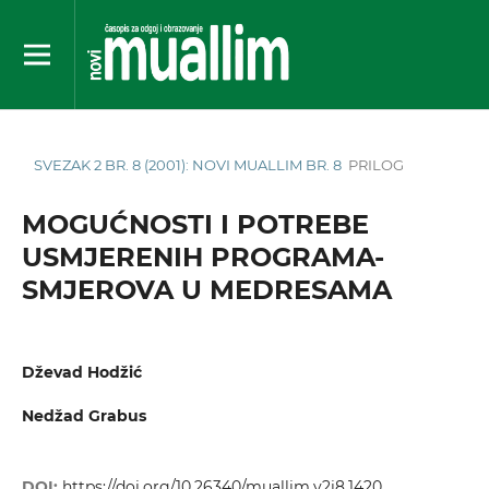
SVEZAK 2 BR. 8 (2001): NOVI MUALLIM BR. 8
PRILOG
MOGUĆNOSTI I POTREBE
USMJERENIH PROGRAMA-
SMJEROVA U MEDRESAMA
Dževad Hodžić
Nedžad Grabus
DOI:
https://doi.org/10.26340/muallim.v2i8.1420