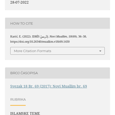
28-07-2022
HOW TO CITE
Karić, E. (2022). IDRĪS إدْريسُِ.
Novi Muallim
,
18
(69), 36–38.
https://doi.org/10.26340/muallim.v18i69.1450
More Citation Formats
BROJ ČASOPISA
Svezak 18 Br. 69 (2017): Novi Muallim br. 69
RUBRIKA
ISLAMSKE TEME