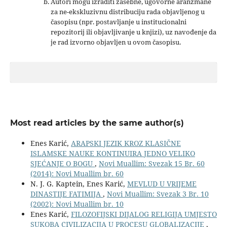
Autori mogu izraditi zasebne, ugovorne aranžmane
za ne-ekskluzivnu distribuciju rada objavljenog u
časopisu (npr. postavljanje u institucionalni
repozitorij ili objavljivanje u knjizi), uz navođenje da
je rad izvorno objavljen u ovom časopisu.
Most read articles by the same author(s)
Enes Karić,
ARAPSKI JEZIK KROZ KLASIČNE
ISLAMSKE NAUKE KONTINUIRA JEDNO VELIKO
SJEĆANJE O BOGU
,
Novi Muallim: Svezak 15 Br. 60
(2014): Novi Muallim br. 60
N. J. G. Kaptein, Enes Karić,
MEVLUD U VRIJEME
DINASTIJE FATIMIJA
,
Novi Muallim: Svezak 3 Br. 10
(2002): Novi Muallim br. 10
Enes Karić,
FILOZOFIJSKI DIJALOG RELIGIJA UMJESTO
SUKOBA CIVILIZACIJA U PROCESU GLOBALIZACIJE
,