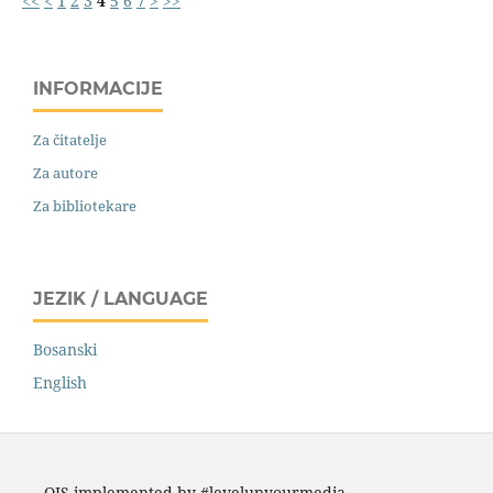
<<
<
1
2
3
4
5
6
7
>
>>
INFORMACIJE
Za čitatelje
Za autore
Za bibliotekare
JEZIK / LANGUAGE
Bosanski
English
OJS implemented by #levelupyourmedia