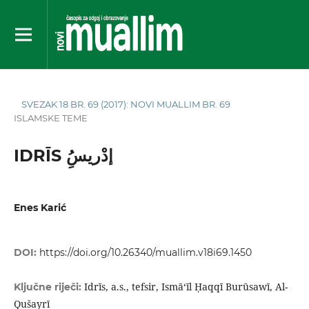
SVEZAK 18 BR. 69 (2017): NOVI MUALLIM BR. 69
ISLAMSKE TEME
IDRĪS إدْريسُِ
Enes Karić
DOI:
https://doi.org/10.26340/muallim.v18i69.1450
Idrīs, a.s., tefsir, Ismā‘īl Ḥaqqī Burūsawī, Al-
Ključne riječi:
Qušayrī