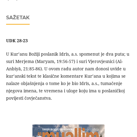
SAŽETAK
UDK 28-23
U Kur’anu Božiji poslanik Idrīs, a.s. spomenut je dva puta; u
suri Merjema (Maryam, 19:56-57) i suri Vjerovjesnici (Al-
Anbiyā, 21:85-86). U ovom radu autor nam donosi uvide u
kur’anski tekst te klasične komentare Kur’ana u kojima se
nalaze objašnjenja o tome ko je bio Idrīs, a.s., tumačenje
njegova imena, te vremena i uloge koju ima u poslaničkoj
povijesti čovječanstva.