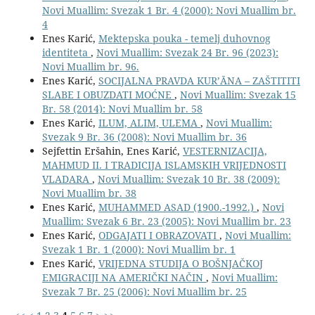
Novi Muallim: Svezak 1 Br. 4 (2000): Novi Muallim br.
4
Enes Karić,
Mektepska pouka - temelj duhovnog
identiteta
,
Novi Muallim: Svezak 24 Br. 96 (2023):
Novi Muallim br. 96.
Enes Karić,
SOCIJALNA PRAVDA KUR’ĀNA – ZAŠTITITI
SLABE I OBUZDATI MOĆNE
,
Novi Muallim: Svezak 15
Br. 58 (2014): Novi Muallim br. 58
Enes Karić,
ILUM, ALIM, ULEMA
,
Novi Muallim:
Svezak 9 Br. 36 (2008): Novi Muallim br. 36
Sejfettin Eršahin, Enes Karić,
VESTERNIZACIJA,
MAHMUD II. I TRADICIJA ISLAMSKIH VRIJEDNOSTI
VLADARA
,
Novi Muallim: Svezak 10 Br. 38 (2009):
Novi Muallim br. 38
Enes Karić,
MUHAMMED ASAD (1900.-1992.)
,
Novi
Muallim: Svezak 6 Br. 23 (2005): Novi Muallim br. 23
Enes Karić,
ODGAJATI I OBRAZOVATI
,
Novi Muallim:
Svezak 1 Br. 1 (2000): Novi Muallim br. 1
Enes Karić,
VRIJEDNA STUDIJA O BOŠNJAČKOJ
EMIGRACIJI NA AMERIČKI NAČIN
,
Novi Muallim:
Svezak 7 Br. 25 (2006): Novi Muallim br. 25