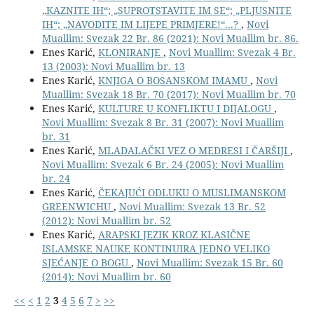
„KAZNITE IH“; „SUPROTSTAVITE IM SE“; „PLJUSNITE
IH“; „NAVODITE IM LIJEPE PRIMJERE!“...?
,
Novi
Muallim: Svezak 22 Br. 86 (2021): Novi Muallim br. 86.
Enes Karić,
KLONIRANJE
,
Novi Muallim: Svezak 4 Br.
13 (2003): Novi Muallim br. 13
Enes Karić,
KNJIGA O BOSANSKOM IMAMU
,
Novi
Muallim: Svezak 18 Br. 70 (2017): Novi Muallim br. 70
Enes Karić,
KULTURE U KONFLIKTU I DIJALOGU
,
Novi Muallim: Svezak 8 Br. 31 (2007): Novi Muallim
br. 31
Enes Karić,
MLADALAČKI VEZ O MEDRESI I ČARŠIJI
,
Novi Muallim: Svezak 6 Br. 24 (2005): Novi Muallim
br. 24
Enes Karić,
ČEKAJUĆI ODLUKU O MUSLIMANSKOM
GREENWICHU
,
Novi Muallim: Svezak 13 Br. 52
(2012): Novi Muallim br. 52
Enes Karić,
ARAPSKI JEZIK KROZ KLASIČNE
ISLAMSKE NAUKE KONTINUIRA JEDNO VELIKO
SJEĆANJE O BOGU
,
Novi Muallim: Svezak 15 Br. 60
(2014): Novi Muallim br. 60
<<
<
1
2
3
4
5
6
7
>
>>