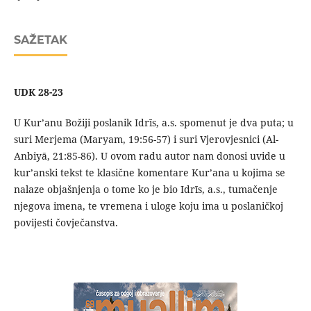
SAŽETAK
UDK 28-23
U Kur’anu Božiji poslanik Idrīs, a.s. spomenut je dva puta; u
suri Merjema (Maryam, 19:56-57) i suri Vjerovjesnici (Al-
Anbiyā, 21:85-86). U ovom radu autor nam donosi uvide u
kur’anski tekst te klasične komentare Kur’ana u kojima se
nalaze objašnjenja o tome ko je bio Idrīs, a.s., tumačenje
njegova imena, te vremena i uloge koju ima u poslaničkoj
povijesti čovječanstva.