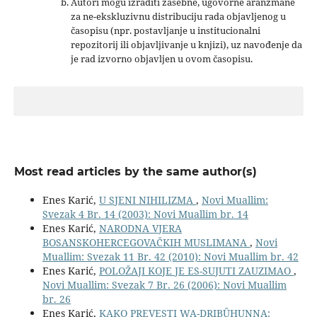
Autori mogu izraditi zasebne, ugovorne aranžmane
za ne-ekskluzivnu distribuciju rada objavljenog u
časopisu (npr. postavljanje u institucionalni
repozitorij ili objavljivanje u knjizi), uz navođenje da
je rad izvorno objavljen u ovom časopisu.
Most read articles by the same author(s)
Enes Karić,
U SJENI NIHILIZMA
,
Novi Muallim:
Svezak 4 Br. 14 (2003): Novi Muallim br. 14
Enes Karić,
NARODNA VJERA
BOSANSKOHERCEGOVAČKIH MUSLIMANA
,
Novi
Muallim: Svezak 11 Br. 42 (2010): Novi Muallim br. 42
Enes Karić,
POLOŽAJI KOJE JE ES-SUJUTI ZAUZIMAO
,
Novi Muallim: Svezak 7 Br. 26 (2006): Novi Muallim
br. 26
Enes Karić,
KAKO PREVESTI WA-ḌRIBȖHUNNA: