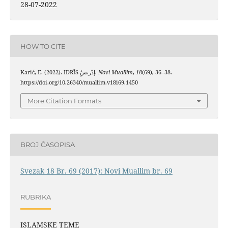
28-07-2022
HOW TO CITE
Karić, E. (2022). IDRĪS إدْريسُِ.
Novi Muallim
,
18
(69), 36–38.
https://doi.org/10.26340/muallim.v18i69.1450
More Citation Formats
BROJ ČASOPISA
Svezak 18 Br. 69 (2017): Novi Muallim br. 69
RUBRIKA
ISLAMSKE TEME