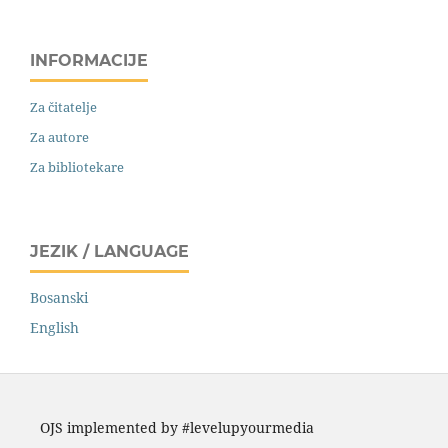
INFORMACIJE
Za čitatelje
Za autore
Za bibliotekare
JEZIK / LANGUAGE
Bosanski
English
OJS implemented by #levelupyourmedia