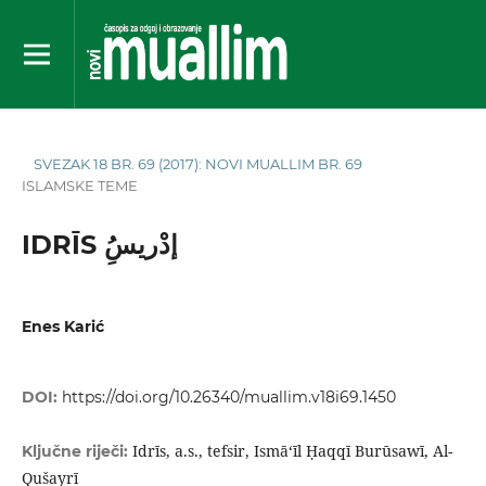
SVEZAK 18 BR. 69 (2017): NOVI MUALLIM BR. 69
ISLAMSKE TEME
IDRĪS إدْريسُِ
Enes Karić
DOI:
https://doi.org/10.26340/muallim.v18i69.1450
Idrīs, a.s., tefsir, Ismā‘īl Ḥaqqī Burūsawī, Al-
Ključne riječi:
Qušayrī