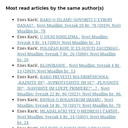
Most read articles by the same author(s)
Enes Karić,
KAKO O ISLAMU GOVORITI U EVROPI
DANAS?
,
Novi Muallim: Svezak 20 Br. 78 (2019): Novi
Muallim br. 78
Enes Karić,
U SJENI NIHILIZMA
,
Novi Muallim:
Svezak 4 Br. 14 (2003): Novi Muallim br. 14
Enes Karić,
POLOŽAJI KOJE JE ES-SUJUTI ZAUZIMAO
,
Novi Muallim: Svezak 7 Br. 26 (2006): Novi Muallim
br. 26
Enes Karić,
KLONIRANJE
,
Novi Muallim: Svezak 4 Br.
13 (2003): Novi Muallim br. 13
Enes Karić,
KAKO PREVESTI WA-ḌRIBȖHUNNA:
„KAZNITE IH“; „SUPROTSTAVITE IM SE“; „PLJUSNITE
IH“; „NAVODITE IM LIJEPE PRIMJERE!“...?
,
Novi
Muallim: Svezak 22 Br. 86 (2021): Novi Muallim br. 86.
Enes Karić,
KNJIGA O BOSANSKOM IMAMU
,
Novi
Muallim: Svezak 18 Br. 70 (2017): Novi Muallim br. 70
Enes Karić,
MLADALAČKI VEZ O MEDRESI I ČARŠIJI
,
Novi Muallim: Svezak 6 Br. 24 (2005): Novi Muallim
br. 24