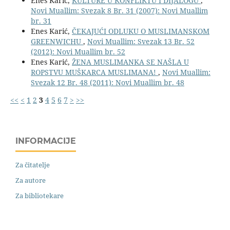
Enes Karić,
KULTURE U KONFLIKTU I DIJALOGU
,
Novi Muallim: Svezak 8 Br. 31 (2007): Novi Muallim
br. 31
Enes Karić,
ČEKAJUĆI ODLUKU O MUSLIMANSKOM
GREENWICHU
,
Novi Muallim: Svezak 13 Br. 52
(2012): Novi Muallim br. 52
Enes Karić,
ŽENA MUSLIMANKA SE NAŠLA U
ROPSTVU MUŠKARCA MUSLIMANA!
,
Novi Muallim:
Svezak 12 Br. 48 (2011): Novi Muallim br. 48
<<
<
1
2
3
4
5
6
7
>
>>
INFORMACIJE
Za čitatelje
Za autore
Za bibliotekare