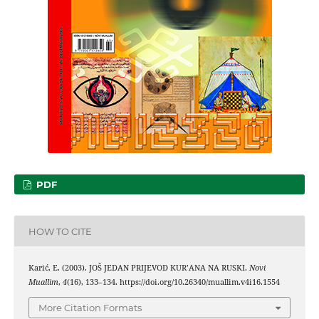
PDF
HOW TO CITE
Karić, E. (2003). JOŠ JEDAN PRIJEVOD KUR’ANA NA RUSKI.
Novi
Muallim
,
4
(16), 133–134. https://doi.org/10.26340/muallim.v4i16.1554
More Citation Formats