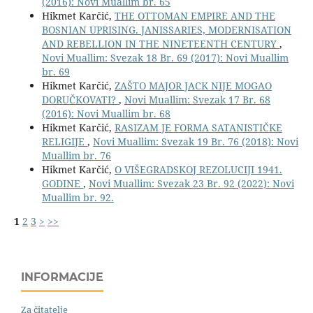
(2016): Novi Muallim br. 65
Hikmet Karčić,
THE OTTOMAN EMPIRE AND THE
BOSNIAN UPRISING. JANISSARIES, MODERNISATION
AND REBELLION IN THE NINETEENTH CENTURY
,
Novi Muallim: Svezak 18 Br. 69 (2017): Novi Muallim
br. 69
Hikmet Karčić,
ZAŠTO MAJOR JACK NIJE MOGAO
DORUČKOVATI?
,
Novi Muallim: Svezak 17 Br. 68
(2016): Novi Muallim br. 68
Hikmet Karčić,
RASIZAM JE FORMA SATANISTIČKE
RELIGIJE
,
Novi Muallim: Svezak 19 Br. 76 (2018): Novi
Muallim br. 76
Hikmet Karčić,
O VIŠEGRADSKOJ REZOLUCIJI 1941.
GODINE
,
Novi Muallim: Svezak 23 Br. 92 (2022): Novi
Muallim br. 92.
1
2
3
>
>>
INFORMACIJE
Za čitatelje