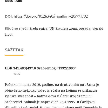
Resul Alić
DOI:
https://doi.org/10.26340/muallim.v20i77.1702
Srebrenica, UN Sigurna zona, opsada, vjerski
Ključne riječi:
život
SAŽETAK
UDK 341.485(497.6 Srebrenica)”1992/1995”
28-5
Početkom marta 2019. godine, na društvenim mrežama je
objavljeno nekoliko video isječaka na kojima se prikazuje
vjerska svečanost – hatma dova u Čaršijskoj džamiji u
Srebrenici. Snimak je napravljen 23.4.1995. u Čaršijskoj
džamiji u Srebrenici. Hatma dova održana uoči Genocida je