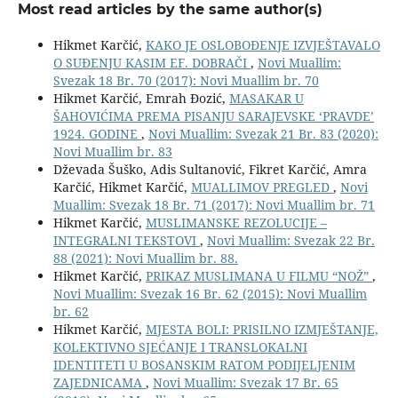
Most read articles by the same author(s)
Hikmet Karčić,
KAKO JE OSLOBOĐENJE IZVJEŠTAVALO
O SUĐENJU KASIM EF. DOBRAČI
,
Novi Muallim:
Svezak 18 Br. 70 (2017): Novi Muallim br. 70
Hikmet Karčić, Emrah Đozić,
MASAKAR U
ŠAHOVIĆIMA PREMA PISANJU SARAJEVSKE ‘PRAVDE’
1924. GODINE
,
Novi Muallim: Svezak 21 Br. 83 (2020):
Novi Muallim br. 83
Dževada Šuško, Adis Sultanović, Fikret Karčić, Amra
Karčić, Hikmet Karčić,
MUALLIMOV PREGLED
,
Novi
Muallim: Svezak 18 Br. 71 (2017): Novi Muallim br. 71
Hikmet Karčić,
MUSLIMANSKE REZOLUCIJE –
INTEGRALNI TEKSTOVI
,
Novi Muallim: Svezak 22 Br.
88 (2021): Novi Muallim br. 88.
Hikmet Karčić,
PRIKAZ MUSLIMANA U FILMU “NOŽ”
,
Novi Muallim: Svezak 16 Br. 62 (2015): Novi Muallim
br. 62
Hikmet Karčić,
MJESTA BOLI: PRISILNO IZMJEŠTANJE,
KOLEKTIVNO SJEĆANJE I TRANSLOKALNI
IDENTITETI U BOSANSKIM RATOM PODIJELJENIM
ZAJEDNICAMA
,
Novi Muallim: Svezak 17 Br. 65