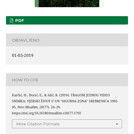
PDF
OBJAVLJENO
01-03-2019
HOW TO CITE
Karčić, H., Đozić, E., & Alić, R. (2019). TRAGOM JEDNOG VIDEO
SNIMKA: VJERSKI ŽIVOT U UN “SIGURNA ZONA” SREBRENICA 1992-
95.
Novi Muallim
,
20
(77), 24–29.
https://doi.org/10.26340/muallim.v20i77.1702
More Citation Formats