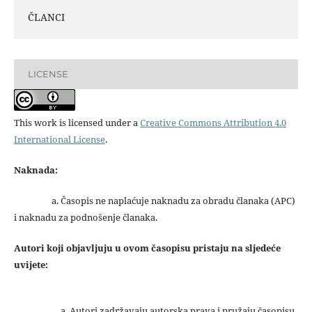
ČLANCI
LICENSE
This work is licensed under a
Creative Commons Attribution 4.0
International License
.
Naknada:
a. Časopis ne naplaćuje naknadu za obradu članaka (APC)
i naknadu za podnošenje članaka.
Autori koji objavljuju u ovom časopisu pristaju na sljedeće
uvijete:
Autori zadržavaju autorska prava i pružaju časopisu