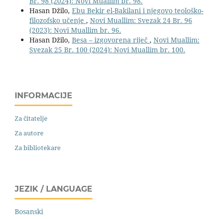
Br. 98 (2024): Novi Muallim br. 98.
Hasan Džilo,
Ebu Bekir el-Bakilani i njegovo teološko-
filozofsko učenjе
,
Novi Muallim: Svezak 24 Br. 96
(2023): Novi Muallim br. 96.
Hasan Džilo,
Besa – izgovorena riječ
,
Novi Muallim:
Svezak 25 Br. 100 (2024): Novi Muallim br. 100.
INFORMACIJE
Za čitatelje
Za autore
Za bibliotekare
JEZIK / LANGUAGE
Bosanski