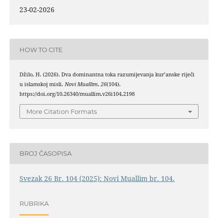
23-02-2026
HOW TO CITE
Džilo, H. (2026). Dva dominantna toka razumijevanja kur’anske riječi
u islamskoj misli.
Novi Muallim
,
26
(104).
https://doi.org/10.26340/muallim.v26i104.2198
More Citation Formats
BROJ ČASOPISA
Svezak 26 Br. 104 (2025): Novi Muallim br. 104.
RUBRIKA