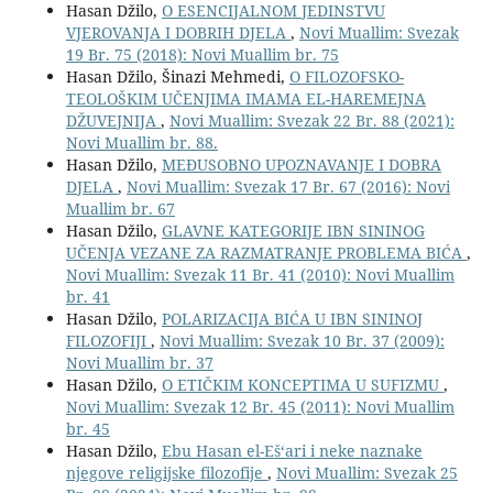
Hasan Džilo,
O ESENCIJALNOM JEDINSTVU
VJEROVANJA I DOBRIH DJELA
,
Novi Muallim: Svezak
19 Br. 75 (2018): Novi Muallim br. 75
Hasan Džilo, Šinazi Mehmedi,
O FILOZOFSKO-
TEOLOŠKIM UČENJIMA IMAMA EL-HAREMEJNA
DŽUVEJNIJA
,
Novi Muallim: Svezak 22 Br. 88 (2021):
Novi Muallim br. 88.
Hasan Džilo,
MEĐUSOBNO UPOZNAVANJE I DOBRA
DJELA
,
Novi Muallim: Svezak 17 Br. 67 (2016): Novi
Muallim br. 67
Hasan Džilo,
GLAVNE KATEGORIJE IBN SININOG
UČENJA VEZANE ZA RAZMATRANJE PROBLEMA BIĆA
,
Novi Muallim: Svezak 11 Br. 41 (2010): Novi Muallim
br. 41
Hasan Džilo,
POLARIZACIJA BIĆA U IBN SININOJ
FILOZOFIJI
,
Novi Muallim: Svezak 10 Br. 37 (2009):
Novi Muallim br. 37
Hasan Džilo,
O ETIČKIM KONCEPTIMA U SUFIZMU
,
Novi Muallim: Svezak 12 Br. 45 (2011): Novi Muallim
br. 45
Hasan Džilo,
Ebu Hasan el-Eš‘ari i neke naznake
njegove religijske filozofije
,
Novi Muallim: Svezak 25