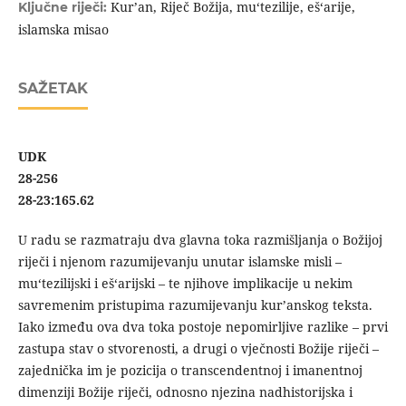
Kur’an, Riječ Božija, mu‘tezilije, eš‘arije,
Ključne riječi:
islamska misao
SAŽETAK
UDK
28-256
28-23:165.62
U radu se razmatraju dva glavna toka razmišljanja o Božijoj
riječi i njenom razumijevanju unutar islamske misli –
mu‘tezilijski i eš‘arijski – te njihove implikacije u nekim
savremenim pristupima razumijevanju kur’anskog teksta.
Iako između ova dva toka postoje nepomirljive razlike – prvi
zastupa stav o stvorenosti, a drugi o vječnosti Božije riječi –
zajednička im je pozicija o transcendentnoj i imanentnoj
dimenziji Božije riječi, odnosno njezina nadhistorijska i