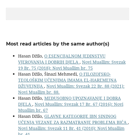
Most read articles by the same author(s)
Hasan Džilo,
O ESENCIJALNOM JEDINSTVU
VJEROVANJA I DOBRIH DJELA
,
Novi Muallim: Svezak
19 Br. 75 (2018): Novi Muallim br. 75
Hasan Džilo, Šinazi Mehmedi,
O FILOZOFSKO-
TEOLOŠKIM UČENJIMA IMAMA EL-HAREMEJNA
DŽUVEJNIJA
,
Novi Muallim: Svezak 22 Br. 88 (2021):
Novi Muallim br. 88.
Hasan Džilo,
MEĐUSOBNO UPOZNAVANJE I DOBRA
DJELA
,
Novi Muallim: Svezak 17 Br. 67 (2016): Novi
Muallim br. 67
Hasan Džilo,
GLAVNE KATEGORIJE IBN SININOG
UČENJA VEZANE ZA RAZMATRANJE PROBLEMA BIĆA
,
Novi Muallim: Svezak 11 Br. 41 (2010): Novi Muallim
br. 41