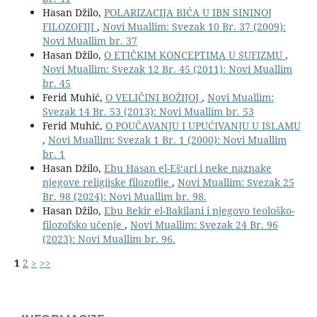
Hasan Džilo,
POLARIZACIJA BIĆA U IBN SININOJ
FILOZOFIJI
,
Novi Muallim: Svezak 10 Br. 37 (2009):
Novi Muallim br. 37
Hasan Džilo,
O ETIČKIM KONCEPTIMA U SUFIZMU
,
Novi Muallim: Svezak 12 Br. 45 (2011): Novi Muallim
br. 45
Ferid Muhić,
O VELIČINI BOŽIJOJ
,
Novi Muallim:
Svezak 14 Br. 53 (2013): Novi Muallim br. 53
Ferid Muhić,
O POUČAVANJU I UPUĆIVANJU U ISLAMU
,
Novi Muallim: Svezak 1 Br. 1 (2000): Novi Muallim
br. 1
Hasan Džilo,
Ebu Hasan el-Eš‘ari i neke naznake
njegove religijske filozofije
,
Novi Muallim: Svezak 25
Br. 98 (2024): Novi Muallim br. 98.
Hasan Džilo,
Ebu Bekir el-Bakilani i njegovo teološko-
filozofsko učenjе
,
Novi Muallim: Svezak 24 Br. 96
(2023): Novi Muallim br. 96.
1
2
>
>>