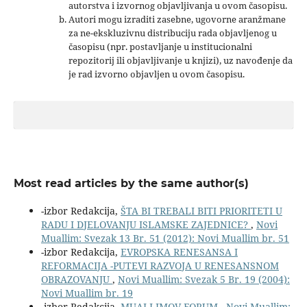
autorstva i izvornog objavljivanja u ovom časopisu.
Autori mogu izraditi zasebne, ugovorne aranžmane
za ne-ekskluzivnu distribuciju rada objavljenog u
časopisu (npr. postavljanje u institucionalni
repozitorij ili objavljivanje u knjizi), uz navođenje da
je rad izvorno objavljen u ovom časopisu.
Most read articles by the same author(s)
-izbor Redakcija,
ŠTA BI TREBALI BITI PRIORITETI U
RADU I DJELOVANJU ISLAMSKE ZAJEDNICE?
,
Novi
Muallim: Svezak 13 Br. 51 (2012): Novi Muallim br. 51
-izbor Redakcija,
EVROPSKA RENESANSA I
REFORMACIJA -PUTEVI RAZVOJA U RENESANSNOM
OBRAZOVANJU
,
Novi Muallim: Svezak 5 Br. 19 (2004):
Novi Muallim br. 19
-izbor Redakcija,
MUALLIMOV FORUM
,
Novi Muallim: