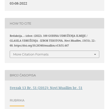
03-08-2022
HOW TO CITE
Redakcija, .- izbor. (2022). 100 GODINA UDRUŽENJA ILMIJJE /
GLASILA UDRUŽENJA - IZBOR TEKSTOVA.
Novi Muallim
,
13
(51), 22–
60. https://doi.org/10.26340/muallim.v13i51.447
More Citation Formats
BROJ ČASOPISA
Svezak 13 Br. 51 (2012): Novi Muallim br. 51
RUBRIKA