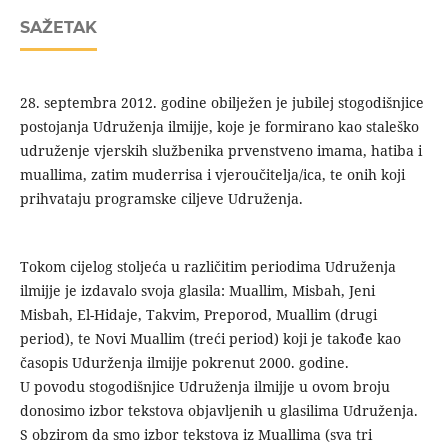
SAŽETAK
28. septembra 2012. godine obilježen je jubilej stogodišnjice
postojanja Udruženja ilmijje, koje je formirano kao staleško
udruženje vjerskih službenika prvenstveno imama, hatiba i
muallima, zatim muderrisa i vjeroučitelja/ica, te onih koji
prihvataju programske ciljeve Udruženja.
Tokom cijelog stoljeća u različitim periodima Udruženja
ilmijje je izdavalo svoja glasila: Muallim, Misbah, Jeni
Misbah, El-Hidaje, Takvim, Preporod, Muallim (drugi
period), te Novi Muallim (treći period) koji je takođe kao
časopis Udurženja ilmijje pokrenut 2000. godine.
U povodu stogodišnjice Udruženja ilmijje u ovom broju
donosimo izbor tekstova objavljenih u glasilima Udruženja.
S obzirom da smo izbor tekstova iz Muallima (sva tri