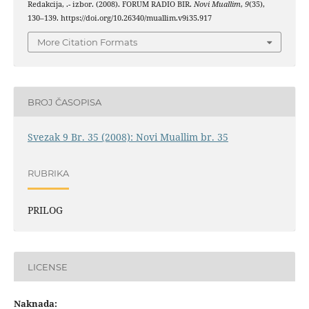
Redakcija, .- izbor. (2008). FORUM RADIO BIR.
Novi Muallim
,
9
(35),
130–139. https://doi.org/10.26340/muallim.v9i35.917
More Citation Formats
BROJ ČASOPISA
Svezak 9 Br. 35 (2008): Novi Muallim br. 35
RUBRIKA
PRILOG
LICENSE
Naknada: