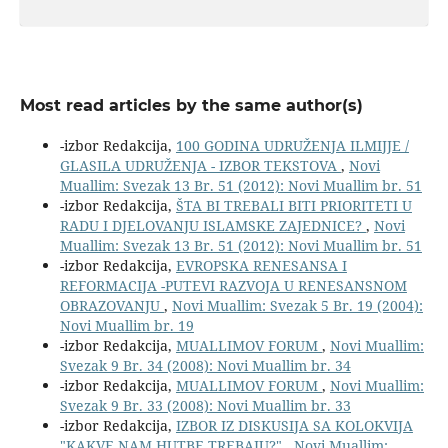
Most read articles by the same author(s)
-izbor Redakcija,
100 GODINA UDRUŽENJA ILMIJJE /
GLASILA UDRUŽENJA - IZBOR TEKSTOVA
,
Novi
Muallim: Svezak 13 Br. 51 (2012): Novi Muallim br. 51
-izbor Redakcija,
ŠTA BI TREBALI BITI PRIORITETI U
RADU I DJELOVANJU ISLAMSKE ZAJEDNICE?
,
Novi
Muallim: Svezak 13 Br. 51 (2012): Novi Muallim br. 51
-izbor Redakcija,
EVROPSKA RENESANSA I
REFORMACIJA -PUTEVI RAZVOJA U RENESANSNOM
OBRAZOVANJU
,
Novi Muallim: Svezak 5 Br. 19 (2004):
Novi Muallim br. 19
-izbor Redakcija,
MUALLIMOV FORUM
,
Novi Muallim:
Svezak 9 Br. 34 (2008): Novi Muallim br. 34
-izbor Redakcija,
MUALLIMOV FORUM
,
Novi Muallim:
Svezak 9 Br. 33 (2008): Novi Muallim br. 33
-izbor Redakcija,
IZBOR IZ DISKUSIJA SA KOLOKVIJA
"KAKVE NAM HUTBE TREBAJU?"
,
Novi Muallim: